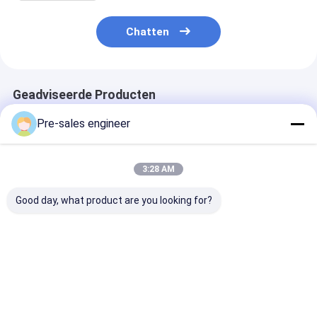
Chatten
Geadviseerde Producten
Pre-sales engineer
3:28 AM
Good day, what product are you looking for?
Steel Frame AMR
Laad 1T
SMT-type AGV
Autonomous Mobile
gecombineerde
een laadvermo
Robot met 0°C tot
single lift rugzak
van 50 kg
40°C
Industrial AGV
Mechanische w
werktemperatuur en
trolley aanpassing
aandrijving en
Beste prijs
Beste prijs
Beste pri
WiFi / 5G
lasergeleiding
communicatie
PCB-
materiaaltran