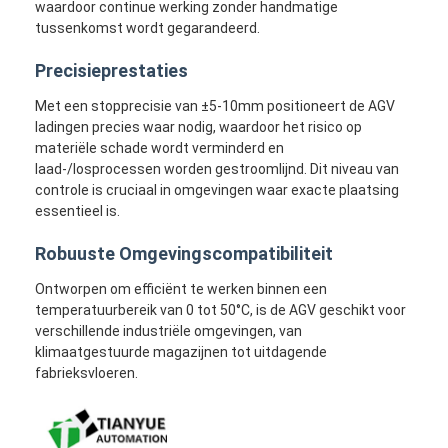
waardoor continue werking zonder handmatige
Over ons
tussenkomst wordt gegarandeerd.
Fabrieksreis
Precisieprestaties
Met een stopprecisie van ±5-10mm positioneert de AGV
Kwaliteitscontrole
ladingen precies waar nodig, waardoor het risico op
materiële schade wordt verminderd en
Contacteer ons
laad-/losprocessen worden gestroomlijnd. Dit niveau van
controle is cruciaal in omgevingen waar exacte plaatsing
nieuws
essentieel is.
Alle Gevallen
Robuuste Omgevingscompatibiliteit
Blog
Ontworpen om efficiënt te werken binnen een
temperatuurbereik van 0 tot 50°C, is de AGV geschikt voor
Praatje Nu
verschillende industriële omgevingen, van
klimaatgestuurde magazijnen tot uitdagende
fabrieksvloeren.
Automatisch geleide AGV-voertuig