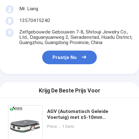
Mr. Liang
13570415240
Zelfgebouwde Gebouwen 7-8, Shitouji Jewelry Co.,
Ltd., Daguanyuanweg 2, Sieradenstad, Huadu District,
Guangzhou, Guangdong Provincie, China
Praatje Nu
Krijg De Beste Prijs Voor
AGV (Automatisch Geleide
Voertuig) met ±5-10mm
Stopnauwkeurigheid, Wi-Fi, RFID,
Price： 1 Sets
Bluetooth Communicatie en 0-1,5
ton Laadvermogen