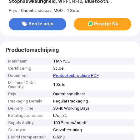
Stopnauwkeurigheid, Wi-Fi, RFID, Bluetooth
Communicatie en 0-1,5 ton Laadvermogen
Prijs：Onderhandelbaar
MOQ：1 Sets
Beste prijs
Praatje Nu
Productomschrijving
Merknaam
TIANYUE
Certificering
3c.ce
Document
Productenbrochure PDF
Minimum Order
1 Sets
Quantity
Prijs
Onderhandelbaar
Packaging Details
Regular Packaging
Delivery Time
30-40 Working Days
Betalingscondities
L/c, t/t,
Supply Ability
100 Pieces/month
Stuurtype
Servobesturing
Bedrijfstemperatuur
0-50°C