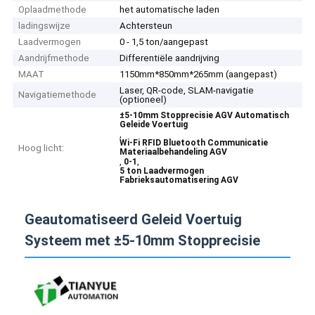
Oplaadmethode
het automatische laden
ladingswijze
Achtersteun
Laadvermogen
0 - 1,5 ton/aangepast
Aandrijfmethode
Differentiële aandrijving
MAAT
1150mm*850mm*265mm (aangepast)
Laser, QR-code, SLAM-navigatie
Navigatiemethode
(optioneel)
±5-10mm Stopprecisie AGV Automatisch
Geleide Voertuig
,
Wi-Fi RFID Bluetooth Communicatie
Hoog licht:
Materiaalbehandeling AGV
,
,
0-1
5 ton Laadvermogen
Fabrieksautomatisering AGV
Geautomatiseerd Geleid Voertuig
Systeem met ±5-10mm Stopprecisie