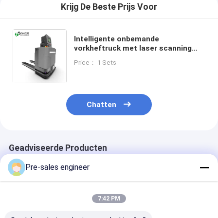
Krijg De Beste Prijs Voor
Intelligente onbemande
vorkheftruck met laser scanning
veiligheidsbescherming, 1350 mm
Price： 1 Sets
draaicirkel en 48V/23Ah batterij
voor zwaar industrieel gebruik
Chatten
Geadviseerde Producten
Pre-sales engineer
7:42 PM