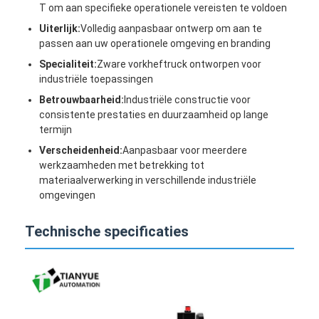
T om aan specifieke operationele vereisten te voldoen
Intelligente onbemande vorkheftruck
Uiterlijk:
Volledig aanpasbaar ontwerp om aan te
Autonome AMR mobiele robot
passen aan uw operationele omgeving en branding
Specialiteit:
Zware vorkheftruck ontworpen voor
Drie-dimensionale opslagshuttle
industriële toepassingen
Betrouwbaarheid:
Industriële constructie voor
UGV-draadgestuurd vierwielig buitenchassis
consistente prestaties en duurzaamheid op lange
termijn
AGV-ondersteunende laadapparatuur
Verscheidenheid:
Aanpasbaar voor meerdere
werkzaamheden met betrekking tot
AGV-componenten met mechanische wiel aandrijving
materiaalverwerking in verschillende industriële
omgevingen
Vervaardiging van AGV-stuurwiel
Verpakking AGV Lifting Mechanism Assembly
Technische specificaties
Elektrische pallet-telescopische vork
Geautomatiseerde niet-standaardapparatuur