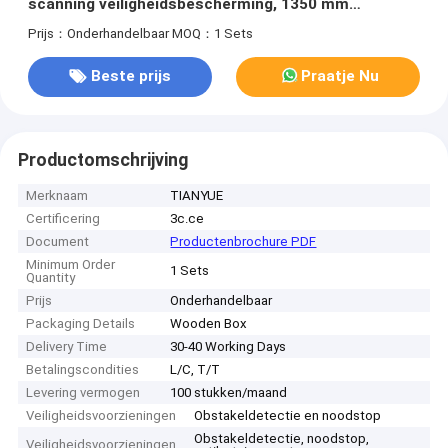
scanning veiligheidsbescherming, 1350 mm
draaicirkel en 48V/23Ah batterij voor zwaar
Prijs：Onderhandelbaar
MOQ：1 Sets
industrieel gebruik
Beste prijs
Praatje Nu
Productomschrijving
Merknaam
TIANYUE
Certificering
3c.ce
Document
Productenbrochure PDF
Minimum Order
1 Sets
Quantity
Prijs
Onderhandelbaar
Packaging Details
Wooden Box
Delivery Time
30-40 Working Days
Betalingscondities
L/C, T/T
Levering vermogen
100 stukken/maand
Veiligheidsvoorzieningen
Obstakeldetectie en noodstop
Obstakeldetectie, noodstop,
Veiligheidsvoorzieningen