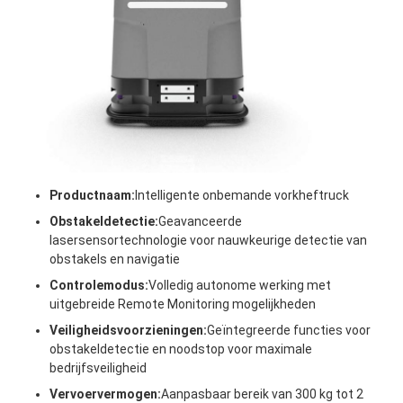
Over ons
Fabrieksreis
Kwaliteitscontrole
Contacteer ons
nieuws
Productnaam:
Intelligente onbemande vorkheftruck
Alle Gevallen
Obstakeldetectie:
Geavanceerde
lasersensortechnologie voor nauwkeurige detectie van
Blog
obstakels en navigatie
Controlemodus:
Volledig autonome werking met
Praatje Nu
uitgebreide Remote Monitoring mogelijkheden
Veiligheidsvoorzieningen:
Geïntegreerde functies voor
obstakeldetectie en noodstop voor maximale
bedrijfsveiligheid
Automatisch geleide AGV-voertuig
Vervoervermogen:
Aanpasbaar bereik van 300 kg tot 2