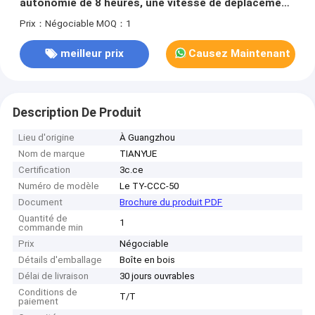
autonomie de 8 heures, une vitesse de déplacement
de 1 m/s et une précision de navigation de ±10 mm
Prix：Négociable
MOQ：1
meilleur prix
Causez Maintenant
Description De Produit
Lieu d'origine
À Guangzhou
Nom de marque
TIANYUE
Certification
3c.ce
Numéro de modèle
Le TY-CCC-50
Document
Brochure du produit PDF
Quantité de
1
commande min
Prix
Négociable
Détails d'emballage
Boîte en bois
Délai de livraison
30 jours ouvrables
Conditions de
T/T
paiement