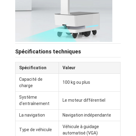
A propos de nous
Visite d'usine
Contrôle de la qualité
Contact
Spécifications techniques
nouvelles
Spécification
Valeur
Tous les cas
Capacité de
100 kg ou plus
charge
Blogs
Système
Causez Maintenant
Le moteur différentiel
d'entraînement
La navigation
Navigation indépendante
Véhicule à guidage automatique AGV
Véhicule à guidage
Type de véhicule
automatisé (VGA)