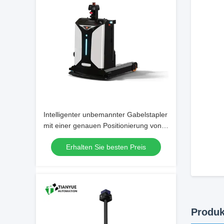
Intelligenter unbemannter Gabelstapler
mit einer genauen Positionierung von
±10 mm/±1° und Volllastkletterfähigkeit
Erhalten Sie besten Preis
von 3% für 8 Stunden Dauerbetrieb
Produk