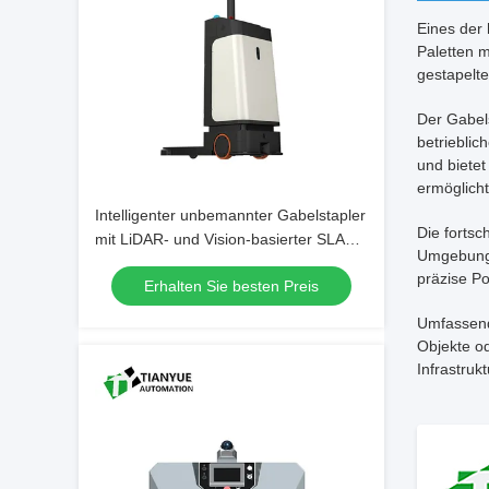
Eines der
Paletten m
gestapelte
Der Gabel
betriebli
und bietet
ermöglich
Intelligenter unbemannter Gabelstapler
Die fortsc
mit LiDAR- und Vision-basierter SLAM-
Umgebung 
Navigation und Front-Bumper-
präzise P
Erhalten Sie besten Preis
Sicherheits-Kollisionsschutz
Umfassend
Objekte o
Infrastruk