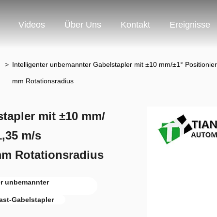
Videos
Über Uns
Kontakt
Ereignisse
>
Intelligenter unbemannter Gabelstapler mit ±10 mm/±1° Positioni
mm Rotationsradius
stapler mit ±10 mm/
1,35 m/s
mm Rotationsradius
ter unbemannter
ast-Gabelstapler