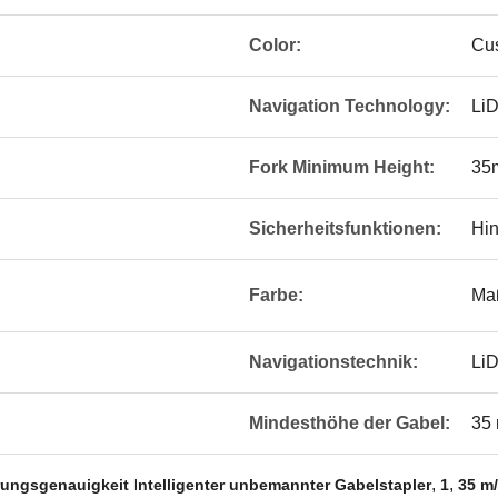
Color:
Cu
Navigation Technology:
Li
Fork Minimum Height:
35
Sicherheitsfunktionen:
Hin
Farbe:
Ma
Navigationstechnik:
LiD
Mindesthöhe der Gabel:
35
,
,
rungsgenauigkeit Intelligenter unbemannter Gabelstapler
1
35 m