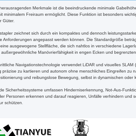
 herausragenden Merkmale ist die beeindruckende minimale Gabelhöhe 
it minimalem Freiraum ermöglicht. Diese Funktion ist besonders wicht
r Güter.
stapler zeichnet sich durch ein kompaktes und dennoch leistungsstar
che Anforderungen angepasst werden können. Die Standardgröße bet
 eine ausgewogene Stellfläche, die sich nahtlos in verschiedene Lager
t außergewöhnliche Manövrierfähigkeit in engen Ecken und begrenzt
hrittliche Navigationstechnologie verwendet LiDAR und visuelles SLAM
präzise zu kartieren und autonom ohne menschliches Eingreifen zu na
ositionierung und reibungslose Bewegung, selbst in dynamischen od
e Sicherheitssysteme umfassen Hinderniserkennung, Not-Aus-Funktional
der Personen erkennen und darauf reagieren, Unfälle verhindern und 
tur schützen.