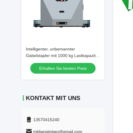
Intelligenter, unbemannter
Gabelstapler mit 1000 kg Lastkapazität
und automatischem Docking-Laden mit
Erhalten Sie besten Preis
Hürdenerkennung und Notstop
KONTAKT MIT UNS
13570415240
mkliangjintian@gmail.com