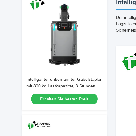
Intell
Der intell
Logistikze
Sicherheit
Intelligenter unbemannter Gabelstapler
mit 800 kg Lastkapazität, 8 Stunden
Ausdauerzeit und ±5 mm
Erhalten Sie besten Preis
Stopppräzision für den Umgang mit
schweren Materialien