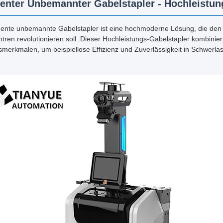
igenter Unbemannter Gabelstapler - Hochleistun
igente unbemannte Gabelstapler ist eine hochmoderne Lösung, die den 
ntren revolutionieren soll. Dieser Hochleistungs-Gabelstapler kombiniert
smerkmalen, um beispiellose Effizienz und Zuverlässigkeit in Schwerla