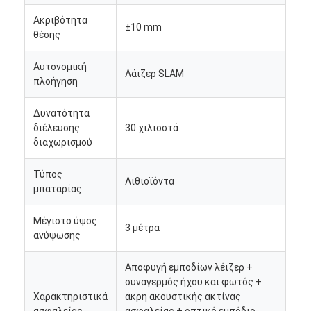
Ακριβότητα
±10 mm
θέσης
Αυτονομική
Λάιζερ SLAM
πλοήγηση
Δυνατότητα
διέλευσης
30 χιλιοστά
διαχωρισμού
Τύπος
Λιθιοϊόντα
μπαταρίας
Μέγιστο ύψος
3 μέτρα
ανύψωσης
Αποφυγή εμποδίων λέιζερ +
συναγερμός ήχου και φωτός +
Χαρακτηριστικά
άκρη ακουστικής ακτίνας
ασφαλείας
ασφαλείας + οπτικό εμπόδιο