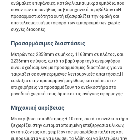
ανώμαλες επιφάνειες, κατώφλια,και μικρά εμπόδια που
Σχετικά με εμάς
συναντώνται συνήθως σε βιομηχανικά περιβάλλονταΗ
προσαρμοστικότητα αυτή εξασφαλίζει την ομαλή και
Γύρος εργοστασίων
αποτελεσματική μεταφορά των εμπορευμάτων χωρίς
συχνές διακοπές.
Ποιοτικός έλεγχος
Προσαρμόσιμες διαστάσεις
επαφή
Μετρώντας 2358mm σε μήκος, 1163mm σε πλάτος, και
Νέα
2236mm σε ύψος, αυτό το βαρύ φορτηγό ανεμοφόρου
είναι σχεδιασμένο με προσαρμόσιμες διαστάσεις για να
ταιριάζει σε συγκεκριμένες λειτουργικές απαιτήσεις.Η
Όλες οι περιπτώσεις
ευελιξία στην προσαρμογή μεγέθους επιτρέπει στις
επιχειρήσεις να προσαρμόζουν το ανελκυστήρα στα
ιστολόγιο
μοναδικά χωρικά τους όρια και τις ανάγκες εφαρμογής.
Συνομιλία τώρα
Μηχανική ακρίβειας
Με ακρίβεια τοποθέτησης ± 10 mm, αυτό το ανελκυστήρα
ξεχωρίζει στην αυτοματοποιημένη επεξεργασία υλικών,
Αυτοματοποιημένο οχήμα καθοδήγησης AGV
εντοπίζοντας και χειρίζοντας με ακρίβεια παλέτες και
εμπορεύματα για να μειώσει τα λάθη και να βελτιώσει την