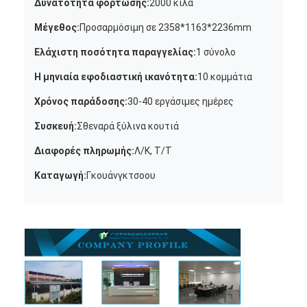
Δυνατότητα φόρτωσης:
2000 κιλά
Μέγεθος:
Προσαρμόσιμη σε 2358*1163*2236mm
Ελάχιστη ποσότητα παραγγελίας:
1 σύνολο
Η μηνιαία εφοδιαστική ικανότητα:
10 κομμάτια
Χρόνος παράδοσης:
30-40 εργάσιμες ημέρες
Συσκευή:
Σθεναρά ξύλινα κουτιά
Διαφορές πληρωμής:
Λ/Κ, Τ/Τ
Καταγωγή:
Γκουάνγκτσοου