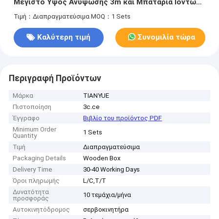
Μέγιστο Ύψος Ανύψωσης 3m και Μπαταρία Ιόντων
Λιθίου για Διαχείριση Υλικών Μεγάλης Ισχύος
Τιμή：Διαπραγματεύσιμα
MOQ：1 Sets
Καλύτερη τιμή
Συνομιλία τώρα
Περιγραφή Προϊόντων
Μάρκα
TIANYUE
Πιστοποίηση
3c.ce
Έγγραφο
Βιβλίο του προϊόντος PDF
Minimum Order
1 Sets
Quantity
Τιμή
Διαπραγματεύσιμα
Packaging Details
Wooden Box
Delivery Time
30-40 Working Days
Όροι πληρωμής
L/C,T/T
Δυνατότητα
10 τεμάχια/μήνα
προσφοράς
Αυτοκινητόδρομος
σερβοκινητήρα