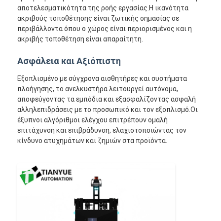
Ενα έξυπνο μη επανδρωμένο ανεμοφόρο
αποτελεσματικότητα της ροής εργασίας.Η ικανότητα
ακριβούς τοποθέτησης είναι ζωτικής σημασίας σε
Ανεξάρτητο κινητό ρομπότ AMR
περιβάλλοντα όπου ο χώρος είναι περιορισμένος και η
ακριβής τοποθέτηση είναι απαραίτητη.
Τριδιάστατο διαστημόπλοιο αποθήκευσης
Ασφάλεια και Αξιόπιστη
Εξωτερικό πλαίσιο τετρακίνητου οχήματος UGV με έλεγχο
Εξοπλισμένο με σύγχρονα αισθητήρες και συστήματα
πλοήγησης, το ανελκυστήρα λειτουργεί αυτόνομα,
Συσκευές φόρτισης υποστήριξης AGV
αποφεύγοντας τα εμπόδια και εξασφαλίζοντας ασφαλή
αλληλεπιδράσεις με το προσωπικό και τον εξοπλισμό.Οι
Συστατικά του AGV με μηχανική τροχιά κίνησης
έξυπνοι αλγόριθμοι ελέγχου επιτρέπουν ομαλή
επιτάχυνση και επιβράδυνση, ελαχιστοποιώντας τον
Οδηγός συναρμολόγησης τιμονιού AGV
κίνδυνο ατυχημάτων και ζημιών στα προϊόντα.
Συγκρότημα μηχανισμού ανύψωσης AGV αποθήκευσης
Ηλεκτρική τηλεσκοπική πιρούνι για παλέτες
Αυτοματοποιημένος μη τυποποιημένος εξοπλισμός