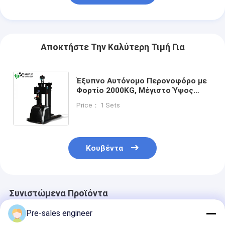
Αποκτήστε Την Καλύτερη Τιμή Για
Έξυπνο Αυτόνομο Περονοφόρο με
Φορτίο 2000KG, Μέγιστο Ύψος
Ανύψωσης 3m και Μπαταρία Ιόντων
Price： 1 Sets
Λιθίου για Διαχείριση Υλικών
Μεγάλης Ισχύος
Κουβέντα
Συνιστώμενα Προϊόντα
Pre-sales engineer