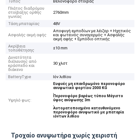
Τύπος
Βελονόφορο στοίβας
Πλάτος διαδρόμου
στοίβαξης ορθής
2760mm
γωνίας
Τάση μπαταρίας
48V
Αποφυγή εμποδίων με λέιζερ + Ηχητικός
Ασφαλής ακμή αφής
και φωτεινός συναγερμός + Ασφαλής
ακμή αφής + Εμπόδιο οπτικής
Ακρίβεια
±10 mm
τοποθέτησης
Δυνατότητα
διέλευσης από
30 χλστ
κράσπεδο και
διάκενο
BatteryType
Ιόν λιθίου
Ευφυές μη επανδρωμένο περονοφόρο
ανυψωτικό φορτίου 2000 KG
,
Περονοφόρο βαρέως τύπου Μέγιστο
Υψηλό φως:
ύψος ανύψωσης 3m
,
Αυτοματοποιημένο κατευθυνόμενο
περονοφόρο ανυψωτικό με μπαταρία
ιόντων λιθίου
Τροχαίο ανυψωτήρα χωρίς χειριστή