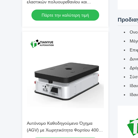
ελαστικών πολυουρεθανίου και
χωρητικότητα φόρτωσης 1500 kg για
Πάρτε την καλύτερη τιμή
ακριβή ακρίβεια στάθμευσης ± 10 mm
Προδια
Ονο
Μέγι
Επι
Δυν
Δρόμ
Σύσ
Ιδα
Ιδαν
Αυτόνομο Καθοδηγούμενο Όχημα
(AGV) με Χωρητικότητα Φορτίου 400
Kg, Περιστροφική Διάμετρο 942mm και