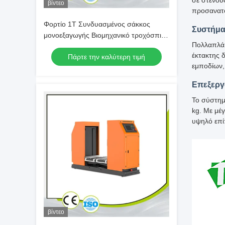
σε στενού
βίντεο
προσανατο
Φορτίο 1Τ Συνδυασμένος σάκκος
Συστήμα
μονοεξαγωγής Βιομηχανικό τροχόσπιτο
Πολλαπλά 
AGV Προσαρμογή
έκτακτης 
Πάρτε την καλύτερη τιμή
εμποδίων,
Επεξεργ
Το σύστημ
kg. Με μέ
υψηλό επί
βίντεο