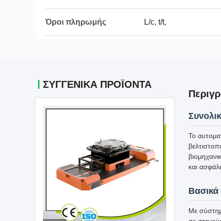
Όροι πληρωμής
L/c, t/t,
ΣΥΓΓΕΝΙΚΆ ΠΡΟΪΌΝΤΑ
Περιγρ
Συνολι
Το αυτομα
βελτιστοπ
βιομηχανι
και ασφάλε
Βασικά 
Με σύστημ