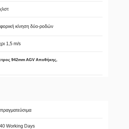
χλστ
αφορική κίνηση δύο-ροδών
ρι 1,5 m/s
,
μετρος 942mm AGV Αποθήκης
απραγματεύσιμα
-40 Working Days