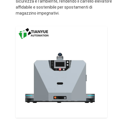
sicurezza e l'ambiente, rendendo il carrello elevatore
Camione elevatore senza equipaggio intelligente
affidabile e sostenibile per spostamenti di
magazzino impegnativi.
Robot mobile autonomo AMR
Navetta di stoccaggio tridimensionale
Chassis esterno a quattro ruote UGV a controllo filico
Apparecchiature di ricarica di supporto per veicoli a motore
Componenti della trazione meccanica delle ruote di un AGV
Azionamento di montaggio del volante di un AGV
Assemblaggio del meccanismo di sollevamento dei veicoli a
Forchetta telescopica per pallet elettrici
Apparecchiature automatizzate non standard