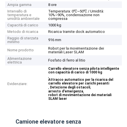
Ampia gamma
8 ore
Intervallo di
Temperatura: 0℃~50℃ / Umidità:
temperatura e
10%~90%, condensazione non
umidità ambientale
compressa
Capacità di carico
1000 kg
Metodo di ricarica
Ricarica tramite dock automatico
Raggio di sterzata
916 mm
minimo
Robot per la movimentazione dei
Nome prodotto
materiali Laser SLAM
Alimentazione
Fosfato di ferro al litio
elettrica
Carrello elevatore senza pilota intelligente
con capacità di carico di 1000 kg
,
Attracco automatico per la ricarica del
carrello elevatore per carichi pesanti
Evidenziare:
,
,
Detezione degli ostacoli
,
arresto d'emergenza
robot di movimentazione dei materiali
SLAM laser
Camione elevatore senza