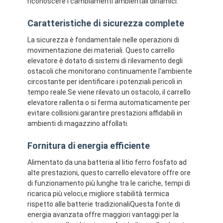
riconoscere i cambiamenti ambientali dinamici.
Chi siamo
Caratteristiche di sicurezza complete
Fatory Tour
La sicurezza è fondamentale nelle operazioni di
movimentazione dei materiali. Questo carrello
Controllo di qualità
elevatore è dotato di sistemi di rilevamento degli
ostacoli che monitorano continuamente l'ambiente
Contattaci
circostante per identificare i potenziali pericoli in
tempo reale.Se viene rilevato un ostacolo, il carrello
notizie
elevatore rallenta o si ferma automaticamente per
evitare collisioni.garantire prestazioni affidabili in
Tutti i casi
ambienti di magazzino affollati.
blog
Fornitura di energia efficiente
Alimentato da una batteria al litio ferro fosfato ad
Ora chiacchieri
alte prestazioni, questo carrello elevatore offre ore
di funzionamento più lunghe tra le cariche, tempi di
ricarica più veloci,e migliore stabilità termica
rispetto alle batterie tradizionaliQuesta fonte di
Veicolo a guida automatica AGV
energia avanzata offre maggiori vantaggi per la