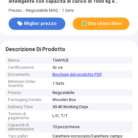
intelligente con capacità di carico di 1000 kg e
carica automatica con sistema di attracco con
Prezzo：Negoziabile
MOQ：1 Sets
rilevamento degli ostacoli e arresto di emergenza
Miglior prezzo
Ora chiacchieri
Descrizione Di Prodotto
Marca
TIANYUE
Certificazione
3c.ce
Documento
Brochure del prodotto PDF
Minimum Order
1 Sets
Quantity
Prezzo
Negoziabile
Packaging Details
Wooden Box
Delivery Time
30-40 Working Days
Termini di
L/C, T/T
pagamento
Capacità di
10 pezzi/mese
alimentazione
Tipo pallet
Carattere incrociato/Carattere campo