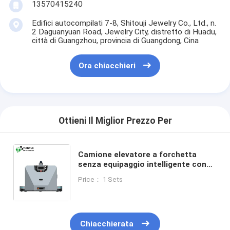
13570415240
Edifici autocompilati 7-8, Shitouji Jewelry Co., Ltd., n.
2 Daguanyuan Road, Jewelry City, distretto di Huadu,
città di Guangzhou, provincia di Guangdong, Cina
Ora chiacchieri
Ottieni Il Miglior Prezzo Per
Camione elevatore a forchetta
senza equipaggio intelligente con
capacità di carico di 1000 kg e
Price： 1 Sets
carica automatica con sistema di
attracco con rilevamento degli
ostacoli e arresto di emergenza
Chiacchierata