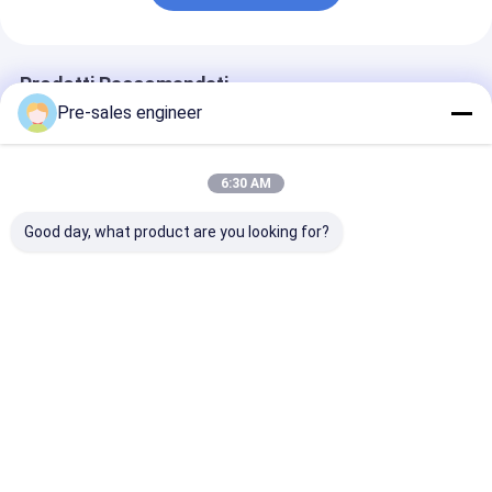
Prodotti Raccomandati
Pre-sales engineer
6:30 AM
Good day, what product are you looking for?
Peso del veicolo 350
Forchettino
Forchettino
kg Peso del corpo del
intelligente senza
intelligente s
veicolo Camion a
equipaggio con
equipaggio co
carrello pesante con
capacità di carico di
posizionamen
8 ore di
800 kg, tempo di
accurato ±10
Miglior prezzo
Miglior prezzo
Miglior pr
funzionamento
resistenza di 8 ore e
±1° e capacità
continuo e 1500 kg di
precisione di arresto
arrampicata a
carico nominale
di ± 5 mm per la
carico del 3% p
movimentazione di
ore di
materiali pesanti
funzionament
Casa
Circa noi
Contattaci
Desktop Site
continuo
Mappa del sito
Politica sulla privacy