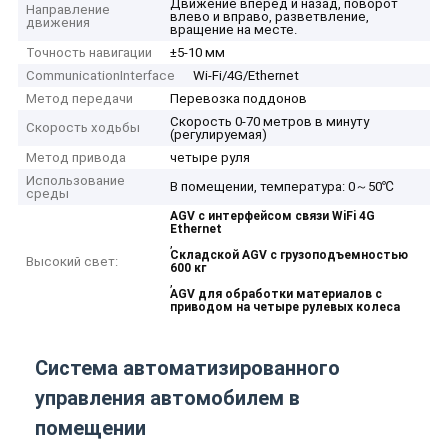
Движение вперед и назад, поворот
Направление
влево и вправо, разветвление,
движения
вращение на месте.
Точность навигации
±5-10 мм
CommunicationInterface
Wi-Fi/4G/Ethernet
Метод передачи
Перевозка поддонов
Скорость 0-70 метров в минуту
Скорость ходьбы
(регулируемая)
Метод привода
четыре руля
Использование
В помещении, температура: 0～50℃
среды
AGV с интерфейсом связи WiFi 4G
Ethernet
,
Складской AGV с грузоподъемностью
Высокий свет:
600 кг
,
AGV для обработки материалов с
приводом на четыре рулевых колеса
Система автоматизированного
управления автомобилем в
помещении