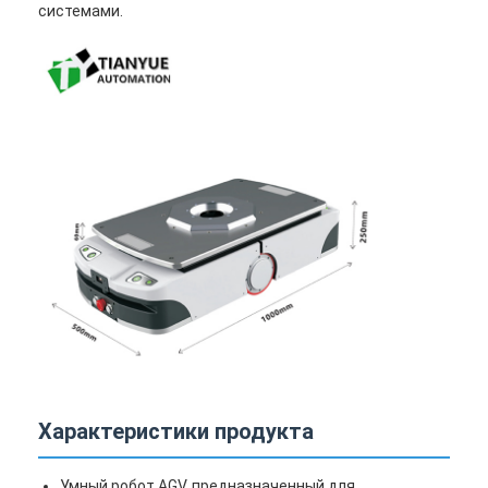
системами.
Интеллектуальный беспилотный вилочный погрузчик
Автономный мобильный робот AMR
Трехмерный шаттл для хранения
УГВ с проволочным управлением на четырех колесах
Поддерживающее оборудование для зарядки AGV
Компоненты механического привода колес AGV
Двигатель сборки рулевого колеса AGV
Сборка механизма подъема AGV для хранения
Электрическая телескопическая вилка для поддонов
Характеристики продукта
Автоматизированное нестандартное оборудование
Умный робот AGV, предназначенный для