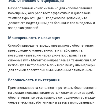
Экологические спецификации
О Компании
Разработанный исключительно для использования в
помещении, AGV работает эффективно в диапазоне
Наша фабрика
температуры от 0 до 50 градусов по Цельсию, что
делает его подходящим для большинства складских и
контроль качества
заводских условий.
контактные данные
Маневренность и навигация
Способ привода четырех рулевых колес обеспечивает
Новости
превосходную маневренность и стабильность,
позволяя навигацию через узкие пространства и
Все случаи
сложные пути.Магнитно направляемая технология AGV
использует встроенную магнитную ленту или маркеры
Блог
для точной траектории с минимальным отклонением.
Побеседуйте теперь
Безопасность и интеграция
Применение цвета дополняет протоколы безопасности
на складе, повышая видимость и снижая риск аварий,
Автоматически управляемое транспортное средство
обеспечивая при этом плавное сотрудничество между
человеческими работниками и автоматизированными