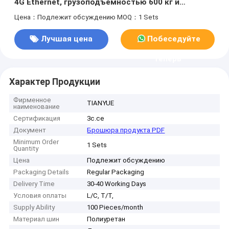
4G Ethernet, грузоподъемностью 600 кг и
методом привода на четырех рулевых колесах
Цена：Подлежит обсуждению
MOQ：1 Sets
Лучшая цена
Побеседуйте
теперь
Характер Продукции
Фирменное
TIANYUE
наименование
Сертификация
3c.ce
Документ
Брошюра продукта PDF
Minimum Order
1 Sets
Quantity
Цена
Подлежит обсуждению
Packaging Details
Regular Packaging
Delivery Time
30-40 Working Days
Условия оплаты
L/C, T/T,
Supply Ability
100 Pieces/month
Материал шин
Полиуретан