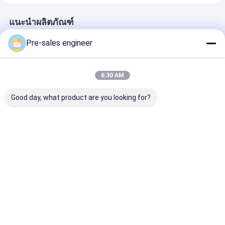
แนะนำผลิตภัณฑ์
Pre-sales engineer
6:30 AM
Good day, what product are you looking for?
โรบอตเคลื่อนไหวแบบ
ภาระ 1T กระเป๋าเป้ยก
รถ AGV ประเภ
อัตโนมัติ AMR กรอบ
ระเป๋ากระเป๋ากระเป๋า
พร้อมรับน้ำหนัก
เหล็ก อุณหภูมิการทํา
กระเป๋ากระเป๋ากระเป๋า
ขับเคลื่อนด้วยล้
งาน 0 °C ถึง 40 °C และ
กระบะกระบะกระบะ
Mecanum และ
การสื่อสาร WiFi / 5G
กระบะกระบะกระบะ
นำทางด้วยเลเซอ
ราคาดีที่สุด
ราคาดีที่สุด
ราคาดีที่ส
กระบะกระบะ
สำหรับการขนส่งว
PCB
Desktop Site
บ้าน
เกี่ยวกับเรา
ติดต่อเรา
แผนผังเว็บไซต์
นโยบายความเป็นส่วนตัว
คุณภาพ
รถนําทางอัตโนมัติ AGV
โรงงานในประเทศจีน.Copyright ©