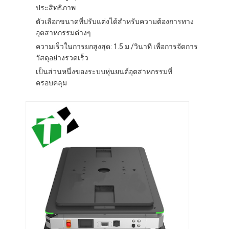
เครื่องยกยนต์แบบปัญญา
ประสิทธิภาพ
ตัวเลือกขนาดที่ปรับแต่งได้สำหรับความต้องการทาง
โรบ็อตเคลื่อนที่แบบอิสระ AMR
อุตสาหกรรมต่างๆ
ความเร็วในการยกสูงสุด: 1.5 ม./วินาที เพื่อการจัดการ
รถขนส่งเก็บของสามมิติ
วัสดุอย่างรวดเร็ว
เป็นส่วนหนึ่งของระบบหุ่นยนต์อุตสาหกรรมที่
ชาซีภายนอก UGV ที่ควบคุมด้วยสายสี่ล้อ
ครอบคลุม
อุปกรณ์ชาร์จรองรับ AGV
ส่วนประกอบของ AGV Mecanum ล้อ ขับ
การขับเคลื่อนการประกอบสเตียร์วอลล์ AGV
การจัดเก็บ AGV การจัดตั้งกลไกยก
กระดานไฟฟ้าพัลเล็ต
อุปกรณ์อัตโนมัติที่ไม่ใช่มาตรฐาน