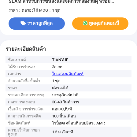
SLAM สำหรับการขนส่งและจัดการกล่องวัสดุ พร้อม
คุณสมบัติหยุดฉุกเฉินและการตรวจจับการชน
ราคา：ต่อรองได้
MOQ：1 ชุด
ราคาถูกที่สุด
พูดคุยกันตอนนี้
รายละเอียดสินค้า
ชื่อแบรนด์
TIANYUE
ได้รับการรับรอง
3c.ce
เอกสาร
ใบแสดงผลิตภัณฑ์
จำนวนสั่งซื้อขั้นต่ำ
1 ชุด
ราคา
ต่อรองได้
รายละเอียดการบรรจุ
บรรจุภัณฑ์ปกติ
เวลาการส่งมอบ
30-40 วันทำการ
เงื่อนไขการชำระเงิน
แอล/C,ที/ที
สามารถในการผลิต
100 ชิ้น/เดือน
ชื่อผลิตภัณฑ์
โรบ็อตเคลื่อนที่แบบอิสระ AMR
ความเร็วในการยก
1.5 ม./วินาที
สูงสุด