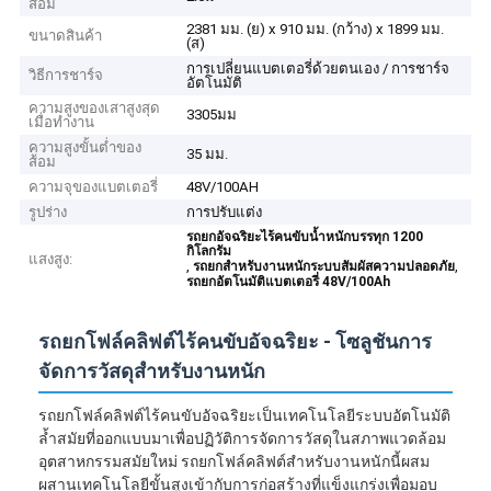
ส้อม
2381 มม. (ย) x 910 มม. (กว้าง) x 1899 มม.
ขนาดสินค้า
(ส)
การเปลี่ยนแบตเตอรี่ด้วยตนเอง / การชาร์จ
วิธีการชาร์จ
อัตโนมัติ
ความสูงของเสาสูงสุด
3305มม
เมื่อทำงาน
ความสูงขั้นต่ำของ
35 มม.
ส้อม
ความจุของแบตเตอรี่
48V/100AH
รูปร่าง
การปรับแต่ง
รถยกอัจฉริยะไร้คนขับน้ำหนักบรรทุก 1200
กิโลกรัม
แสงสูง:
,
,
รถยกสำหรับงานหนักระบบสัมผัสความปลอดภัย
รถยกอัตโนมัติแบตเตอรี่ 48V/100Ah
รถยกโฟล์คลิฟต์ไร้คนขับอัจฉริยะ - โซลูชันการ
จัดการวัสดุสำหรับงานหนัก
รถยกโฟล์คลิฟต์ไร้คนขับอัจฉริยะเป็นเทคโนโลยีระบบอัตโนมัติ
ล้ำสมัยที่ออกแบบมาเพื่อปฏิวัติการจัดการวัสดุในสภาพแวดล้อม
อุตสาหกรรมสมัยใหม่ รถยกโฟล์คลิฟต์สำหรับงานหนักนี้ผสม
ผสานเทคโนโลยีขั้นสูงเข้ากับการก่อสร้างที่แข็งแกร่งเพื่อมอบ