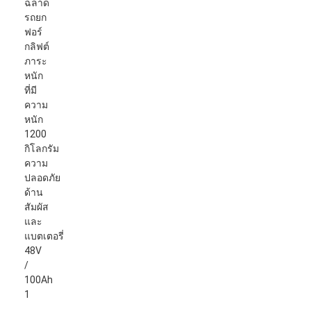
เครื่องยกยนต์แบบปัญญา
โรบ็อตเคลื่อนที่แบบอิสระ AMR
รถขนส่งเก็บของสามมิติ
ชาซีภายนอก UGV ที่ควบคุมด้วยสายสี่ล้อ
อุปกรณ์ชาร์จรองรับ AGV
ส่วนประกอบของ AGV Mecanum ล้อ ขับ
การขับเคลื่อนการประกอบสเตียร์วอลล์ AGV
การจัดเก็บ AGV การจัดตั้งกลไกยก
กระดานไฟฟ้าพัลเล็ต
อุปกรณ์อัตโนมัติที่ไม่ใช่มาตรฐาน