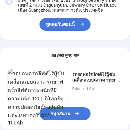
อาคารที่สร้างเอง 7-8, บริษัท Shitouji Jewelry จำกัด,
เลขที่ 2 ถนน Daguanyuan, Jewelry City, เขต Huadu,
เมือง Guangzhou, มณฑลกวางตุ้ง, ประเทศจีน
พูดคุยกันตอนนี้
এর সেরা মূল্য পান
รถยกฟอร์กลิฟต์ไร้ผู้ขับ
เคลื่อนแบบฉลาด รถยกฟ
อร์กลิฟต์ภาระหนักที่มี
Price： 1 Sets
ความหนัก 1200 กิโลกรัม
ความปลอดภัยด้านสัมผัส
และแบตเตอรี่ 48V /
100Ah
สนุกสนาน