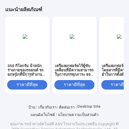
แนะนำผลิตภัณฑ์
350 กิโลกรัม น้ําหนัก
เครื่องยกฟอร์คไร้ผู้ขับ
เครื่องยกฟอร์คไ
ร่างกายของรถยนต์ รถ
เคลื่อนที่มีความสามารถ
โดยสารที่มีควา
ยกหนักที่มีการทํางาน
ในการบรรทุกภาระ 800
ยําในการตั้งตําแ
ต่อเนื่อง 8 ชั่วโมงและ
กิโลกรัม, เวลาทนทาน 8
10 มิลลิเมตร/± 
ภาระหมาย 1500
ชั่วโมง และความแม่น
และความสามาร
ราคาดีที่สุด
ราคาดีที่สุด
ราคาดีที่ส
กิโลกรัม
ยําในการหยุด ± 5 มิลลิ
การปีนเขาเต็มภ
เมตรสําหรับการรับมือ
สําหรับการทํางา
วัสดุหนัก
เนื่อง 8 ชั่วโมง
Desktop Site
บ้าน
เกี่ยวกับเรา
ติดต่อเรา
แผนผังเว็บไซต์
นโยบายความเป็นส่วนตัว
คุณภาพ
รถนําทางอัตโนมัติ AGV
โรงงานในประเทศจีน.Copyright ©