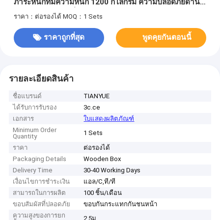
ภาระหนักที่มีความหนัก 1200 กิโลกรัม ความปลอดภัยด้าน
สัมผัสและแบตเตอรี่ 48V / 100Ah
ราคา：ต่อรองได้
MOQ：1 Sets
ราคาถูกที่สุด
พูดคุยกันตอนนี้
รายละเอียดสินค้า
ชื่อแบรนด์
TIANYUE
ได้รับการรับรอง
3c.ce
เอกสาร
ใบแสดงผลิตภัณฑ์
Minimum Order
1 Sets
Quantity
ราคา
ต่อรองได้
Packaging Details
Wooden Box
Delivery Time
30-40 Working Days
เงื่อนไขการชำระเงิน
แอล/C,ที/ที
สามารถในการผลิต
100 ชิ้น/เดือน
ขอบสัมผัสที่ปลอดภัย
ขอบกันกระแทกกันชนหน้า
ความสูงของการยก
2.5ม