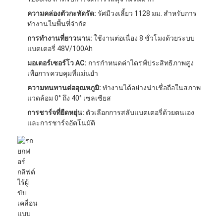
เกี่ยวกับเรา
ความคล่องตัวกะทัดรัด:
รัศมีวงเลี้ยว 1128 มม. สำหรับการ
ทำงานในพื้นที่จำกัด
ทัวร์โรงงาน
การทำงานที่ยาวนาน:
ใช้งานต่อเนื่อง 8 ชั่วโมงด้วยระบบ
แบตเตอรี่ 48V/100Ah
ควบคุมคุณภาพ
มอเตอร์เซอร์โว AC:
การกำหนดค่าไดรฟ์ประสิทธิภาพสูง
เพื่อการควบคุมที่แม่นยำ
ติดต่อเรา
ความทนทานต่ออุณหภูมิ:
ทำงานได้อย่างน่าเชื่อถือในสภาพ
ข่าว
แวดล้อม 0° ถึง 40° เซลเซียส
การชาร์จที่ยืดหยุ่น:
ตัวเลือกการสลับแบตเตอรี่ด้วยตนเอง
ทุกกรณี
และการชาร์จอัตโนมัติ
Blog
พูดคุยกันตอนนี้
รถนําทางอัตโนมัติ AGV