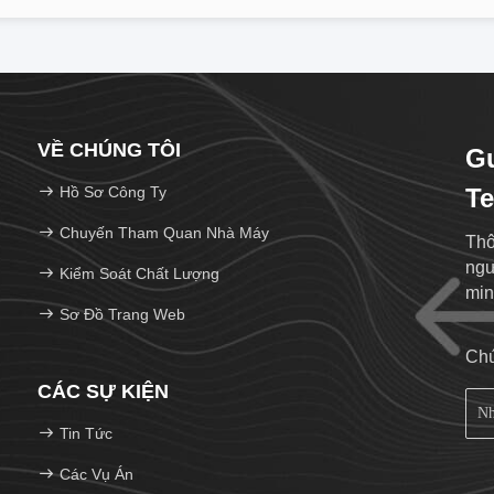
VỀ CHÚNG TÔI
G
Hồ Sơ Công Ty
Te
Chuyến Tham Quan Nhà Máy
Thô
ngư
Kiểm Soát Chất Lượng
min
Sơ Đồ Trang Web
Chú
CÁC SỰ KIỆN
Tin Tức
Các Vụ Án