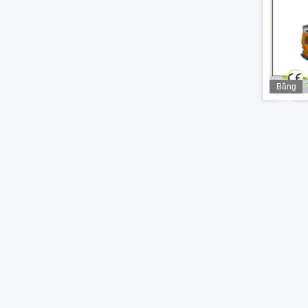
Băng
hình