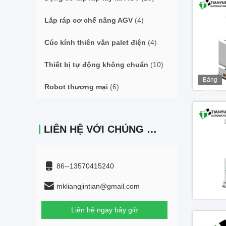
Lắp ráp cơ chế nâng AGV
(4)
Cúc kính thiên văn palet điện
(4)
Thiết bị tự động không chuẩn
(10)
Băng
Robot thương mại
(6)
hình
LIÊN HỆ VỚI CHÚNG TÔI
86--13570415240
mkliangjintian@gmail.com
Liên hệ ngay bây giờ