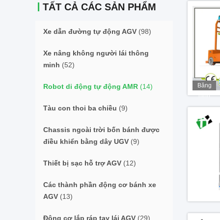
TẤT CẢ CÁC SẢN PHẨM
Xe dẫn đường tự động AGV
(98)
Xe nâng không người lái thông
minh
(52)
Băng
Robot di động tự động AMR
(14)
hình
Tàu con thoi ba chiều
(9)
Chassis ngoài trời bốn bánh được
điều khiển bằng dây UGV
(9)
Thiết bị sạc hỗ trợ AGV
(12)
Các thành phần động cơ bánh xe
AGV
(13)
Động cơ lắp ráp tay lái AGV
(29)