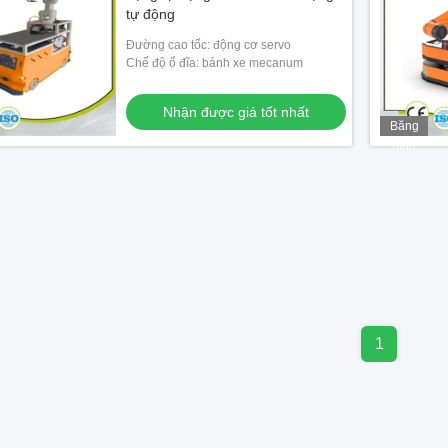
tự động
Đường cao tốc: động cơ servo
Chế độ ổ đĩa: bánh xe mecanum
Nhận được giá tốt nhất
Băng
hình
1