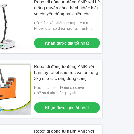
Robot di động tự động AMR với hệ
thống truyền động bánh khác biệt
và chuyển động hai chiều cho
kiểm tra công nghiệp
Độ chính xác điều hướng: ± 5 mm
Phương pháp điều hướng: Tránh
chướng ngại vật Lidar
Nhận được giá tốt nhất
Robot di động tự động AMR với
bàn tay robot sáu trục và tải trọng
3kg cho các ứng dụng công
nghiệp tùy chỉnh
Đường cao tốc: Động cơ servo
Chế độ ổ đĩa: Động tay lái
Nhận được giá tốt nhất
Robot di động tự hành AMR với