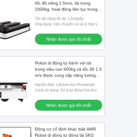
tốc độ nâng 1.5m/s, tải trọng
1000kg, hoạt động liên tục trong
các cơ sở công nghiệp
Tốc độ nâng tối đa: 1,5m/giây
Ứng dụng: Vận chuyển và xử lý hộp vật
liệu
Nhận được giá tốt nhất
Robot di động tự hành với tải
trọng siêu cao 600kg và tốc độ 1.5
m/s được cung cấp năng lượng
bởi Lithium Iron Phosphate
Nguồn điện: Lithium Iron Phosphate
Cách sử dụng: Xử lý tự động hóa kho
Nhận được giá tốt nhất
Động cơ cố định khác biệt AMR
Robot di động tự động tải 5KG