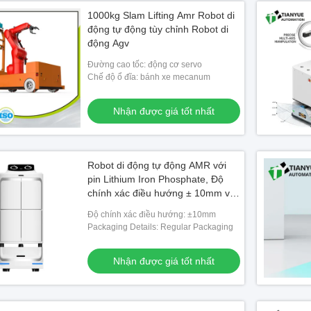
1000kg Slam Lifting Amr Robot di
động tự động tùy chỉnh Robot di
động Agv
Đường cao tốc: động cơ servo
Chế độ ổ đĩa: bánh xe mecanum
Nhận được giá tốt nhất
Robot di động tự động AMR với
pin Lithium Iron Phosphate, Độ
chính xác điều hướng ± 10mm và
động cơ servo để di chuyển hàng
Độ chính xác điều hướng: ±10mm
hóa hiệu quả
Packaging Details: Regular Packaging
Nhận được giá tốt nhất