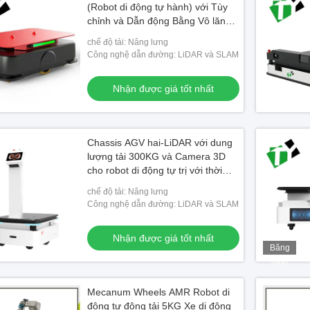
(Robot di động tự hành) với Tùy
chỉnh và Dẫn động Bằng Vô lăng
cho Tự động hóa Công nghiệp
chế độ tải: Nâng lưng
Công nghệ dẫn đường: LiDAR và SLAM
Nhận được giá tốt nhất
Chassis AGV hai-LiDAR với dung
lượng tải 300KG và Camera 3D
cho robot di động tự trị với thời
lượng pin 8 giờ
chế độ tải: Nâng lưng
Công nghệ dẫn đường: LiDAR và SLAM
Nhận được giá tốt nhất
Băng
hình
Mecanum Wheels AMR Robot di
động tự động tải 5KG Xe di động