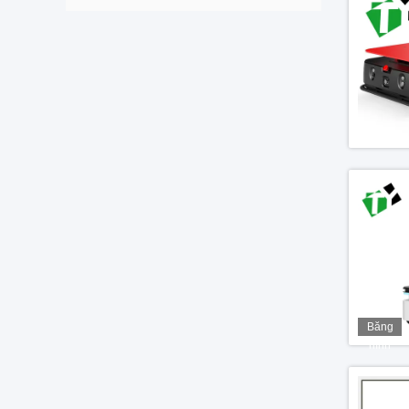
Băng
hình