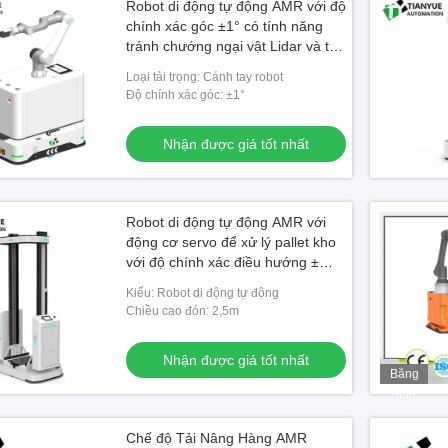
Robot di động tự động AMR với độ
chính xác góc ±1° có tính năng
tránh chướng ngại vật Lidar và tải
trọng tay robot
Loại tải trọng: Cánh tay robot
Độ chính xác góc: ±1°
Nhận được giá tốt nhất
Robot di động tự động AMR với
động cơ servo để xử lý pallet kho
với độ chính xác điều hướng ±
5mm và độ bền toàn diện 8h
Kiểu: Robot di động tự động
Chiều cao đón: 2,5m
Nhận được giá tốt nhất
Băng
hình
Chế độ Tải Nâng Hàng AMR