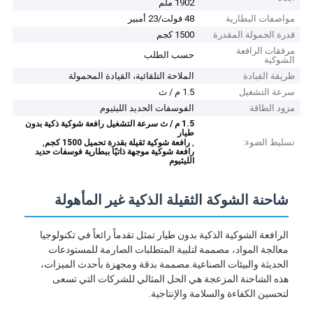
1902 ملم
مواصفات البطارية
48 فولت/23 أمبير
قدرة الحمولة المقدرة
1500 كجم
مرفقات الرافعة
حسب الطلب
الشوكية
طريقة القيادة
الملاحة التلقائية، القيادة المحمولة
سرعة التشغيل
1.5 م / ث
مزود الطاقة
الفوسفات الحديد الليثيوم
1.5 م / ث سرعة التشغيل رافعة شوكية ذكية بدون
طيار
تسليط الضوء:
,
,
رافعة شوكية ثقيلة بقدرة تحميل 1500 كجم
رافعة شوكية موجهة ذاتيًا ببطارية فوسفات حديد
الليثيوم
شاحنة الشوكة الثقيلة الذكية غير المأهولة
الرافعة الشوكية الذكية بدون طيار تمثل تقدماً رائعاً في تكنولوجيا
معالجة المواد، مصممة لتلبية المتطلبات الصارمة للمستودعات
الحديثة والبيئات الصناعية.مصممة بدقة ومجهزة بأحدث الميزات،
هذه الشاحنة المزعجة هي الحل المثالي للشركات التي تسعى
لتحسين الكفاءة والسلامة والإنتاجية.