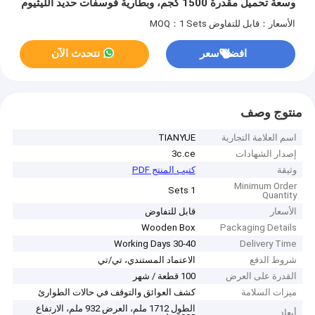
وسعة تحميل مقدرة 1500 كجم، وبطارية فوسفات حديد الليثيوم
الأسعار：قابل للتفاوض
MOQ：1 Sets
افضل سعر
نتحدث الآن
منتوج وصف
اسم العلامة التجارية
TIANYUE
إصدار الشهادات
3c.ce
وثيقة
كتيب المنتج PDF
Minimum Order
1 Sets
Quantity
الأسعار
قابل للتفاوض
Wooden Box
Packaging Details
30-40 Working Days
Delivery Time
شروط الدفع
الاعتماد المستندي، تي/تي
القدرة على العرض
100 قطعة / شهر
ميزات السلامة
كشف العوائق والتوقف في حالات الطوارئ
الطول 1712 ملم، العرض 932 ملم، الارتفاع
أبعاد