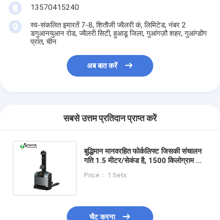
13570415240
स्व-संकलित इमारतें 7-8, शितौजी ज्वैलरी कं, लिमिटेड, नंबर 2
डगुआनयुआन रोड, ज्वैलरी सिटी, हुआडू जिला, गुआंगज़ौ शहर, गुआंग्डोंग
प्रांत, चीन
अब बात करें
सबसे उत्तम प्रतिदान प्राप्त करें
बुद्धिमान मानवरहित फोर्कलिफ्ट जिसकी संचालन
गति 1.5 मीटर/सेकंड है, 1500 किलोग्राम की
रेटेड लोड क्षमता है, और लिथियम आयरन
Price： 1 Sets
फॉस्फेट बैटरी है
चैट करना