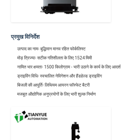
हमारे बारे में
फैक्टरी यात्रा
गुणवत्ता नियंत्रण
प्रमुख विनिर्देश
हमसे संपर्क करें
उत्पाद का नामः बुद्धिमान मानव रहित फोर्कलिफ्ट
मोड़ त्रिज्याः सटीक गतिशीलता के लिए 1524 मिमी
समाचार
नामित भार क्षमताः 1500 किलोग्राम - भारी उठाने के कार्य के लिए आदर्श
सभी मामलों
ड्राइविंग विधिः स्वचालित नेविगेशन और हैंडहेल्ड ड्राइविंग
बिजली की आपूर्तिः लिथियम आयरन फॉस्फेट बैटरी
ब्लॉग
मजबूत औद्योगिक अनुप्रयोगों के लिए भारी शुल्क निर्माण
अब बात करें
एजीवी स्वचालित निर्देशित वाहन