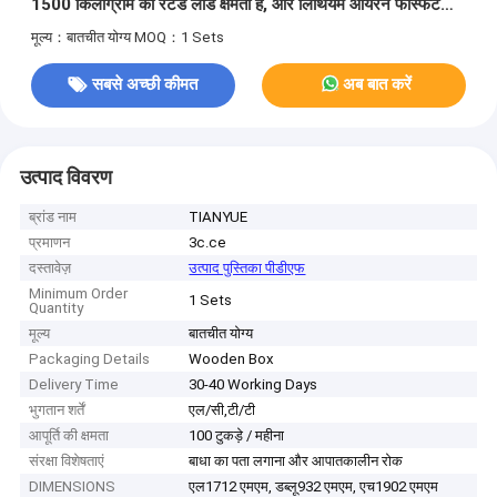
1500 किलोग्राम की रेटेड लोड क्षमता है, और लिथियम आयरन फॉस्फेट
बैटरी है
मूल्य：बातचीत योग्य
MOQ：1 Sets
सबसे अच्छी कीमत
अब बात करें
उत्पाद विवरण
ब्रांड नाम
TIANYUE
प्रमाणन
3c.ce
दस्तावेज़
उत्पाद पुस्तिका पीडीएफ
Minimum Order
1 Sets
Quantity
मूल्य
बातचीत योग्य
Packaging Details
Wooden Box
Delivery Time
30-40 Working Days
भुगतान शर्तें
एल/सी,टी/टी
आपूर्ति की क्षमता
100 टुकड़े / महीना
संरक्षा विशेषताएं
बाधा का पता लगाना और आपातकालीन रोक
DIMENSIONS
एल1712 एमएम, डब्लू932 एमएम, एच1902 एमएम