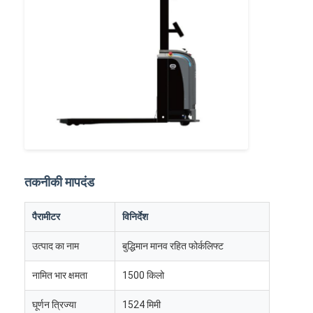
बुद्धिमान मानव रहित फोर्कलिफ्ट
एएमआर स्वायत्त मोबाइल रोबोट
त्रि-आयामी भंडारण शटल
यूजीवी वायर-नियंत्रित चार पहिया बाहरी चेसिस
एजीवी समर्थन चार्जिंग उपकरण
एजीवी मैकेनम व्हील ड्राइव के घटक
तकनीकी मापदंड
एजीवी स्टीयरिंग व्हील असेंबली ड्राइव
पैरामीटर
विनिर्देश
भंडारण एजीवी लिफ्टिंग मैकेनिज्म असेंबली
उत्पाद का नाम
बुद्धिमान मानव रहित फोर्कलिफ्ट
इलेक्ट्रिक पैलेट टेलीस्कोपिक फोर्क
नामित भार क्षमता
1500 किलो
स्वचालित गैर मानक उपकरण
घूर्णन त्रिज्या
1524 मिमी