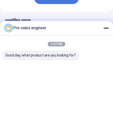
अनुशंसित उत्पाद
Pre-sales engineer
3:27 PM
Good day, what product are you looking for?
350 किलोग्राम वाहन शरीर
800 किलोग्राम भार क्षमता,
बुद्धिमान मानव रहित 
का वजन 8 घंटे निरंतर
8 घंटे के धीरज समय और
सटीक पोजिशनिंग ±1
संचालन और 1500
भारी शुल्क सामग्री हैंडलिंग के
±1° और पूर्ण भार क
किलोग्राम नामित भार के साथ
लिए ± 5 मिमी स्टॉप प्रेसिजन
पहाड़ी चढ़ाई क्षमता 
भारी शुल्क फोर्कलिफ्ट ट्रक
के साथ बुद्धिमान मानव रहित
के लिए निरंतर संचा
सबसे अच्छी कीमत
सबसे अच्छी कीमत
सबसे अच्छी 
फोर्कलिफ्ट
होम
हमारे बारे में
हमसे संपर्क करें
Desktop Site
साइटमैप
गोपनीयता नीति