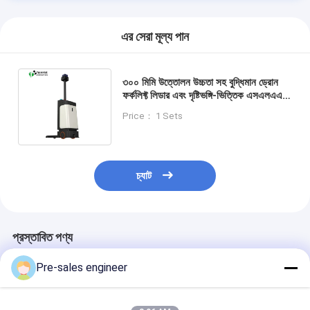
এর সেরা মূল্য পান
৩০০ মিমি উত্তোলন উচ্চতা সহ বুদ্ধিমান ড্রোন
ফর্কলিফ্ট লিডার এবং দৃষ্টিভঙ্গি-ভিত্তিক এসএলএএম
নেভিগেশন এবং ফ্রন্ট বাম্পার সুরক্ষা অ্যান্টি-কোলিশন
Price： 1 Sets
এজ
চ্যাট
প্রস্তাবিত পণ্য
Pre-sales engineer