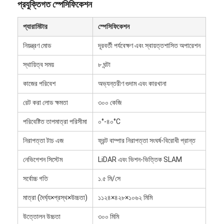
প্রযুক্তিগত স্পেসিফিকেশন
আমাদের সম্পর্কে
প্যারামিটার
স্পেসিফিকেশন
কারখানা ভ্রমণ
নিয়ন্ত্রণ মোড
দূরবর্তী পর্যবেক্ষণ এবং স্বায়ত্তশাসিত অপারেশন
মান নিয়ন্ত্রণ
স্থায়িত্ব সময়
৮ ঘন্টা
আমাদের সাথে যোগাযোগ করুন
কাজের পরিবেশ
অভ্যন্তরীণ গুদাম এবং কারখানা
খবর
রেট করা লোড ক্ষমতা
৩০০ কেজি
সব ক্ষেত্রেই
পরিবেষ্টিত তাপমাত্রা পরিসীমা
০°-৪০°C
নিরাপত্তা টাচ এজ
ফ্রন্ট বাম্পার নিরাপত্তা সংঘর্ষ-বিরোধী প্রান্ত
ব্লগ
নেভিগেশন সিস্টেম
LiDAR এবং ভিশন-ভিত্তিক SLAM
এখন চ্যাট করুন
সর্বোচ্চ গতি
১.৫ মি/সে
মাত্রা (দৈর্ঘ্য×প্রস্থ×উচ্চতা)
১১২৪×৪২৮×১০৬২ মিমি
এজিভি স্বয়ংক্রিয়ভাবে পরিচালিত যানবাহন
উত্তোলন উচ্চতা
৩০০ মিমি