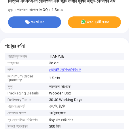
ভিত্তিক এসএলএএম নেভিগেশন এবং ফ্রন্ট বাম্পার সুরক্ষা অ্যান্টি-কোলিশন এজ
মূল্য：আলোচনা সাপেক্ষে
MOQ：1 Sets
ভালো দাম
এখন চ্যাট করুন
পণ্যের বর্ণনা
পরিচিতিমুলক নাম
TIANYUE
সাক্ষ্যদান
3c.ce
দলিল
প্রোডাক্ট ব্রোশিওর পিডিএফ
Minimum Order
1 Sets
Quantity
মূল্য
আলোচনা সাপেক্ষে
Packaging Details
Wooden Box
Delivery Time
30-40 Working Days
পরিশোধের শর্ত
এল/সি, টি/টি
যোগানের ক্ষমতা
10 টুকরা/মাস
স্বায়ত্তশাসিত নেভিগেশন
ভিজ্যুয়াল নেভিগেশন
উচ্চতা উত্তোলন
300 মিমি