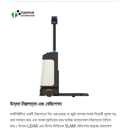
স্মার্ট ড্রোন ফোর্কলিফ্ট
এএমআর অটোমোবাইল রোবট
ত্রি-মাত্রিক গুদাম শটল
ইউজিভি ওয়্যার-নিয়ন্ত্রিত চার চাকা বহিরঙ্গন চ্যাসি
এজিভি সমর্থনকারী চার্জিং সরঞ্জাম
AGV মেকানাম হুইল ড্রাইভ উপাদান
এজিভি স্টিয়ারিং হুইল সমাবেশ ড্রাইভ
স্টোরেজিং এজিভি লিফটিং মেকানিজম সমাবেশ
উন্নত নিরাপত্তা এবং নেভিগেশন
বৈদ্যুতিক প্যালেট টেলিস্কোপিক ফর্ক
ফর্কলিফ্টটিতে একটি নিরাপত্তা টাচ এজ রয়েছে যা ফ্রন্ট বাম্পার সংঘর্ষ-বিরোধী সুরক্ষা সহ,
অটোমেটেড নন-স্ট্যান্ডার্ড সরঞ্জাম
বাধা সনাক্ত করে এবং সংঘর্ষ প্রতিরোধ করে সর্বোচ্চ অপারেশনাল নিরাপত্তা নিশ্চিত
করে। উন্নত LiDAR এবং ভিশন-ভিত্তিক SLAM নেভিগেশন মানুষের হস্তক্ষেপ