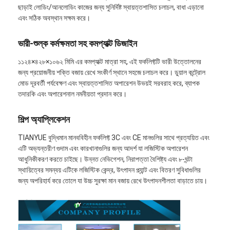
বাণিজ্যিক রোবট
ছাড়াই লোডিং/আনলোডিং কাজের জন্য সুনির্দিষ্ট স্বায়ত্তশাসিত চলাচল, বাধা এড়ানো
এবং সঠিক অবস্থান সক্ষম করে।
ভারী-শুল্ক কর্মক্ষমতা সহ কমপ্যাক্ট ডিজাইন
১১২৪×৪২৮×১০৬২ মিমি এর কমপ্যাক্ট মাত্রা সহ, এই ফর্কলিফ্টটি ভারী উত্তোলনের
জন্য প্রয়োজনীয় শক্তি বজায় রেখে সংকীর্ণ স্থানে সহজে চলাচল করে। ডুয়াল কন্ট্রোল
মোড দূরবর্তী পর্যবেক্ষণ এবং স্বায়ত্তশাসিত অপারেশন উভয়ই সরবরাহ করে, ব্যাপক
তদারকি এবং অপারেশনাল নমনীয়তা প্রদান করে।
শিল্প অ্যাপ্লিকেশন
TIANYUE বুদ্ধিমান মানববিহীন ফর্কলিফ্ট 3C এবং CE মানগুলির সাথে প্রত্যয়িত এবং
এটি অভ্যন্তরীণ গুদাম এবং কারখানাগুলির জন্য আদর্শ যা লজিস্টিক অপারেশন
আধুনিকীকরণ করতে চাইছে। উন্নত নেভিগেশন, নিরাপত্তা বৈশিষ্ট্য এবং ৮-ঘন্টা
স্থায়িত্বের সমন্বয় এটিকে লজিস্টিক কেন্দ্র, উৎপাদন প্ল্যান্ট এবং বিতরণ সুবিধাগুলির
জন্য অপরিহার্য করে তোলে যা উচ্চ সুরক্ষা মান বজায় রেখে উৎপাদনশীলতা বাড়াতে চায়।