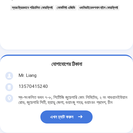
স্বয়ংক্রিয়ভাবে পরিচালিত ফোরক্লিফ্ট
ফোর্কলিফ্ট এজিভি
ওমনিডাইরেকশনাল হুইল ফোরক্লিফ্ট
যোগাযোগের ঠিকানা
Mr. Liang
13570415240
স্ব-সংকলিত ভবন ৭-৮, শিটৌজি জুয়েলারি কোং লিমিটেড, ২ নং দাগুয়ানইউয়ান
রোড, জুয়েলারি সিটি, হুয়াডু জেলা, গুয়াংজু শহর, গুয়াংডং প্রদেশ, চীন
এখন চ্যাট করুন