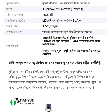
কন্ট্রোলমোড
দূরবর্তী পর্যবেক্ষণ এবং স্বায়ত্তশাসিত অপারেশন
মাত্রা
1124*428*1062mm (L*W*H)
রেট লোড ক্ষমতা
300 কেজি
নেভিগেশন সিস্টেম
LiDAR এবং ভিশন-ভিত্তিক SLAM
সর্বোচ্চ গতি
1.5 মি/সেকেন্ড
সেফটি টাচ এজ
সামনের বাম্পার নিরাপত্তা বিরোধী সংঘর্ষের প্রান্ত
,
300 মিমি উত্তোলন উচ্চতা বুদ্ধিমান মানবহীন ফর্কলিফ্ট
LiDAR এবং দৃষ্টি-ভিত্তিক SLAM নেভিগেশন হেভি ডিউটি ​​
ফর্কলিফ্ট ট্রাক
লক্ষণীয় করা:
,
সামনের বাম্পার সুরক্ষা অ্যান্টি-কলিশন এজ অটোমেটেড গাইডেড
ফোর্কলিফ্ট
ভারী-শুল্ক গুদাম অ্যাপ্লিকেশনের জন্য বুদ্ধিমান মানববিহীন ফর্কলিফ্ট
বুদ্ধিমান মানববিহীন ফর্কলিফ্ট হল একটি অত্যাধুনিক উপাদান হ্যান্ডলিং সমাধান যা
চাহিদাযুক্ত শিল্প পরিবেশের জন্য তৈরি করা হয়েছে। শক্তিশালী নির্মাণ এবং উন্নত
স্বায়ত্তশাসিত প্রযুক্তির সমন্বয়ে, এই ভারী-শুল্ক ফর্কলিফ্ট গুদাম, উৎপাদন প্ল্যান্ট এবং
বিতরণ কেন্দ্রগুলিতে ব্যতিক্রমী কর্মক্ষমতা, নিরাপত্তা এবং দক্ষতা সরবরাহ করে।