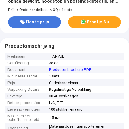
ophaalgewicht, noodstop en botsingsdetectie, en
WiFi / 5G-communicatie
Prijs：Onderhandelbaar
MOQ：1 sets
Beste prijs
Praatje Nu
Productomschrijving
Merknaam
TIANYUE
Certificering
3c.ce
Document
Productenbrochure PDF
Min. bestelaantal
1 sets
Prijs
Onderhandelbaar
Verpakking Details
Regelmatige Verpakking
Levertijd
30-40 werkdagen
Betalingscondities
L/C, T/T
Levering vermogen
100 stukken/maand
Maximum het
1.5m/s
opheffen snelheid
Materiaaldozen transporteren en
Toepassing