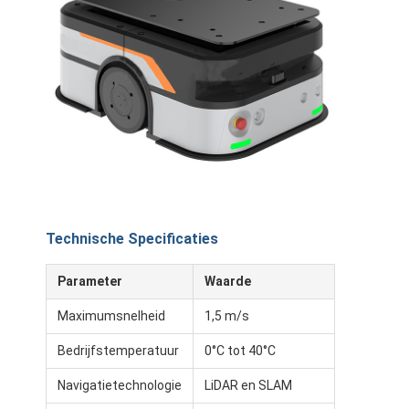
Over ons
Fabrieksreis
Kwaliteitscontrole
Contacteer ons
nieuws
Alle Gevallen
Technische Specificaties
Blog
Parameter
Waarde
Praatje Nu
Maximumsnelheid
1,5 m/s
Bedrijfstemperatuur
0°C tot 40°C
Automatisch geleide AGV-voertuig
Navigatietechnologie
LiDAR en SLAM