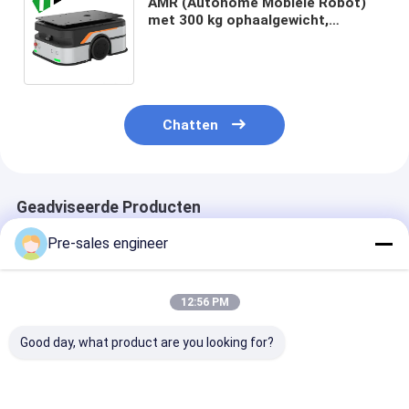
AMR (Autonome Mobiele Robot)
met 300 kg ophaalgewicht,
noodstop en botsingsdetectie, en
WiFi / 5G-communicatie
Chatten
Geadviseerde Producten
Pre-sales engineer
12:56 PM
Good day, what product are you looking for?
Steel Frame AMR
Laad 1T
SMT-type AGV
Autonomous Mobile
gecombineerde
een laadvermo