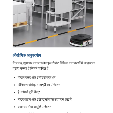
बुद्धिमान मानव रहित फोर्कलिफ्ट
एएमआर स्वायत्त मोबाइल रोबोट
त्रि-आयामी भंडारण शटल
यूजीवी वायर-नियंत्रित चार पहिया बाहरी चेसिस
एजीवी समर्थन चार्जिंग उपकरण
औद्योगिक अनुप्रयोग
एजीवी मैकेनम व्हील ड्राइव के घटक
तियानयु एएमआर स्वायत्त मोबाइल रोबोट विभिन्न वातावरणों में उत्कृष्टता
प्राप्त करता है जिनमें शामिल हैंः
एजीवी स्टीयरिंग व्हील असेंबली ड्राइव
गोदाम रसद और इन्वेंट्री प्रबंधन
भंडारण एजीवी लिफ्टिंग मैकेनिज्म असेंबली
विनिर्माण संयंत्र सामग्री का परिवहन
इलेक्ट्रिक पैलेट टेलीस्कोपिक फोर्क
ई-कॉमर्स पूर्ति केंद्र
मोटर वाहन और इलेक्ट्रॉनिक्स उत्पादन लाइनें
स्वचालित गैर मानक उपकरण
स्वास्थ्य सेवा आपूर्ति परिवहन