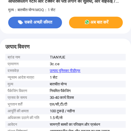
आपातकालीन स्टॉप और टक्कर का पता लगाने की सुविधा, और वाईफाई /
5जी संचार शामिल है
मूल्य：बातचीत योग्य
MOQ：1 सेट
सबसे अच्छी कीमत
अब बात करें
उत्पाद विवरण
ब्रांड नाम
TIANYUE
प्रमाणन
3c.ce
दस्तावेज़
उत्पाद पुस्तिका पीडीएफ
न्यूनतम आदेश मात्रा
1 सेट
मूल्य
बातचीत योग्य
पैकेजिंग विवरण
नियमित पैकेजिंग
प्रसव के समय
30-40 कार्य दिवस
भुगतान शर्तें
एल/सी,टी/टी
आपूर्ति की क्षमता
100 टुकड़े / महीना
अधिकतम उठाने की गति
1.5 मी/से
आवेदन
सामग्री बक्सों का परिवहन और प्रबंधन