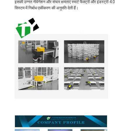
वाणिज्यिक रोबोट
इसकी उन्नत नेविगेशन और संचार क्षमताएं स्मार्ट फैक्ट्री और इंडस्ट्री 4.0
सिस्टम में निर्बाध एकीकरण की अनुमति देती हैं।