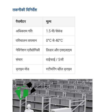
हमारे बारे में
तकनीकी विनिर्देश
फैक्टरी यात्रा
पैरामीटर
मूल्य
गुणवत्ता नियंत्रण
अधिकतम गति
1.5 मी/सेकंड
हमसे संपर्क करें
परिचालन तापमान
0°C से 40°C
समाचार
नेविगेशन प्रौद्योगिकी
लिडार और एसएलएएम
संचार
वाईफाई / 5जी
सभी मामलों
ड्राइव मोड
स्टीयरिंग व्हील ड्राइव
ब्लॉग
अब बात करें
एजीवी स्वचालित निर्देशित वाहन