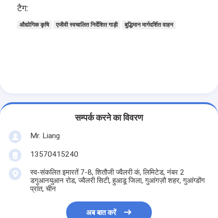
टैग:
औद्योगिक कृषि
एजीवी स्वचालित निर्देशित गाड़ी
बुद्धिमान मार्गदर्शित वाहन
सम्पर्क करने का विवरण
Mr. Liang
13570415240
स्व-संकलित इमारतें 7-8, शितौजी ज्वैलरी कं, लिमिटेड, नंबर 2
डगुआनयुआन रोड, ज्वैलरी सिटी, हुआडू जिला, गुआंगज़ौ शहर, गुआंग्डोंग
प्रांत, चीन
अब बात करें