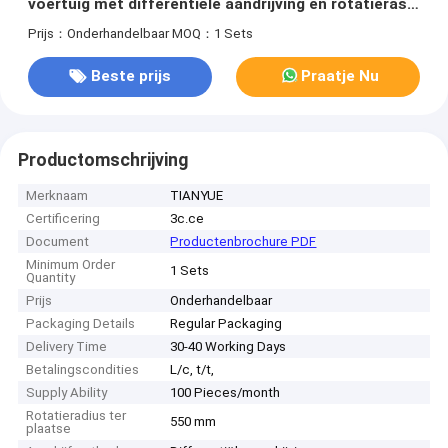
voertuig met differentiële aandrijving en rotatieras
van 550 mm voor industrieel vervoer
Prijs：Onderhandelbaar
MOQ：1 Sets
Beste prijs
Praatje Nu
Productomschrijving
Merknaam
TIANYUE
Certificering
3c.ce
Document
Productenbrochure PDF
Minimum Order
1 Sets
Quantity
Prijs
Onderhandelbaar
Packaging Details
Regular Packaging
Delivery Time
30-40 Working Days
Betalingscondities
L/c, t/t,
Supply Ability
100 Pieces/month
Rotatieradius ter
550 mm
plaatse