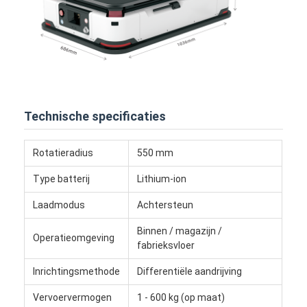
Over ons
Fabrieksreis
Kwaliteitscontrole
Contacteer ons
Technische specificaties
nieuws
Rotatieradius
550 mm
Alle Gevallen
Type batterij
Lithium-ion
blog
Laadmodus
Achtersteun
Praatje Nu
Binnen / magazijn /
Operatieomgeving
fabrieksvloer
Inrichtingsmethode
Differentiële aandrijving
Automatisch geleide AGV-voertuig
Vervoervermogen
1 - 600 kg (op maat)