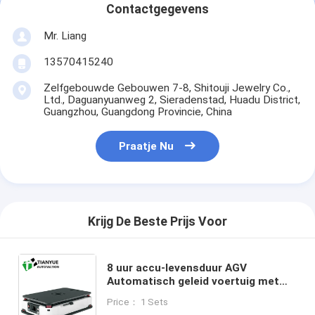
Contactgegevens
Mr. Liang
13570415240
Zelfgebouwde Gebouwen 7-8, Shitouji Jewelry Co.,
Ltd., Daguanyuanweg 2, Sieradenstad, Huadu District,
Guangzhou, Guangdong Provincie, China
Praatje Nu
Krijg De Beste Prijs Voor
8 uur accu-levensduur AGV
Automatisch geleid voertuig met
differentiële aandrijving en
Price： 1 Sets
rotatieras van 550 mm voor