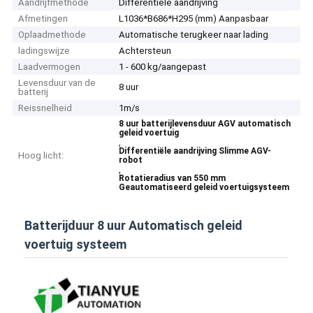
Aandrijfmethode
Differentiële aandrijving
Afmetingen
L1036*B686*H295 (mm) Aanpasbaar
Oplaadmethode
Automatische terugkeer naar lading
ladingswijze
Achtersteun
Laadvermogen
1 - 600 kg/aangepast
Levensduur van de
8 uur
batterij
Reissnelheid
1m/s
8 uur batterijlevensduur AGV automatisch
geleid voertuig
,
Differentiële aandrijving Slimme AGV-
Hoog licht:
robot
,
Rotatieradius van 550 mm
Geautomatiseerd geleid voertuigsysteem
Batterijduur 8 uur Automatisch geleid
voertuig systeem