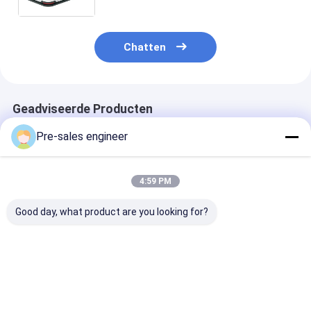
industrieel vervoer
Chatten
Geadviseerde Producten
Pre-sales engineer
4:59 PM
Good day, what product are you looking for?
Steel Frame AMR
Laad 1T
SMT-type AGV
Autonomous Mobile
gecombineerde
een laadvermo
Robot met 0°C tot
single lift rugzak
van 50 kg
40°C
Industrial AGV
Mechanische w
werktemperatuur en
trolley aanpassing
aandrijving en
Beste prijs
Beste prijs
Beste pri
WiFi / 5G
lasergeleiding
communicatie
PCB-