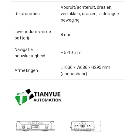
Intelligente onbemande vorkheftruck
Vooruit/achteruit, draaien,
Reisfuncties
vertakken, draaien, zijdelingse
Autonome AMR mobiele robot
beweging
Drie-dimensionale opslagshuttle
Levensduur van de
8 uur
batterij
UGV-draadgestuurd vierwielig buitenchassis
Navigatie
± 5-10 mm
nauwkeurigheid
AGV-ondersteunende laadapparatuur
L1036 x W686 x H295 mm
Afmetingen
AGV-componenten met mechanische wiel aandrijving
(aanpasbaar)
Vervaardiging van AGV-stuurwiel
Verpakking AGV Lifting Mechanism Assembly
Elektrische pallet-telescopische vork
Geautomatiseerde niet-standaardapparatuur