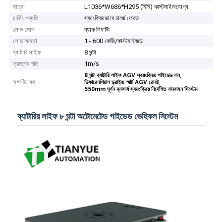
মাত্রা
L1036*W686*H295 (মিমি) কাস্টমাইজযোগ্য
চার্জিং পদ্ধতি
স্বয়ংক্রিয়ভাবে চার্জে ফেরত
লোড মোড
ব্যাক লিফটিং
লোড ক্ষমতা
1 - 600 কেজি/কাস্টমাইজড
ব্যাটারি লাইফ
8 ঘন্টা
ভ্রমণের গতি
1m/s
,
8 ঘন্টা ব্যাটারি লাইফ AGV স্বয়ংক্রিয় গাইডেড যান
লক্ষণীয় করা:
,
ডিফারেনশিয়াল ড্রাইভ স্মার্ট AGV রোবট
550mm ঘূর্ণন ব্যাসার্ধ স্বয়ংক্রিয় নির্দেশিত যানবাহন সিস্টেম
ব্যাটারির লাইফ ৮ ঘন্টা অটোমেটেড গাইডেড ভেহিকল সিস্টেম