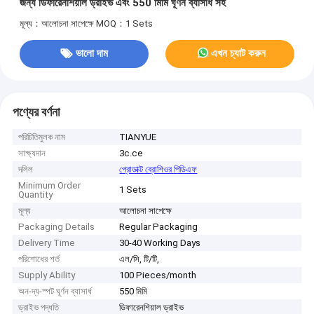
জন্য ডিফারেনশিয়াল ড্রাইভ এবং 550 মিমি ঘূর্ণন ব্যাসার্ধ সহ
মূল্য：আলোচনা সাপেক্ষে
MOQ：1 Sets
ভালো দাম
এখন চ্যাট করুন
পণ্যের বর্ণনা
পরিচিতিমুলক নাম
TIANYUE
সাক্ষ্যদান
3c.ce
দলিল
প্রোডাক্ট ব্রোশিওর পিডিএফ
Minimum Order
1 Sets
Quantity
মূল্য
আলোচনা সাপেক্ষে
Packaging Details
Regular Packaging
Delivery Time
30-40 Working Days
পরিশোধের শর্ত
এল/সি, টি/টি,
Supply Ability
100 Pieces/month
অন-দ্য-স্পট ঘূর্ণন ব্যাসার্ধ
550 মিমি
ড্রাইভ পদ্ধতি
ডিফারেনশিয়াল ড্রাইভ