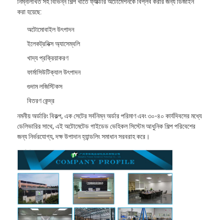
নিম্নলিখিত সহ বিভিন্ন শিল্প খাতে ফ্যাক্টরি অটোমেশনকে বিপ্লব করার জন্য ডিজাইন
বাণিজ্যিক রোবট
করা হয়েছে:
অটোমোবাইল উৎপাদন
ইলেকট্রনিক্স অ্যাসেম্বলি
খাদ্য প্রক্রিয়াকরণ
ফার্মাসিউটিক্যাল উৎপাদন
গুদাম লজিস্টিকস
বিতরণ কেন্দ্র
নমনীয় অর্ডারিং বিকল্প, এক সেটের সর্বনিম্ন অর্ডার পরিমাণ এবং ৩০-৪০ কার্যদিবসের মধ্যে
ডেলিভারির সাথে, এই অটোমেটেড গাইডেড ভেহিকল সিস্টেম আধুনিক শিল্প পরিবেশের
জন্য নির্ভরযোগ্য, দক্ষ উপাদান হ্যান্ডলিং সমাধান সরবরাহ করে।