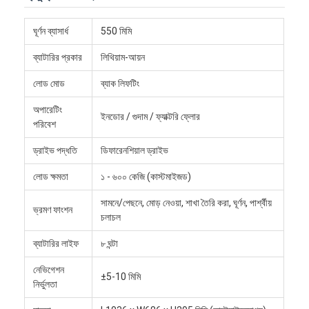
আমাদের সম্পর্কে
ঘূর্ণন ব্যাসার্ধ
550 মিমি
কারখানা ভ্রমণ
ব্যাটারির প্রকার
লিথিয়াম-আয়ন
মান নিয়ন্ত্রণ
লোড মোড
ব্যাক লিফটিং
আমাদের সাথে যোগাযোগ করুন
অপারেটিং
ইনডোর / গুদাম / ফ্যাক্টরি ফ্লোর
পরিবেশ
খবর
ড্রাইভ পদ্ধতি
ডিফারেনশিয়াল ড্রাইভ
সব ক্ষেত্রেই
লোড ক্ষমতা
১ - ৬০০ কেজি (কাস্টমাইজড)
ব্লগ
সামনে/পেছনে, মোড় নেওয়া, শাখা তৈরি করা, ঘূর্ণন, পার্শ্বীয়
ভ্রমণ ফাংশন
চলাচল
এখন চ্যাট করুন
ব্যাটারির লাইফ
৮ ঘন্টা
নেভিগেশন
±5-10 মিমি
নির্ভুলতা
এজিভি স্বয়ংক্রিয়ভাবে পরিচালিত যানবাহন