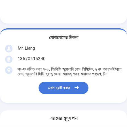
যোগাযোগের ঠিকানা
Mr. Liang
13570415240
স্ব-সংকলিত ভবন ৭-৮, শিটৌজি জুয়েলারি কোং লিমিটেড, ২ নং দাগুয়ানইউয়ান
রোড, জুয়েলারি সিটি, হুয়াডু জেলা, গুয়াংজু শহর, গুয়াংডং প্রদেশ, চীন
এখন চ্যাট করুন
এর সেরা মূল্য পান