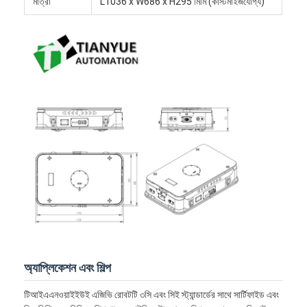
মাত্রা
L1036 x W686 x H295 মিমি (কাস্টমাইজযোগ্য)
স্মার্ট ড্রোন ফোর্কলিফ্ট
এএমআর অটোমোবাইল রোবট
ত্রি-মাত্রিক গুদাম শটল
ইউজিভি ওয়্যার-নিয়ন্ত্রিত চার চাকা বহিরঙ্গন চ্যাসি
এজিভি সমর্থনকারী চার্জিং সরঞ্জাম
AGV মেকানাম হুইল ড্রাইভ উপাদান
এজিভি স্টিয়ারিং হুইল সমাবেশ ড্রাইভ
স্টোরেজিং এজিভি লিফটিং মেকানিজম সমাবেশ
বৈদ্যুতিক প্যালেট টেলিস্কোপিক ফর্ক
অ্যাপ্লিকেশন এবং শিল্প
অটোমেটেড নন-স্ট্যান্ডার্ড সরঞ্জাম
টিআইএএনওয়াইইউই এজিভি রোবটটি ৩সি এবং সিই স্ট্যান্ডার্ডের সাথে সার্টিফাইড এবং