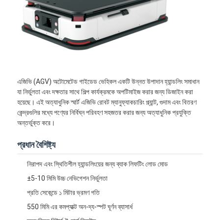
এজিভি (AGV) অটোমেটেড গাইডেড ভেহিকল একটি উন্নত উপাদান হ্যান্ডলিং সমাধান
যা নির্ভুলতা এবং দক্ষতার সাথে শিল্প কার্যক্রমকে অপটিমাইজ করার জন্য ডিজাইন করা
হয়েছে। এই অত্যাধুনিক স্মার্ট এজিভি রোবট ম্যানুফ্যাকচারিং প্ল্যান্ট, গুদাম এবং বিতরণ
কেন্দ্রগুলির মধ্যে পণ্যের নির্বিঘ্ন পরিবহণ সহজতর করার জন্য অত্যাধুনিক প্রযুক্তি
অন্তর্ভুক্ত করে।
প্রধান বৈশিষ্ট্য
নিরাপদ এবং স্থিতিশীল হ্যান্ডলিংয়ের জন্য ব্যাক লিফটিং লোড মোড
±5-10 মিমি উচ্চ নেভিগেশন নির্ভুলতা
প্রতি সেকেন্ডে ১ মিটার ভ্রমণ গতি
550 মিমি এর কমপ্যাক্ট অন-দ্য-স্পট ঘূর্ণন ব্যাসার্ধ