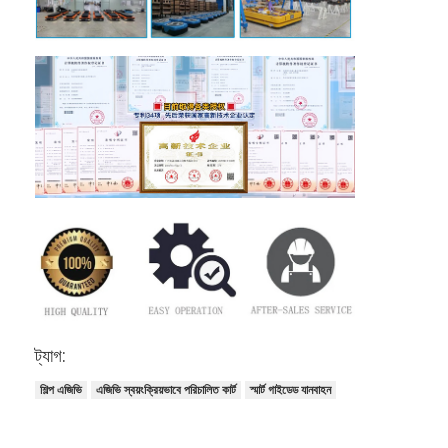
ট্যাগ:
শিল্প এজিভি
এজিভি স্বয়ংক্রিয়ভাবে পরিচালিত কার্ট
স্মার্ট গাইডেড যানবাহন