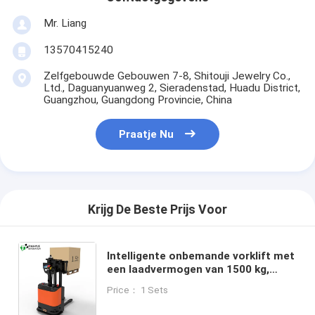
Mr. Liang
13570415240
Zelfgebouwde Gebouwen 7-8, Shitouji Jewelry Co.,
Ltd., Daguanyuanweg 2, Sieradenstad, Huadu District,
Guangzhou, Guangdong Provincie, China
Praatje Nu
Krijg De Beste Prijs Voor
Intelligente onbemande vorklift met
een laadvermogen van 1500 kg,
differentiële aandrijving en een
Price： 1 Sets
lithium-ijzerfosfaatbatterij voor het
verwerken van zwaar materiaal