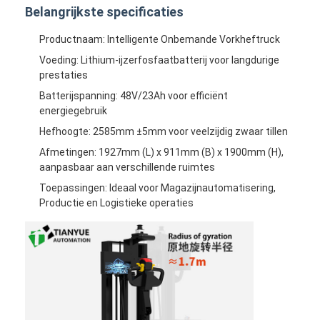
Belangrijkste specificaties
Over ons
Productnaam: Intelligente Onbemande Vorkheftruck
Fabrieksreis
Voeding: Lithium-ijzerfosfaatbatterij voor langdurige
prestaties
Kwaliteitscontrole
Batterijspanning: 48V/23Ah voor efficiënt
Contacteer ons
energiegebruik
Hefhoogte: 2585mm ±5mm voor veelzijdig zwaar tillen
nieuws
Afmetingen: 1927mm (L) x 911mm (B) x 1900mm (H),
aanpasbaar aan verschillende ruimtes
Alle Gevallen
Toepassingen: Ideaal voor Magazijnautomatisering,
blog
Productie en Logistieke operaties
Praatje Nu
Automatisch geleide AGV-voertuig