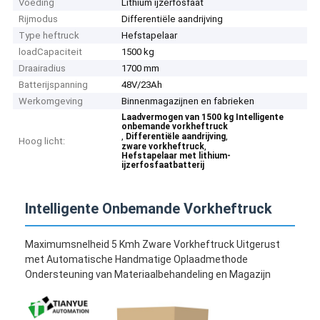
Voeding
Lithium ijzerfosfaat
Rijmodus
Differentiële aandrijving
Type heftruck
Hefstapelaar
loadCapaciteit
1500 kg
Draairadius
1700 mm
Batterijspanning
48V/23Ah
Werkomgeving
Binnenmagazijnen en fabrieken
Laadvermogen van 1500 kg Intelligente
onbemande vorkheftruck
,
,
Differentiële aandrijving
Hoog licht:
,
zware vorkheftruck
Hefstapelaar met lithium-
ijzerfosfaatbatterij
Intelligente Onbemande Vorkheftruck
Maximumsnelheid 5 Kmh Zware Vorkheftruck Uitgerust
met Automatische Handmatige Oplaadmethode
Ondersteuning van Materiaalbehandeling en Magazijn