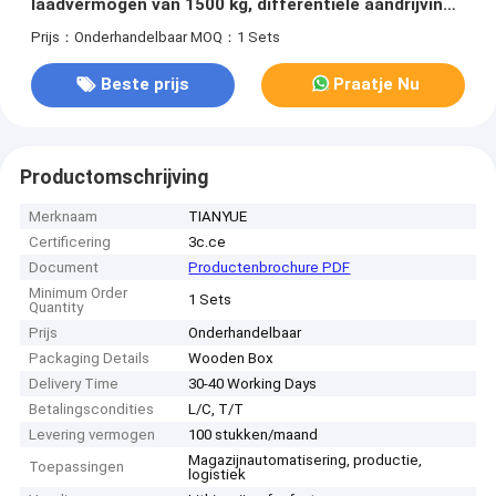
laadvermogen van 1500 kg, differentiële aandrijving
en een lithium-ijzerfosfaatbatterij voor het
Prijs：Onderhandelbaar
MOQ：1 Sets
verwerken van zwaar materiaal
Beste prijs
Praatje Nu
Productomschrijving
Merknaam
TIANYUE
Certificering
3c.ce
Document
Productenbrochure PDF
Minimum Order
1 Sets
Quantity
Prijs
Onderhandelbaar
Packaging Details
Wooden Box
Delivery Time
30-40 Working Days
Betalingscondities
L/C, T/T
Levering vermogen
100 stukken/maand
Magazijnautomatisering, productie,
Toepassingen
logistiek