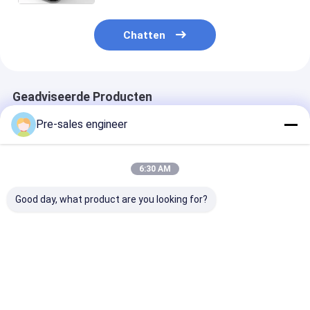
Chatten
Geadviseerde Producten
Pre-sales engineer
6:30 AM
Good day, what product are you looking for?
350 kg
Intelligente
Intelligente
lichaamsgewicht
onbemande
onbemande
zware vorkheftruck
vorkheftruck met
vorkheftruck 
met 8 uur continue
een laadvermogen
nauwkeurige
werking en 1500 kg
van 800 kg, een duur
positionering 
Beste prijs
Beste prijs
Beste pri
nominale belasting
van 8 uur en een
mm/±1° en
stopprecisie van ±5
klimvermogen 
mm voor het
volledige belas