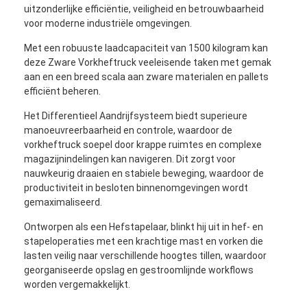
uitzonderlijke efficiëntie, veiligheid en betrouwbaarheid
voor moderne industriële omgevingen.
Met een robuuste laadcapaciteit van 1500 kilogram kan
deze Zware Vorkheftruck veeleisende taken met gemak
aan en een breed scala aan zware materialen en pallets
efficiënt beheren.
Het Differentieel Aandrijfsysteem biedt superieure
manoeuvreerbaarheid en controle, waardoor de
vorkheftruck soepel door krappe ruimtes en complexe
magazijnindelingen kan navigeren. Dit zorgt voor
nauwkeurig draaien en stabiele beweging, waardoor de
productiviteit in besloten binnenomgevingen wordt
gemaximaliseerd.
Ontworpen als een Hefstapelaar, blinkt hij uit in hef- en
Thuis
stapeloperaties met een krachtige mast en vorken die
lasten veilig naar verschillende hoogtes tillen, waardoor
Producten
georganiseerde opslag en gestroomlijnde workflows
worden vergemakkelijkt.
Videos