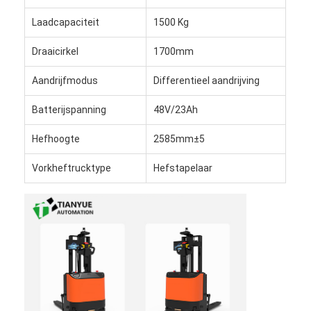
Commerciële robot
Laadcapaciteit
1500 Kg
Draaicirkel
1700mm
Aandrijfmodus
Differentieel aandrijving
Batterijspanning
48V/23Ah
Hefhoogte
2585mm±5
Vorkheftrucktype
Hefstapelaar