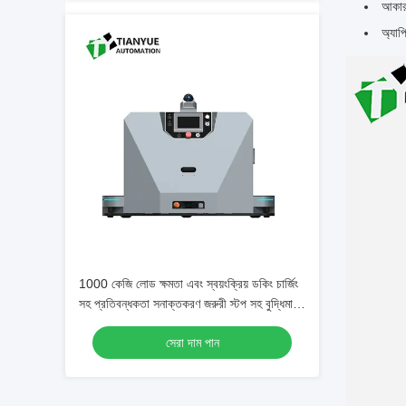
আকার:
অ্যাপ
1000 কেজি লোড ক্ষমতা এবং স্বয়ংক্রিয় ডকিং চার্জিং
সহ প্রতিবন্ধকতা সনাক্তকরণ জরুরী স্টপ সহ বুদ্ধিমান
ড্রোন ফর্কলিফ্ট
সেরা দাম পান