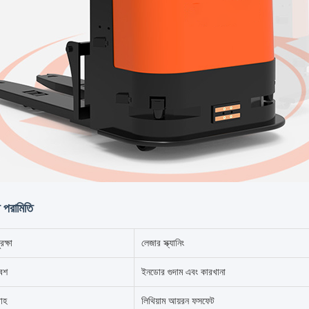
 পরামিতি
রক্ষা
লেজার স্ক্যানিং
েশ
ইনডোর গুদাম এবং কারখানা
রাহ
লিথিয়াম আয়রন ফসফেট