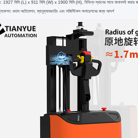
 1927 মিমি (L) x 911 মিমি (W) x 1900 মিমি (H), বিভিন্ন স্থানের সাথে মানানসই করার জন
্লিকেশন: গুদাম অটোমেশন, ম্যানুফ্যাকচারিং এবং লজিস্টিকস অপারেশনের জন্য আদর্শ