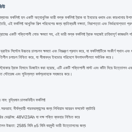
ভিউ
আনম্যানড ফর্কলিফ্ট হল একটি অত্যাধুনিক ভারী শুল্ক ফর্কলিফ্ট ট্রাক যা ইনডোর গুদাম এবং কারখানায় 
ে তৈরি, এই ফর্কলিফ্ট আধুনিক শিল্প পরিবেশের জন্য ব্যতিক্রমী দক্ষতা, নিরাপত্তা এবং নির্ভরযোগ্যতা প
মের একটি শক্তিশালী লোড ক্ষমতা সহ, এই ভারী শুল্ক ফর্কলিফ্ট ট্রাক সহজেই চাহিদাপূর্ণ কাজগুলি প
ড্রাইভ সিস্টেম উচ্চতর চালচলন ক্ষমতা এবং নিয়ন্ত্রণ প্রদান করে, যা ফর্কলিফ্টটিকে সংকীর্ণ স্থান এ
িতিশীল চলাচল নিশ্চিত করে, যা সীমাবদ্ধ ইনডোর পরিবেশে উৎপাদনশীলতা সর্বাধিক করে।
্ট্যাকার ট্রাক হিসাবে ডিজাইন করা হয়েছে, এটি একটি শক্তিশালী মাস্ট এবং কাঁটা দিয়ে উত্তোলন এবং
িত স্টোরেজ এবং সুবিন্যস্ত কর্মপ্রবাহকে সহজতর করে।
 নাম: বুদ্ধিমান চালকবিহীন ফর্কলিফ্ট
ৎ সরবরাহ: দীর্ঘস্থায়ী পারফরম্যান্সের জন্য লিথিয়াম আয়রন ফসফেট ব্যাটারি
ারির ভোল্টেজ: 48V/23Ah যা দক্ষ শক্তি ব্যবহার নিশ্চিত করে
লন উচ্চতা: 2585 মিমি ±5 মিমি বহুমুখী ভারী উত্তোলনের জন্য