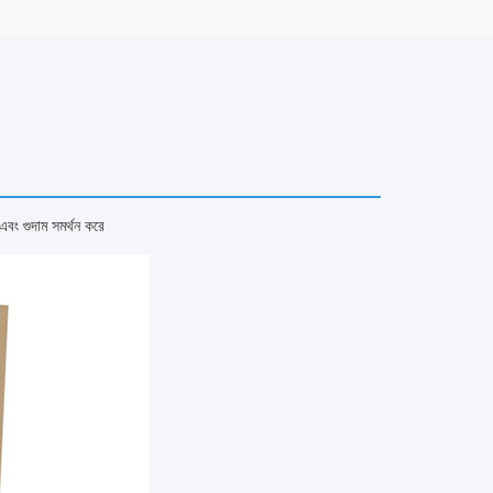
ং এবং গুদাম সমর্থন করে