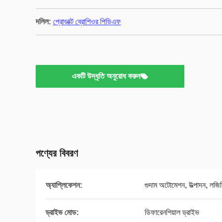
দলিল:
প্রোডাক্ট ব্রোশিওর পিডিএফ
একটি উদ্ধৃতি অনুরোধ করুন
পণ্যের বিবরণ
অ্যাপ্লিকেশন:
গুদাম অটোমেশন, উত্পাদন, লজিস
ড্রাইভ মোড:
ডিফারেনশিয়াল ড্রাইভ