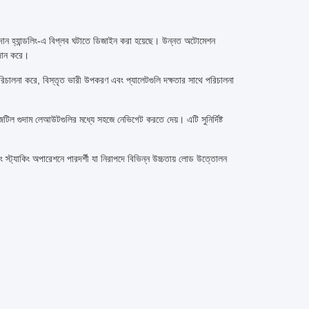
উপাদান হ্যান্ডলিং-এ বিপ্লব ঘটাতে ডিজাইন করা হয়েছে। উন্নত অটোমেশন
্রদান করে।
রিচালনা করে, বিস্তৃত ভারী উপকরণ এবং প্যালেটগুলি দক্ষতার সাথে পরিচালনা
বং জটিল গুদাম লেআউটগুলির মধ্যে সহজে নেভিগেট করতে দেয়। এটি সুনির্দিষ্ট
 স্ট্যাকিং অপারেশনে পারদর্শী যা নিরাপদে বিভিন্ন উচ্চতায় লোড উত্তোলন