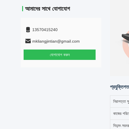
আমাদের সাথে যোগাযোগ
13570415240
mkliangjintian@gmail.com
যোগাযোগ করুন
প্রযুক্তিগত
নিরাপত্তা সু
কাজের পরিব
বিদ্যুৎ সরব