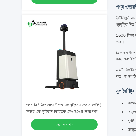
পণ্য ওভার
ইন্টেলিজেন্ট 
প্রযুক্তি দিয়
1500 কিলোগ্রা
করে।
ডিফারেনশিয়াল 
মোড় এবং স্থ
একটি লিফটিং স
করে, যা সংগঠ
মূল বৈশিষ্ট্য
পণ্যের
৩০০ মিমি উত্তোলন উচ্চতা সহ বুদ্ধিমান ড্রোন ফর্কলিফ্ট
লিডার এবং দৃষ্টিভঙ্গি-ভিত্তিক এসএলএএম নেভিগেশন
বিদ্যু
এবং ফ্রন্ট বাম্পার সুরক্ষা অ্যান্টি-কোলিশন এজ
ব্যাট
সেরা দাম পান
উত্তো