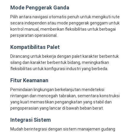
Tentang kita
Mode Penggerak Ganda
Pilih antara navigasi otomatis penuh untuk mengikuti rute
Wisata pabrik
secara independen atau mode penggerak genggam untuk
kontrol manual, memberikan fleksibilitas untuk berbagai
Kontrol kualitas
persyaratan operasional.
Hubungi kami
Kompatibilitas Palet
Dirancang untuk bekerja dengan palet karakter berbentuk
Berita
silang dan karakter berbentuk bidang, meningkatkan
fleksibilitas untuk konfigurasi industri yang berbeda.
Semua Kasus
Fitur Keamanan
blog
Pemindaian lingkungan berkelanjutan mendeteksi
rintangan dan mencegah tabrakan, sementara konstruksi
bicara sekarang
yang kuat memastikan pengangkatan yang stabil dan
pengoperasian yang lancar di bawah beban berat.
Integrasi Sistem
Kendaraan AGV yang dipandu secara otomatis
Mudah berintegrasi dengan sistem manajemen gudang