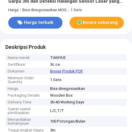
Garpu 3m dan Deteksi Halangan Sensor Laser yang
Menampilkan Navigasi SLAM Berbasis LiDAR dan Visi
Harga：Bisa dinegosiasikan
MOQ：1 Sets
Harga terbaik
bicara sekarang
Deskripsi Produk
Nama merek
TIANYUE
Sertifikasi
3c.ce
Dokumen
Brosur Produk PDF
Minimum Order
1 Sets
Quantity
Harga
Bisa dinegosiasikan
Packaging Details
Wooden Box
Delivery Time
30-40 Working Days
Syarat-syarat
L/C,T/T
pembayaran
Menyediakan
100 Potongan/Bulan
kemampuan
Tinggi Angkat Garpu
3m