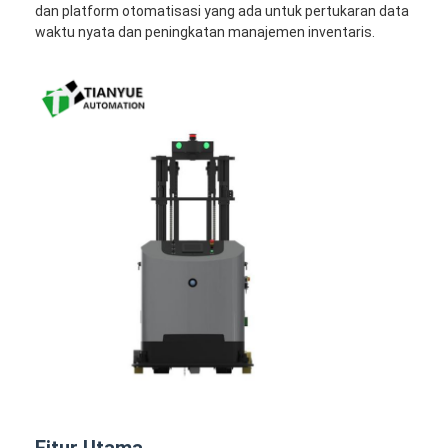
dan platform otomatisasi yang ada untuk pertukaran data
Forklift Tanpa Pengendara yang Cerdas
waktu nyata dan peningkatan manajemen inventaris.
Robot Seluler Otonom AMR
Shuttle Pergudangan Tiga Dimensi
UGV kabel-dikendalikan empat roda luar sasis
Peralatan Pengisian Dukungan AGV
Komponen Penggerak Roda Mekanum AGV
Penggerak roda kemudi AGV
Pemasangan Mesin Angkat AGV
Pelita Teleskop Palet Listrik
Peralatan non-standar otomatis
Fitur Utama