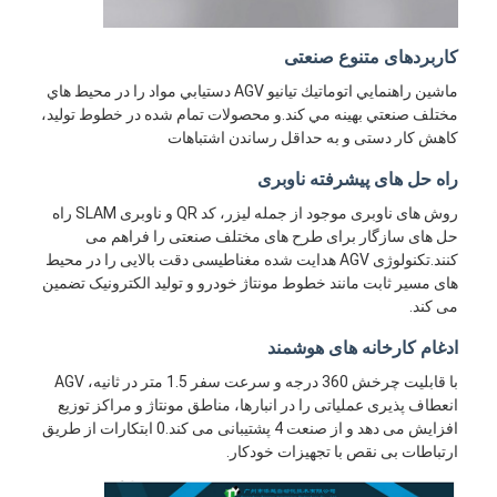
کاربردهای متنوع صنعتی
ماشين راهنمايي اتوماتيك تيانيو AGV دستيابي مواد را در محیط هاي
مختلف صنعتي بهینه مي کند.و محصولات تمام شده در خطوط تولید،
کاهش کار دستی و به حداقل رساندن اشتباهات
راه حل های پیشرفته ناوبری
روش های ناوبری موجود از جمله لیزر، کد QR و ناوبری SLAM راه
حل های سازگار برای طرح های مختلف صنعتی را فراهم می
کنند.تکنولوژی AGV هدایت شده مغناطیسی دقت بالایی را در محیط
های مسیر ثابت مانند خطوط مونتاژ خودرو و تولید الکترونیک تضمین
می کند.
ادغام کارخانه های هوشمند
با قابلیت چرخش 360 درجه و سرعت سفر 1.5 متر در ثانیه، AGV
انعطاف پذیری عملیاتی را در انبارها، مناطق مونتاژ و مراکز توزیع
افزایش می دهد و از صنعت 4 پشتیبانی می کند.0 ابتکارات از طریق
ارتباطات بی نقص با تجهیزات خودکار.