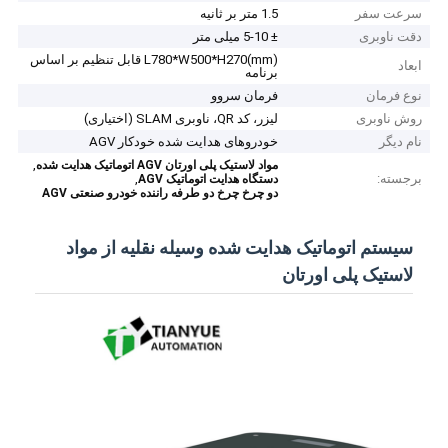
سرعت سفر
1.5 متر بر ثانیه
دقت ناوبری
± 5-10 میلی متر
L780*W500*H270(mm) قابل تنظیم بر اساس
ابعاد
برنامه
نوع فرمان
فرمان سروو
روش ناوبری
لیزر، کد QR، ناوبری SLAM (اختیاری)
نام دیگر
خودروهای هدایت شده خودکار AGV
,
مواد لاستیک پلی اورتان AGV اتوماتیک هدایت شده
برجسته:
,
دستگاه هدایت اتوماتیک AGV
دو چرخ چرخ دو طرفه راننده خودرو صنعتی AGV
سیستم اتوماتیک هدایت شده وسیله نقلیه از مواد
لاستیک پلی اورتان