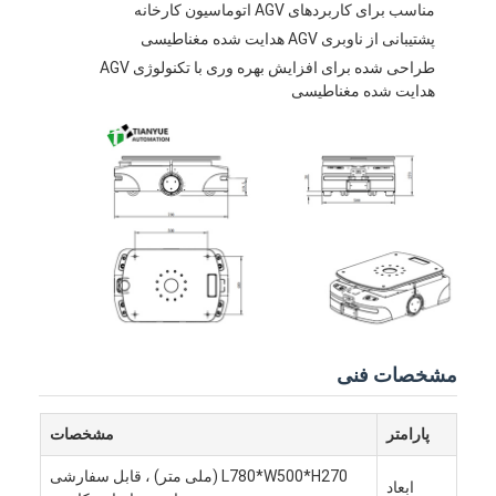
مناسب برای کاربردهای AGV اتوماسیون کارخانه
فولکلور هوشمند بدون سرنشین
پشتیبانی از ناوبری AGV هدایت شده مغناطیسی
ربات موبایل مستقل AMR
طراحی شده برای افزایش بهره وری با تکنولوژی AGV
هدایت شده مغناطیسی
شاتل انبار سه بعدی
شاسی بیرونی چهار چرخ UGV با کنترل سیم
تجهیزات شارژ کننده پشتیبان AGV
اجزای چرخ محرک مکانیک AGV
درایو مونتاژ چرخ فرمان AGV
انبار ساز و ساز مکانیسم بلند کردن AGV
مشخصات فنی
چنگال تلسکوپی پالت الکتریکی
پارامتر
مشخصات
تجهیزات خودکار غیر استاندارد
L780*W500*H270 (ملی متر) ، قابل سفارشی
ابعاد