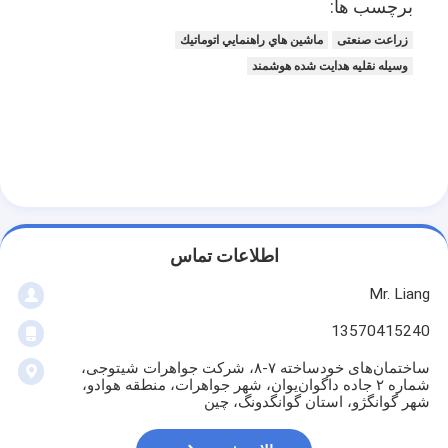
برچسب ها:
زراعت صنعتی
ماشين هاي راهنمايي اتوماتيك
وسیله نقلیه هدایت شده هوشمند
اطلاعات تماس
Mr. Liang
13570415240
ساختمان‌های خودساخته ۷-۸، شرکت جواهرات شیتوجی،
شماره ۲ جاده داگوان‌یوان، شهر جواهرات، منطقه هوادو،
شهر گوانگژو، استان گوانگدونگ، چین