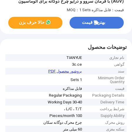
(AGV) با فرمان سروو و درایو چرخ دوگانه برای اتوماسیون
صنعتی
قیمت：قابل مذاکره
MOQ：1 Sets
بهترین قیمت
حالا حرف بزن
توضیحات محصول
نام تجاری
TIANYUE
گواهی
3c.ce
سند
بروشور محصول PDF
Minimum Order
1 Sets
Quantity
قیمت
قابل مذاکره
Regular Packaging
Packaging Details
30-40 Working Days
Delivery Time
شرایط پرداخت
L/C ، T/T ،
100 Pieces/month
Supply Ability
روش محرک
چرخ محرک دوگانه سکان
سکته مغزی
60 میلی متر