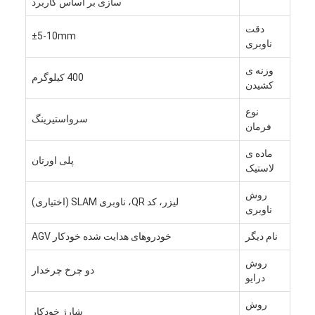
سازی بر اساس کاربرد
ربات تجاری
دقت
±5-10mm
ناوبری
وزنه ی
400 کیلوگرم
کشیدن
نوع
سرواستیرینگ
فرمان
ماده ی
پلی اورتان
لاستیک
روش
لیزر، کد QR، ناوبری SLAM (اختیاری)
ناوبری
نام دیگر
خودروهای هدایت شده خودکار AGV
روش
دو چرخ چرخدار
درایو
روش
شارژ خودکار