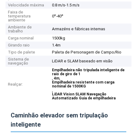
Velocidade máxima
0.8 m/s-1.5 m/s
Faixa de
temperatura
0º-40º
ambiente
Ambiente de
Armazéns e fábricas internas
trabalho
Carga nominal
1500kg
Girando raio
1.4m
Tipo de palete
Paleta de Personagem de Campo/Rio
Sistema de
LiDAR e SLAM baseado em visão
navegação
Empilhadeira não tripulada inteligente de
raio de giro de 1
,
,
4m
Empilhadeira resistente com carga
Realçar:
nominal de 1500KG
,
LiDAR Vision SLAM Navegação
Automatizado Guia de empilhadeira
Caminhão elevador sem tripulação
inteligente