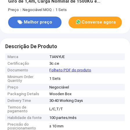
Giro de 1,4m, Carga Nominal de 1500KG e
Navegação SLAM por Visão LiDAR para Manuseio
Preço：Negociável
MOQ：1 Sets
Pesado em Armazéns
Melhor preço
Converse agora
Descrição De Produto
Marca
TIANYUE
Certificação
3c.ce
Documento
Folheto PDF do produto
Minimum Order
1 Sets
Quantity
Preço
Negociável
Packaging Details
Wooden Box
Delivery Time
30-40 Working Days
Termos de
L/C,T/T
pagamento
Habilidade da fonte
100 partes/mês
Precisão do
± 10 mm
posicionamento