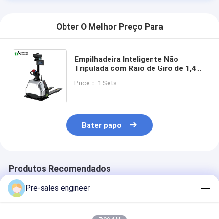
Obter O Melhor Preço Para
Empilhadeira Inteligente Não
Tripulada com Raio de Giro de 1,4m,
Carga Nominal de 1500KG e
Price： 1 Sets
Navegação SLAM por Visão LiDAR
para Manuseio Pesado em
Armazéns
Bater papo
Produtos Recomendados
Pre-sales engineer