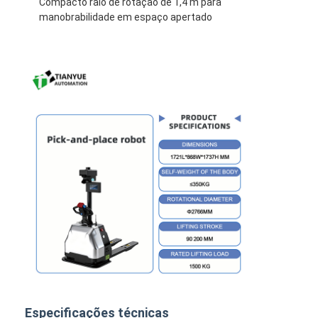
Compacto raio de rotação de 1,4 m para
Elevador elevador sem tripulação inteligente
manobrabilidade em espaço apertado
Robô móvel autônomo AMR
Navio de armazenagem tridimensional
Chassis externo de quatro rodas com controlo por fios de U
Equipamento de carregamento de suporte de veículos a mot
Componentes de tração mecânica das rodas do AGV
Motor de montagem do volante do AGV
Instalação do mecanismo de elevação do AGV
Forquilhas telescópicas para paletes elétricos
Equipamento não-padrão automatizado
Especificações técnicas