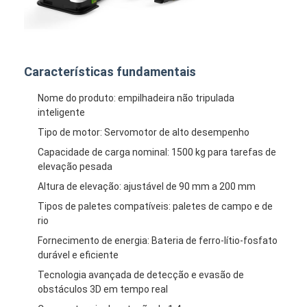
Quem Somos
Fábrica
Características fundamentais
Controle de Qualidade
Nome do produto: empilhadeira não tripulada
Fale Conosco
inteligente
Tipo de motor: Servomotor de alto desempenho
notícias
Capacidade de carga nominal: 1500 kg para tarefas de
Todos os casos
elevação pesada
Altura de elevação: ajustável de 90 mm a 200 mm
blog
Tipos de paletes compatíveis: paletes de campo e de
rio
Converse agora
Fornecimento de energia: Bateria de ferro-lítio-fosfato
durável e eficiente
Tecnologia avançada de detecção e evasão de
Veículo guiado automático AGV
obstáculos 3D em tempo real