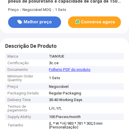
pneus de poliuretano e capacidade de carga de 1500
kg para precisão de estacionamento de ± 10 mm
Preço：Negociável
MOQ：1 Sets
Melhor preço
Converse agora
Descrição De Produto
Marca
TIANYUE
Certificação
3c.ce
Documento
Folheto PDF do produto
Minimum Order
1 Sets
Quantity
Preço
Negociável
Packaging Details
Regular Packaging
Delivery Time
30-40 Working Days
Termos de
L/c, t/t,
pagamento
Supply Ability
100 Pieces/month
(L * W * H) 983 * 781 * 302,5 mm
Tamanho
(Personalização)