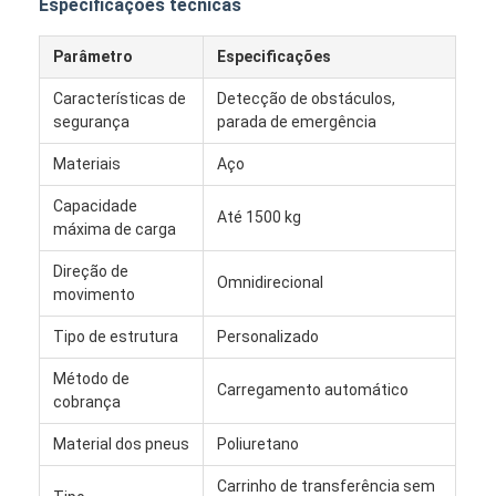
Especificações técnicas
Quem Somos
Parâmetro
Especificações
Fábrica
Características de
Detecção de obstáculos,
Controle de Qualidade
segurança
parada de emergência
Materiais
Aço
Fale Conosco
Capacidade
notícias
Até 1500 kg
máxima de carga
Todos os casos
Direção de
Omnidirecional
movimento
blog
Tipo de estrutura
Personalizado
Converse agora
Método de
Carregamento automático
cobrança
Material dos pneus
Poliuretano
Veículo guiado automático AGV
Carrinho de transferência sem