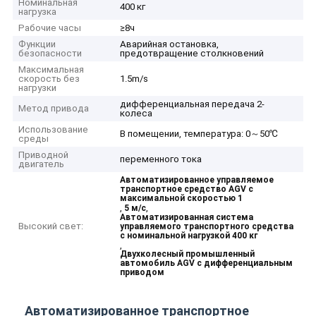
Номинальная
400 кг
нагрузка
Рабочие часы
≥8ч
Функции
Аварийная остановка,
безопасности
предотвращение столкновений
Максимальная
скорость без
1.5m/s
нагрузки
дифференциальная передача 2-
Метод привода
колеса
Использование
В помещении, температура: 0～50℃
среды
Приводной
переменного тока
двигатель
Автоматизированное управляемое
транспортное средство AGV с
максимальной скоростью 1
,
,
5 м/с
Автоматизированная система
Высокий свет:
управляемого транспортного средства
с номинальной нагрузкой 400 кг
,
Двухколесный промышленный
автомобиль AGV с дифференциальным
приводом
Автоматизированное транспортное