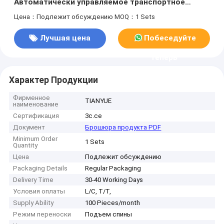
Автоматически управляемое транспортное
средство с номинальной нагрузкой 400 кг и
Цена：Подлежит обсуждению
MOQ：1 Sets
двухколесным дифференциальным приводом
Лучшая цена
Побеседуйте
теперь
Характер Продукции
Фирменное
TIANYUE
наименование
Сертификация
3c.ce
Документ
Брошюра продукта PDF
Minimum Order
1 Sets
Quantity
Цена
Подлежит обсуждению
Packaging Details
Regular Packaging
Delivery Time
30-40 Working Days
Условия оплаты
L/C, T/T,
Supply Ability
100 Pieces/month
Режим переноски
Подъем спины