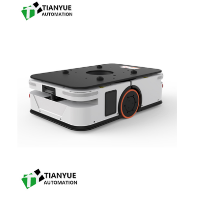
О Компании
Наша фабрика
контроль качества
контактные данные
Новости
Все случаи
Блог
Побеседуйте теперь
Автоматически управляемое транспортное средство