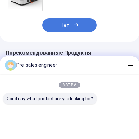
номинальной нагрузкой 400 кг и
двухколесным
дифференциальным приводом
Чат
Порекомендованные Продукты
Pre-sales engineer
8:37 PM
Good day, what product are you looking for?
Автономный
Груз 1Т
SMT AGV с
мобильный робот
комбинированный
грузоподъем
AMR с стальной
одноподъемный
50 кг, привод
рамой с рабочей
рюкзак
колесах Мека
температурой от 0
Промышленный
лазерной
Лучшая цена
Лучшая цена
Лучшая ц
до 40 °C и Wi-Fi /
AGV Trolley
навигацией д