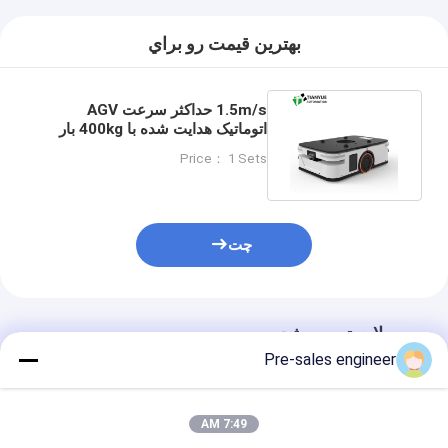
بهترين قيمت رو براي
1.5m/s حداکثر سرعت AGV
اتوماتیک هدایت شده با 400kg بار
نامی و دو چرخ ترانسفر دو چرخ
Price： 1 Sets
چت
محصولات توصیه شده
Pre-sales engineer
7:49 AM