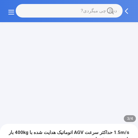
3/4
1.5m/s حداکثر سرعت AGV اتوماتیک هدایت شده با 400kg بار