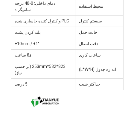
دمای داخلی: 0-40 درجه
فولکلور هوشمند بدون سرنشین
محیط استفاده
سانتیگراد
ربات موبایل مستقل AMR
سیستم کنترل
PLC و کنترل کننده جاسازی شده
شاتل انبار سه بعدی
حالت حمل
بلند کردن پشت
شاسی بیرونی چهار چرخ UGV با کنترل سیم
دقت اتصال
±10mm / ±1°
ساعات کاری
≥8 ساعت
تجهیزات شارژ کننده پشتیبان AGV
823*532*253mm (بر حسب
اندازه جدول (L*W*H)
اجزای چرخ محرک مکانیک AGV
نیاز)
درایو مونتاژ چرخ فرمان AGV
حداکثر شیب
5 درصد
انبار ساز و ساز مکانیسم بلند کردن AGV
چنگال تلسکوپی پالت الکتریکی
تجهیزات خودکار غیر استاندارد