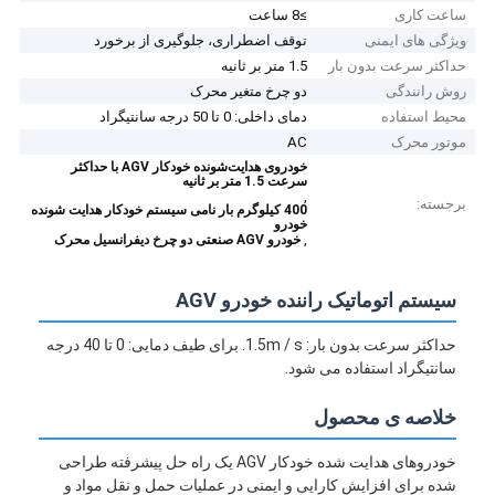
ساعت کاری
≥8 ساعت
ویژگی های ایمنی
توقف اضطراری، جلوگیری از برخورد
حداکثر سرعت بدون بار
1.5 متر بر ثانیه
روش رانندگی
دو چرخ متغیر محرک
محیط استفاده
دمای داخلی: 0 تا 50 درجه سانتیگراد
موتور محرک
AC
خودروی هدایت‌شونده خودکار AGV با حداکثر
سرعت 1.5 متر بر ثانیه
,
برجسته:
400 کیلوگرم بار نامی سیستم خودکار هدایت شونده
خودرو
,
خودرو AGV صنعتی دو چرخ دیفرانسیل محرک
سیستم اتوماتیک راننده خودرو AGV
حداکثر سرعت بدون بار: 1.5m / s. برای طیف دمایی: 0 تا 40 درجه
سانتیگراد استفاده می شود.
خلاصه ی محصول
خودروهای هدایت شده خودکار AGV یک راه حل پیشرفته طراحی
شده برای افزایش کارایی و ایمنی در عملیات حمل و نقل مواد و