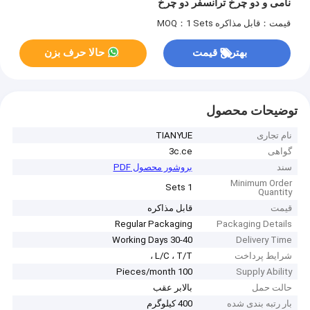
نامی و دو چرخ ترانسفر دو چرخ
قیمت：قابل مذاکره
MOQ：1 Sets
بهترین قیمت
حالا حرف بزن
توضیحات محصول
نام تجاری
TIANYUE
گواهی
3c.ce
سند
بروشور محصول PDF
Minimum Order
1 Sets
Quantity
قیمت
قابل مذاکره
Regular Packaging
Packaging Details
30-40 Working Days
Delivery Time
شرایط پرداخت
L/C ، T/T ،
100 Pieces/month
Supply Ability
حالت حمل
بالابر عقب
بار رتبه بندی شده
400 کیلوگرم