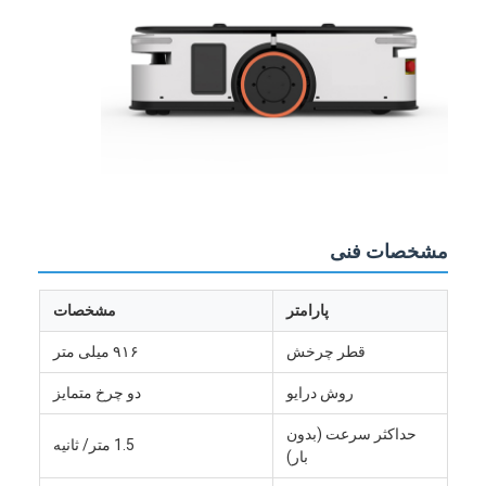
دربارهی ما
کارخانه تور
کنترل کیفیت
تماس با ما
اخبار
مشخصات فنی
همه موارد
بلوگ
پارامتر
مشخصات
قطر چرخش
۹۱۶ میلی متر
حالا حرف بزن
روش درایو
دو چرخ متمایز
حداکثر سرعت (بدون
1.5 متر/ ثانیه
خودروهای هدایت شده خودکار AGV
بار)