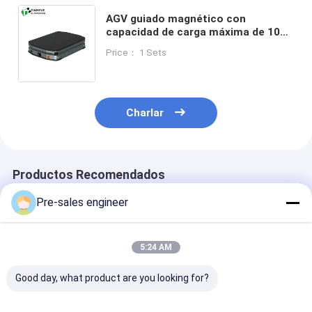
AGV guiado magnético con
capacidad de carga máxima de 1000
kg, velocidad de conducción de 1.5
Price： 1 Sets
m/s y precisión de navegación de
±5-10 mm
Charlar
Productos Recomendados
Pre-sales engineer
5:24 AM
Good day, what product are you looking for?
Robot móvil
Carga 1T Mochila
AGV Tipo SMT