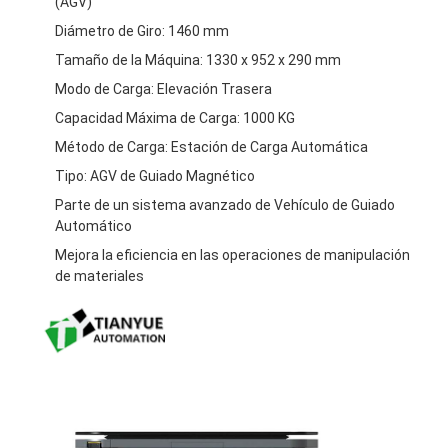
(AGV)
Sobre nosotros
Diámetro de Giro: 1460 mm
Tamaño de la Máquina: 1330 x 952 x 290 mm
Visita a la fábrica
Modo de Carga: Elevación Trasera
Control de Calidad
Capacidad Máxima de Carga: 1000 KG
Método de Carga: Estación de Carga Automática
Contacto
Tipo: AGV de Guiado Magnético
noticias
Parte de un sistema avanzado de Vehículo de Guiado
Automático
Todos los casos
Mejora la eficiencia en las operaciones de manipulación
de materiales
Blog
Ahora Charle
Vehículo guiado automáticamente por AGV