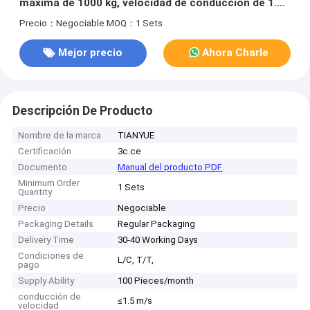
máxima de 1000 kg, velocidad de conducción de 1.5
m/s y precisión de navegación de ±5-10 mm
Precio：Negociable
MOQ：1 Sets
Mejor precio
Ahora Charle
Descripción De Producto
Nombre de la marca
TIANYUE
Certificación
3c.ce
Documento
Manual del producto PDF
Minimum Order
1 Sets
Quantity
Precio
Negociable
Packaging Details
Regular Packaging
Delivery Time
30-40 Working Days
Condiciones de
L/C, T/T,
pago
Supply Ability
100 Pieces/month
conducción de
≤1.5 m/s
velocidad