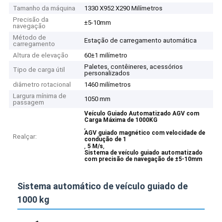
Tamanho da máquina
1330 X952 X290 Milímetros
Precisão da
±5-10mm
navegação
Método de
Estação de carregamento automática
carregamento
Altura de elevação
60±1 milímetro
Paletes, contêineres, acessórios
Tipo de carga útil
personalizados
diâmetro rotacional
1460 milímetros
Largura mínima de
1050 mm
passagem
Veículo Guiado Automatizado AGV com
Carga Máxima de 1000KG
,
AGV guiado magnético com velocidade de
Realçar:
condução de 1
,
,
5 M/s
Sistema de veículo guiado automatizado
com precisão de navegação de ±5-10mm
Sistema automático de veículo guiado de
1000 kg