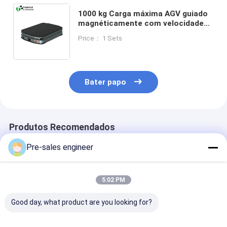
1000 kg Carga máxima AGV guiado
magnéticamente com velocidade
de condução de 1,5 M/s e precisão
Price： 1 Sets
de navegação de ±5-10 mm
Bater papo
Produtos Recomendados
Pre-sales engineer
5:02 PM
Good day, what product are you looking for?
Robô móvel
Carga 1T Mochila de
AGV Tipo SMT