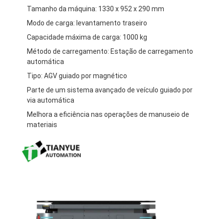
Tamanho da máquina: 1330 x 952 x 290 mm
Quem Somos
Modo de carga: levantamento traseiro
Fábrica
Capacidade máxima de carga: 1000 kg
Método de carregamento: Estação de carregamento
Controle de Qualidade
automática
Fale Conosco
Tipo: AGV guiado por magnético
Parte de um sistema avançado de veículo guiado por
notícias
via automática
Melhora a eficiência nas operações de manuseio de
Todos os casos
materiais
blog
Converse agora
Veículo guiado automático AGV