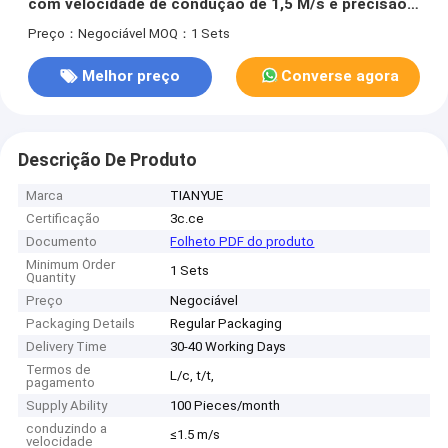
com velocidade de condução de 1,5 M/s e precisão
de navegação de ±5-10 mm
Preço：Negociável
MOQ：1 Sets
Melhor preço
Converse agora
Descrição De Produto
Marca
TIANYUE
Certificação
3c.ce
Documento
Folheto PDF do produto
Minimum Order
1 Sets
Quantity
Preço
Negociável
Packaging Details
Regular Packaging
Delivery Time
30-40 Working Days
Termos de
L/c, t/t,
pagamento
Supply Ability
100 Pieces/month
conduzindo a
≤1.5 m/s
velocidade