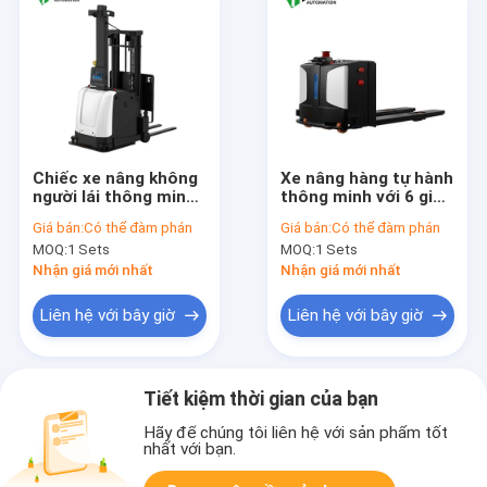
Chiếc xe nâng không
Xe nâng hàng tự hành
người lái thông minh
thông minh với 6 giờ
Chiếc xe nâng hạng
hoạt động liên tục và
Giá bán:
Có thể đàm phán
Giá bán:
Có thể đàm phán
nặng có dung lượng
tải trọng 2000KG,
MOQ:
1 Sets
MOQ:
1 Sets
tải 2000 kg LiDAR Và
tích hợp công nghệ
định vị SLAM dựa trên
điều hướng SLAM
Nhận giá mới nhất
Nhận giá mới nhất
tầm nhìn và ổ bánh
bằng laser
xe cơ khí hoặc bánh
Liên hệ với bây giờ
Liên hệ với bây giờ
lái
Tiết kiệm thời gian của bạn
Hãy để chúng tôi liên hệ với sản phẩm tốt
nhất với bạn.