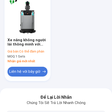
Xe nâng không người
lái thông minh với
dung lượng tải
Giá bán:
Có thể đàm phán
800KG, thời gian chịu
MOQ:
1 Sets
đựng 8h và độ chính
xác dừng ± 5mm để
Nhận giá mới nhất
xử lý vật liệu hạng
nặng
Liên hệ với bây giờ
Nhà
Sản phẩm
Để Lại Lời Nhắn
Chúng Tôi Sẽ Trả Lời Nhanh Chóng
Video