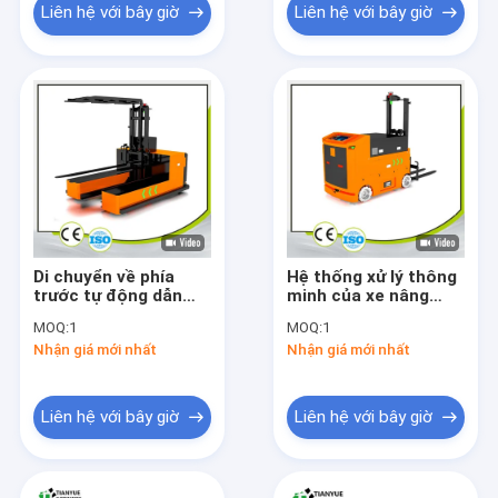
Liên hệ với bây giờ
Liên hệ với bây giờ
Di chuyển về phía
Hệ thống xử lý thông
trước tự động dẫn
minh của xe nâng
dắt xe nâng AGV 3T
AGV
MOQ:
1
MOQ:
1
Năng lực tải bốn bánh
Nhận giá mới nhất
Nhận giá mới nhất
xe
Liên hệ với bây giờ
Liên hệ với bây giờ