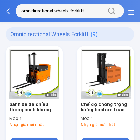
Omnidirectional Wheels Forklift
(9)
bánh xe đa chiều
Chế độ chống trọng
thông minh không
lượng bánh xe toàn
người lái xe nâng cao
hướng nâng AGV
MOQ:
1
MOQ:
1
năng lực nâng 2T
nâng 1700mm tùy
Nhận giá mới nhất
Nhận giá mới nhất
chỉnh