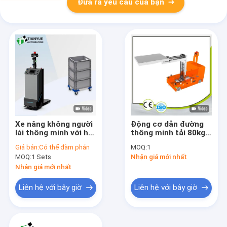
Đưa ra yêu cầu của bạn
Xe nâng không người
Động cơ dẫn đường
lái thông minh với hệ
thông minh tải 80kg
thống điều hướng
cho đường dài
Giá bán:
Có thể đàm phán
MOQ:
1
laser RFID 300KG và
MOQ:
1 Sets
Nhận giá mới nhất
lốp polyurethane cho
hoạt động kho
Nhận giá mới nhất
Liên hệ với bây giờ
Liên hệ với bây giờ