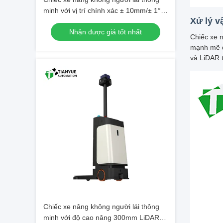
minh với vị trí chính xác ± 10mm/± 1°
Xử lý vậ
và khả năng leo núi đầy tải 3% trong 8
Nhận được giá tốt nhất
giờ hoạt động liên tục
Chiếc xe n
mạnh mẽ đ
và LiDAR t
Chiếc xe nâng không người lái thông
minh với độ cao nâng 300mm LiDAR