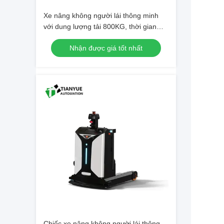
Xe nâng không người lái thông minh
với dung lượng tải 800KG, thời gian
chịu đựng 8h và độ chính xác dừng ±
Nhận được giá tốt nhất
5mm để xử lý vật liệu hạng nặng
Chiếc xe nâng không người lái thông