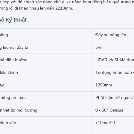
 hẹp với độ chính xác đáng chú ý. xe nâng hoạt động hiệu quả trong nh
 rộng lối đi khác nhau lên đến 2210mm.
ố kỹ thuật
nâng
Đẩy xe nâng lên
 leo núi đầy tải
5%
hệ điều hướng
LiDAR và SLAM dựa 
iều khiển
Tự động hoàn toàn v
ay
1350mm
 năng an toàn
Phát hiện trở ngại 
nhiệt độ môi trường
0 - 50° Celsius
chính xác
±10mm/±1°