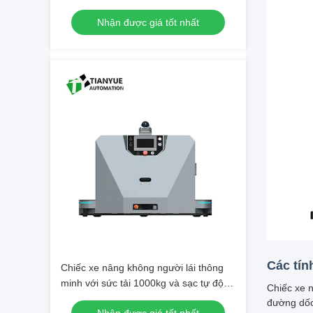
Và định vị SLAM dựa trên tầm nhìn và
Nhận được giá tốt nhất
an toàn bơm phía trước
Các tín
Chiếc xe nâng không người lái thông
minh với sức tải 1000kg và sạc tự động
Chiếc xe 
bằng cách đậu với tính năng phát hiện
đường dốc