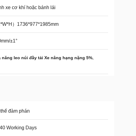
h xe cơ khí hoặc bánh lái
*W*H）1736*977*1985mm
0mm/±1°
,
 năng leo núi đầy tải Xe nâng hạng nặng 5%
 thể đàm phán
-40 Working Days