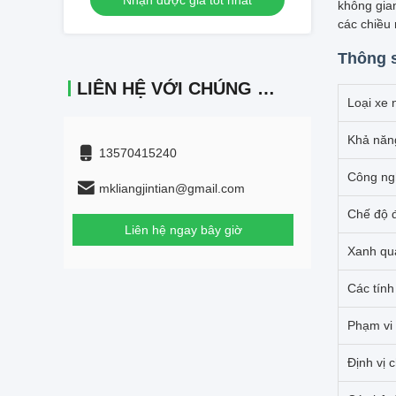
Nhận được giá tốt nhất
trở ngại và dừng khẩn cấp
không gian
các chiều
Thông s
LIÊN HỆ VỚI CHÚNG TÔI
Loại xe 
Khả năng
13570415240
Công ng
mkliangjintian@gmail.com
Chế độ đ
Liên hệ ngay bây giờ
Xanh qu
Các tính
Phạm vi 
Định vị 