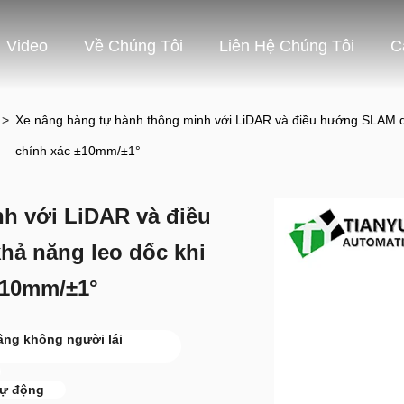
Video
Về Chúng Tôi
Liên Hệ Chúng Tôi
C
>
Xe nâng hàng tự hành thông minh với LiDAR và điều hướng SLAM dựa 
chính xác ±10mm/±1°
h với LiDAR và điều
hả năng leo dốc khi
 ±10mm/±1°
âng không người lái
tự động