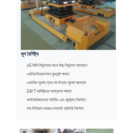
বাণিজ্যিক রোবট
মূল বৈশিষ্ট্য
±5 মিমি নির্ভুলতার সাথে উচ্চ নির্ভুলতা অবস্থান
ওমনিডাইরেকশনাল মুভমেন্ট ক্ষমতা
একাধিক সুরক্ষা স্তর সহ উন্নত সুরক্ষা ব্যবস্থা
24/7 অবিচ্ছিন্ন অপারেশন ক্ষমতা
কাস্টমাইজযোগ্য গাইডিং এবং কন্ট্রোল সিস্টেম
দক্ষ লিথিয়াম আয়রন ফসফেট ব্যাটারি সিস্টেম