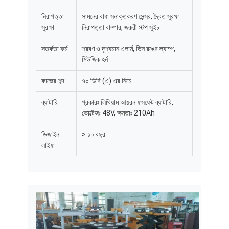
স্মার্ট ড্রোন ফোর্কলিফ্ট
নিরাপত্তা
সামনের বাধা সনাক্তকরণ সেন্সর, দ্বৈত সুরক্ষা
সুরক্ষা
নিরাপত্তা বাম্পার, জরুরী স্টপ সুইচ
এএমআর অটোমোবাইল রোবট
সতর্কতা ফর্ম
শ্রবণ ও দৃশ্যমান এলার্ম, তিন রঙের ল্যাম্প,
ত্রি-মাত্রিক গুদাম শটল
মিউজিক হর্ন
ইউজিভি ওয়্যার-নিয়ন্ত্রিত চার চাকা বহিরঙ্গন চ্যাসি
কাজের শব্দ
৭০ ডিবি (এ) এর নিচে
এজিভি সমর্থনকারী চার্জিং সরঞ্জাম
ব্যাটারি
প্রকারঃ লিথিয়াম আয়রন ফসফেট ব্যাটারি,
ভোল্টেজঃ 48V, ক্ষমতাঃ 210Ah
AGV মেকানাম হুইল ড্রাইভ উপাদান
ডিজাইন
> ১০ বছর
এজিভি স্টিয়ারিং হুইল সমাবেশ ড্রাইভ
লাইফ
স্টোরেজিং এজিভি লিফটিং মেকানিজম সমাবেশ
বৈদ্যুতিক প্যালেট টেলিস্কোপিক ফর্ক
অটোমেটেড নন-স্ট্যান্ডার্ড সরঞ্জাম