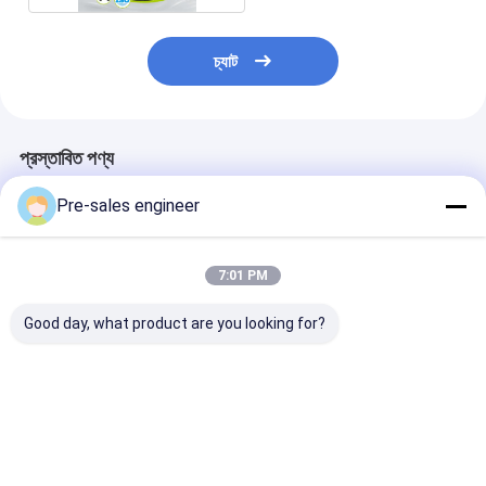
চ্যাট
প্রস্তাবিত পণ্য
Pre-sales engineer
7:01 PM
Good day, what product are you looking for?
0°C থেকে 40°C অপারেটিং
এসএমটি টাইপ এজিভি 50 কেজি
পলিউরেথেন টায়ার উপা
তাপমাত্রা এবং WiFi / 5G
লোড ক্ষমতা সহ পিসিবি উপাদান
১৫০০ কেজি লোড ক্ষম
যোগাযোগ সহ স্টিল ফ্রেম
পরিবহনের জন্য ম্যাকানাম হুইল
এজিভি স্বয়ংক্রিয় চালি
AMR স্বায়ত্তশাসিত মোবাইল
ড্রাইভ এবং লেজার গাইডেন্স
যানবাহন, নির্ভুল ±১০মিম
রোবট
নির্ভুলতার জন্য
ভালো দাম
ভালো দাম
ভালো দাম