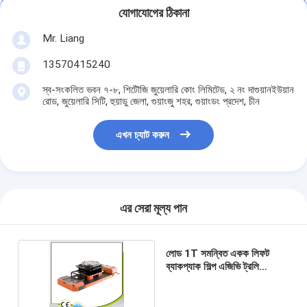
যোগাযোগের ঠিকানা
Mr. Liang
13570415240
স্ব-সংকলিত ভবন ৭-৮, শিটৌজি জুয়েলারি কোং লিমিটেড, ২ নং দাগুয়ানইউয়ান
রোড, জুয়েলারি সিটি, হুয়াডু জেলা, গুয়াংজু শহর, গুয়াংডং প্রদেশ, চীন
এখন চ্যাট করুন
এর সেরা মূল্য পান
লোড 1T সমন্বিত একক লিফট
ব্যাকপ্যাক শিল্প এজিভি ট্রলি
কাস্টমাইজেশন