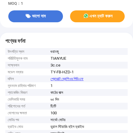
MOQ：1
ভালো দাম
এখন চ্যাট করুন
পণ্যের বর্ণনা
উৎপত্তি স্থল
গুয়াংজু
পরিচিতিমুলক নাম
TIANYUE
সাক্ষ্যদান
3c.ce
মডেল নম্বার
TY-FB-HZD-1
দলিল
প্রোডাক্ট ব্রোশিওর পিডিএফ
ন্যূনতম চাহিদার পরিমাণ
1
প্যাকেজিং বিবরণ
কাঠের বাক্স
ডেলিভারি সময়
৬৫ দিন
পরিশোধের শর্ত
টি/টি
যোগানের ক্ষমতা
100
মোটর পথ
সার্ভো মোটর
ড্রাইভ মোড
ডুয়াল স্টিয়ারিং হুইল ড্রাইভ