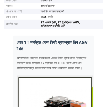
ডকিং মোড
ব্যাক লিফট
আকার
কাস্টমাইজেশন
পাওয়ার সাপ্লাই
লিথিয়াম আয়রন ফসফেট
লোড ওজন
1000 কেজি
,
,
1T এজিভি ট্রলি
1T ইন্ডাস্ট্রিয়াল AGV
লক্ষণীয় করা:
কাস্টমাইজেশন এজিভি ট্রলি
লোড 1T সমন্বিত একক লিফট ব্যাকপ্যাক শিল্প AGV
ট্রলি
অটোমেটেড গাইডেড যানবাহন যা একক লিফট ব্যাকপ্যাক ডিজাইনের
সমন্বিত ডকিং সমন্বয় XY স্লাইড সহ 1000 কেজি লোডগুলি
কাস্টমাইজযোগ্য কনফিগারেশনের সাথে পরিচালনা করতে সক্ষম।