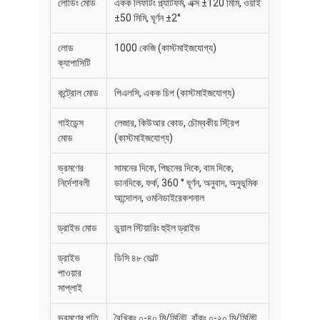
লোডিং মোড
একক লিফটিং প্ল্যাটফর্ম, এক্স ±120 মিমি, ওয়াই
±50 মিমি, ঘূর্ণন ±2°
লোড
1000 কেজি (কাস্টমাইজযোগ্য)
ক্যাপাসিটি
কন্ট্রোল মোড
পিএলসি, একক চিপ (কাস্টমাইজযোগ্য)
গাইডেন্স
লেজার, কিউআর কোড, চৌম্বকীয় স্ট্রিপ
মোড
(কাস্টমাইজযোগ্য)
ভ্রমণের
সামনের দিকে, পিছনের দিকে, বাম দিকে,
নির্দেশাবলী
ডানদিকে, ফর্ক, 360 ° ঘূর্ণন, অনুবাদ, অনুভূমিক
আন্দোলন, ওমনিডাইরেকশনাল
ড্রাইভ মোড
ডুয়াল স্টিয়ারিং হুইল ড্রাইভ
বাড়ি
ড্রাইভ
ডিসি ৪৮ ভোল্ট
পণ্য
পাওয়ার
সাপ্লাই
ভিডিও
ভ্রমণের গতি
রৈখিকঃ ০-৪০ মি/মিনিট, বাঁকঃ ০-২০ মি/মিনিট