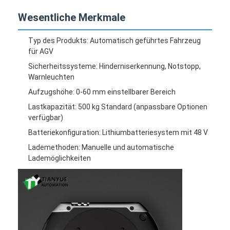
Intelligenter unbemannter Gabelstapler
Wesentliche Merkmale
Autonome mobile Roboter mit AMR
Typ des Produkts: Automatisch geführtes Fahrzeug
für AGV
Drei-Dimensionaler Lagerhallen-Shuttle
Sicherheitssysteme: Hinderniserkennung, Notstopp,
UGV-Drahtgesteuertes Vierrad-Außenschassis
Warnleuchten
Aufzugshöhe: 0-60 mm einstellbarer Bereich
Ladeausrüstung zur Unterstützung von AGV
Lastkapazität: 500 kg Standard (anpassbare Optionen
verfügbar)
Komponenten für AGV-Mechanum-Radantrieb
Batteriekonfiguration: Lithiumbatteriesystem mit 48 V
Antrieb der AGV-Radmontage
Lademethoden: Manuelle und automatische
Lademöglichkeiten
Lagerung AGV-Aufzugsmechanismus
Elektrische Teleskopgabel für Paletten
Automatisierte Nichtstandardgeräte