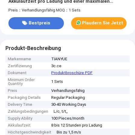
Akkulaufzeit pro Ladung und einer maximalen
Geschwindigkeit von bis zu 1,5 m/s, mit 0-60 mm
Preis：Verhandlungsfähig
MOQ：1 Sets
Hubhöhe
Bestpreis
Plaudern Sie Jetzt
Produkt-Beschreibung
Markenname
TIANYUE
Zertifizierung
3c.ce
Dokument
Produktbroschüre PDF
Minimum Order
1 Sets
Quantity
Preis
Verhandlungsfähig
Packaging Details
Regular Packaging
Delivery Time
30-40 Working Days
Zahlungsbedingungen
L/c, t/t,,
Supply Ability
100 Pieces/month
Akkulaufzeit
8 bis 12 Stunden pro Ladung
Höchstgeschwindigkeit
Bis zu 1,5 m/s