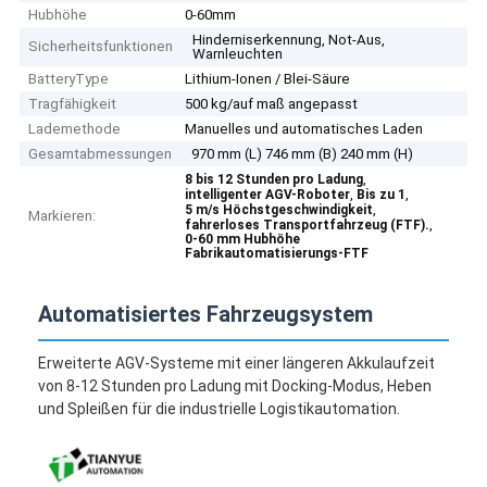
Hubhöhe
0-60mm
Hinderniserkennung, Not-Aus,
Sicherheitsfunktionen
Warnleuchten
BatteryType
Lithium-Ionen / Blei-Säure
Tragfähigkeit
500 kg/auf maß angepasst
Lademethode
Manuelles und automatisches Laden
Gesamtabmessungen
970 mm (L) 746 mm (B) 240 mm (H)
,
8 bis 12 Stunden pro Ladung
,
,
intelligenter AGV-Roboter
Bis zu 1
,
5 m/s Höchstgeschwindigkeit
Markieren:
,
fahrerloses Transportfahrzeug (FTF).
0-60 mm Hubhöhe
Fabrikautomatisierungs-FTF
Automatisiertes Fahrzeugsystem
Erweiterte AGV-Systeme mit einer längeren Akkulaufzeit
von 8-12 Stunden pro Ladung mit Docking-Modus, Heben
und Spleißen für die industrielle Logistikautomation.