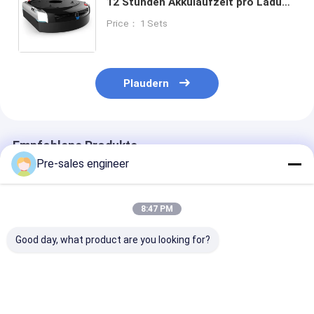
12 Stunden Akkulaufzeit pro Ladung
und einer maximalen
Price： 1 Sets
Geschwindigkeit von bis zu 1,5 m/s,
mit 0-60 mm Hubhöhe
Plaudern
Empfohlene Produkte
Pre-sales engineer
8:47 PM
Good day, what product are you looking for?
Stahlrahmen-AMR-
Ladung 1T
SMT Typ AGV 
Autonome
Kombinierter
kg Tragfähigke
Mobilroboter mit
Einzelheber
Mecanum-