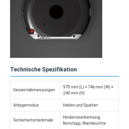
Handelsroboter
Technische Spezifikation
970 mm (L) × 746 mm (W) ×
Gesamtabmessungen
240 mm (H)
Anlegemodus
Heben und Spalten
Hinderniserkennung,
Sicherheitsmerkmale
Notstopp, Warnleuchte