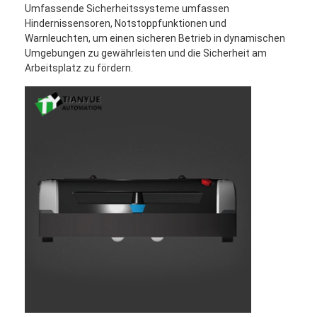
Umfassende Sicherheitssysteme umfassen
Über uns
Hindernissensoren, Notstoppfunktionen und
Warnleuchten, um einen sicheren Betrieb in dynamischen
Fabrik Tour
Umgebungen zu gewährleisten und die Sicherheit am
Arbeitsplatz zu fördern.
Qualitätskontrolle
Kontakt
Nachrichten
Alle Fälle
blog
Plaudern Sie Jetzt
Automatisch geführtes Fahrzeug für AGV