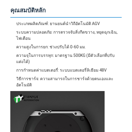
เครื่องยกยนต์แบบปัญญา
คุณสมบัติหลัก
โรบ็อตเคลื่อนที่แบบอิสระ AMR
ประเภทผลิตภัณฑ์: ยานยนต์นำวิถีอัตโนมัติ AGV
รถขนส่งเก็บของสามมิติ
ระบบความปลอดภัย: การตรวจจับสิ่งกีดขวาง, หยุดฉุกเฉิน,
ไฟเตือน
ชาซีภายนอก UGV ที่ควบคุมด้วยสายสี่ล้อ
ความสูงในการยก: ช่วงปรับได้ 0-60 มม.
ความจุในการบรรทุก: มาตรฐาน 500KG (มีตัวเลือกที่ปรับ
อุปกรณ์ชาร์จรองรับ AGV
แต่งได้)
ส่วนประกอบของ AGV Mecanum ล้อ ขับ
การกำหนดค่าแบตเตอรี่: ระบบแบตเตอรี่ลิเธียม 48V
วิธีการชาร์จ: ความสามารถในการชาร์จด้วยตนเองและ
การขับเคลื่อนการประกอบสเตียร์วอลล์ AGV
อัตโนมัติ
การจัดเก็บ AGV การจัดตั้งกลไกยก
กระดานไฟฟ้าพัลเล็ต
อุปกรณ์อัตโนมัติที่ไม่ใช่มาตรฐาน