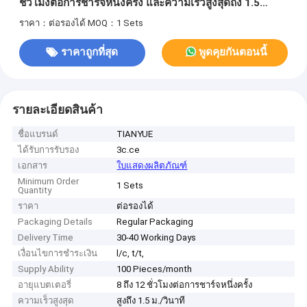
ชั่วโมงต่อการชาร์จหนึ่งครั้ง และความเร็วสูงสุดถึง 1.5
เมตร/วินาที พร้อมระยะยก 0-60 มม.
ราคา：ต่อรองได้
MOQ：1 Sets
ราคาถูกที่สุด
พูดคุยกันตอนนี้
รายละเอียดสินค้า
ชื่อแบรนด์
TIANYUE
ได้รับการรับรอง
3c.ce
เอกสาร
ใบแสดงผลิตภัณฑ์
Minimum Order
1 Sets
Quantity
ราคา
ต่อรองได้
Packaging Details
Regular Packaging
Delivery Time
30-40 Working Days
เงื่อนไขการชำระเงิน
l/c, t/t,
Supply Ability
100 Pieces/month
อายุแบตเตอรี่
8 ถึง 12 ชั่วโมงต่อการชาร์จหนึ่งครั้ง
ความเร็วสูงสุด
สูงถึง 1.5 ม./วินาที