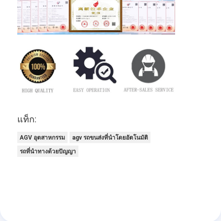
แท็ก:
AGV อุตสาหกรรม
agv รถขนส่งที่นําโดยอัตโนมัติ
รถที่นําทางด้วยปัญญา