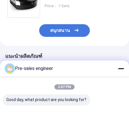
ครั้ง และความเร็วสูงสุดถึง 1.5 เมตร/
Price： 1 Sets
วินาที พร้อมระยะยก 0-60 มม.
สนุกสนาน
แนะนำผลิตภัณฑ์
Pre-sales engineer
2:07 PM
Good day, what product are you looking for?
โรบอตเคลื่อนไหวแบบ
ภาระ 1T กระเป๋าเป้ยก
รถ AGV ประเภ
อัตโนมัติ AMR กรอบ
ระเป๋ากระเป๋ากระเป๋า
พร้อมรับน้ำหนัก
เหล็ก อุณหภูมิการทํา
กระเป๋ากระเป๋ากระเป๋า
ขับเคลื่อนด้วยล้
งาน 0 °C ถึง 40 °C และ
กระบะกระบะกระบะ
Mecanum และ