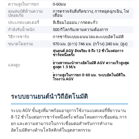
ความสูงในการยก
0-60มม
คุณสมบัติด้านความ
การตรวจจับสิ่งกีดขวาง, การหยุดฉุกเฉิน, ไฟ
ปลอดภัย
เตือน
ประเภทแบตเตอรี่
ลิเธียมไอออน / กรดตะกั่ว
กำลังรับน้ำหนัก
500 กิโลกรัม/ตามความต้องการ
วิธีการชาร์จ
การชาร์จแบบแมนนวลและแบบอัตโนมัติ
ขนาดโดยรวม
970 มม. (ยาว) 746 มม. (กว้าง) 240 มม. (สูง)
หุ่นยนต์ AGV อัจฉริยะ 8 ถึง 12 ชั่วโมงต่อการ
ชาร์จหนึ่งครั้ง
,
ยานพาหนะนำทางอัตโนมัติ AGV ความเร็วสูงสุด
แสงสูง:
สูงสุด 1.5 M/s
,
ความสูงในการยก 0-60 มม. ระบบอัตโนมัติใน
โรงงาน AGV
ระบบยานยนต์นำวิถีอัตโนมัติ
ระบบ AGV ขั้นสูงที่มาพร้อมอายุการใช้งานแบตเตอรี่ที่ยาวนาน
8-12 ชั่วโมงต่อการชาร์จหนึ่งครั้ง พร้อมโหมดการเชื่อมต่อ, การ
ยก และความสามารถในการเชื่อมต่อสำหรับการทำงาน
อัตโนมัติทางด้านโลจิสติกส์ในอุตสาหกรรม