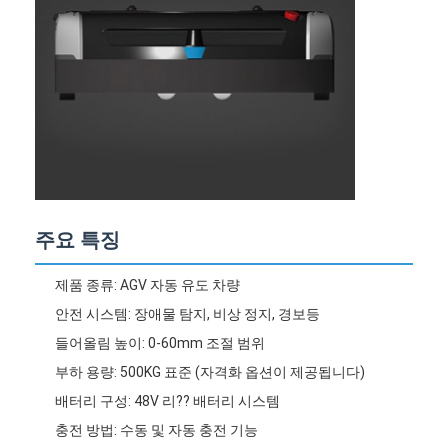
회사 소개
공장 투어
품질 관리
연락처
뉴스
주요 특징
모든 케이스
블로그
제품 종류: AGV 자동 유도 차량
안전 시스템: 장애물 탐지, 비상 정지, 경보등
지금 챗팅하세요
들어올림 높이: 0-60mm 조절 범위
부하 용량: 500KG 표준 (자격화 옵션이 제공됩니다)
배터리 구성: 48V 리?? 배터리 시스템
AGV 자동 유도 차량
충전 방법: 수동 및 자동 충전 기능