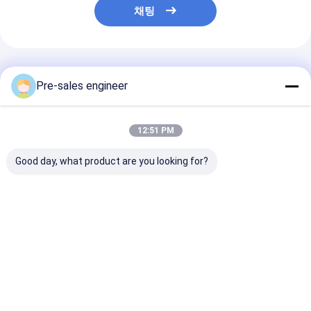
채팅
추천된 제품
Pre-sales engineer
12:51 PM
Good day, what product are you looking for?
스틸 프레임 AMR 자율
부하 1T 결합 단일 리프
SMT 타입 AGV,
이동 로봇 0°C ~ 40°C
트 팩 산업용 AGV 트롤
적재 용량, 메카
운영 온도 및 WiFi / 5G
리 사용자 정의
동, PCB 자재 
통신
이저 유도
최고의 가격
최고의 가격
최고의 
Desktop Site
홈
사이트맵
연락처