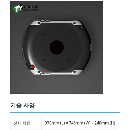
지능형 무인 포크리프트
AMR 자율 이동 로봇
3차원 창고 셔틀
UGV 유선 제어 4륜 외곽 차시
AGV 지원 충전 장비
AGV 메카넘 휠 드라이브 부품
AGV 스티어링 휠 조립 드라이브
저장소 AGV 리프팅 메커니즘 조립
기술 사양
전기 팔레트 망원경 포크
자동화된 비표준 장비
전체 차원
970mm (L) × 746mm (W) × 240mm (H)