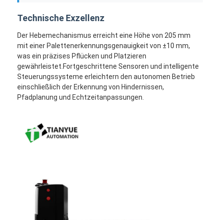
Über uns
Technische Exzellenz
Fabrik Tour
Der Hebemechanismus erreicht eine Höhe von 205 mm
mit einer Palettenerkennungsgenauigkeit von ±10 mm,
Qualitätskontrolle
was ein präzises Pflücken und Platzieren
gewährleistet.Fortgeschrittene Sensoren und intelligente
Kontakt
Steuerungssysteme erleichtern den autonomen Betrieb
einschließlich der Erkennung von Hindernissen,
Nachrichten
Pfadplanung und Echtzeitanpassungen.
Alle Fälle
blog
Plaudern Sie Jetzt
Automatisch geführtes Fahrzeug für AGV