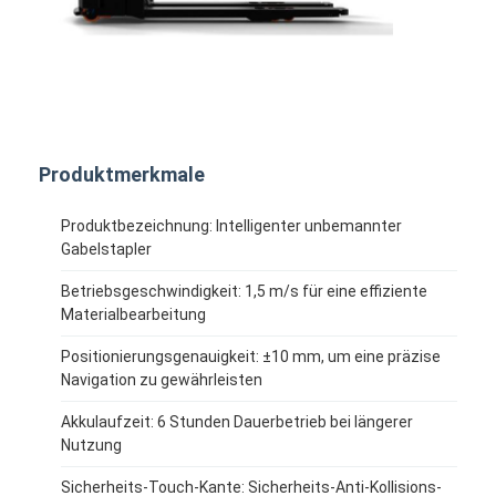
Intelligenter unbemannter Gabelstapler
Autonome mobile Roboter mit AMR
Drei-Dimensionaler Lagerhallen-Shuttle
UGV-Drahtgesteuertes Vierrad-Außenschassis
Produktmerkmale
Ladeausrüstung zur Unterstützung von AGV
Produktbezeichnung: Intelligenter unbemannter
Gabelstapler
Komponenten für AGV-Mechanum-Radantrieb
Betriebsgeschwindigkeit: 1,5 m/s für eine effiziente
Antrieb der AGV-Radmontage
Materialbearbeitung
Lagerung AGV-Aufzugsmechanismus
Positionierungsgenauigkeit: ±10 mm, um eine präzise
Navigation zu gewährleisten
Elektrische Teleskopgabel für Paletten
Akkulaufzeit: 6 Stunden Dauerbetrieb bei längerer
Nutzung
Automatisierte Nichtstandardgeräte
Sicherheits-Touch-Kante: Sicherheits-Anti-Kollisions-