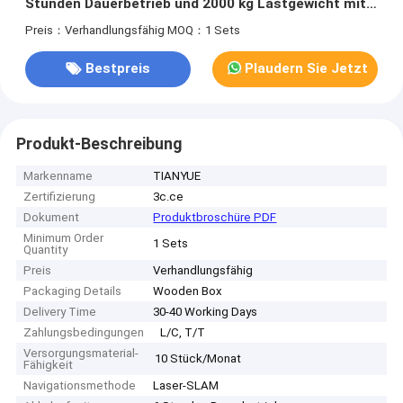
Stunden Dauerbetrieb und 2000 kg Lastgewicht mit
Laser-SLAM-Navigation
Preis：Verhandlungsfähig
MOQ：1 Sets
Bestpreis
Plaudern Sie Jetzt
Produkt-Beschreibung
Markenname
TIANYUE
Zertifizierung
3c.ce
Dokument
Produktbroschüre PDF
Minimum Order
1 Sets
Quantity
Preis
Verhandlungsfähig
Packaging Details
Wooden Box
Delivery Time
30-40 Working Days
Zahlungsbedingungen
L/C, T/T
Versorgungsmaterial-
10 Stück/Monat
Fähigkeit
Navigationsmethode
Laser-SLAM