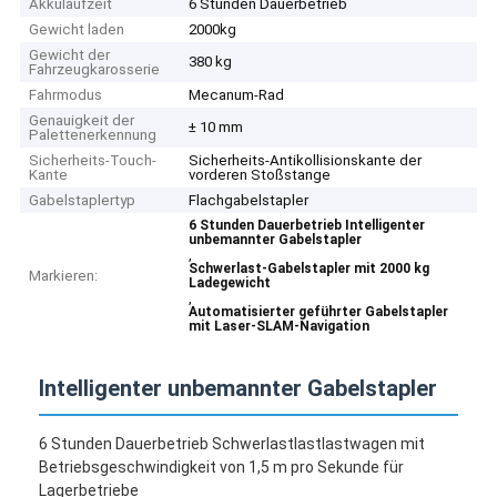
Akkulaufzeit
6 Stunden Dauerbetrieb
Gewicht laden
2000kg
Gewicht der
380 kg
Fahrzeugkarosserie
Fahrmodus
Mecanum-Rad
Genauigkeit der
± 10 mm
Palettenerkennung
Sicherheits-Touch-
Sicherheits-Antikollisionskante der
Kante
vorderen Stoßstange
Gabelstaplertyp
Flachgabelstapler
6 Stunden Dauerbetrieb Intelligenter
unbemannter Gabelstapler
,
Schwerlast-Gabelstapler mit 2000 kg
Markieren:
Ladegewicht
,
Automatisierter geführter Gabelstapler
mit Laser-SLAM-Navigation
Intelligenter unbemannter Gabelstapler
6 Stunden Dauerbetrieb Schwerlastlastlastwagen mit
Betriebsgeschwindigkeit von 1,5 m pro Sekunde für
Lagerbetriebe