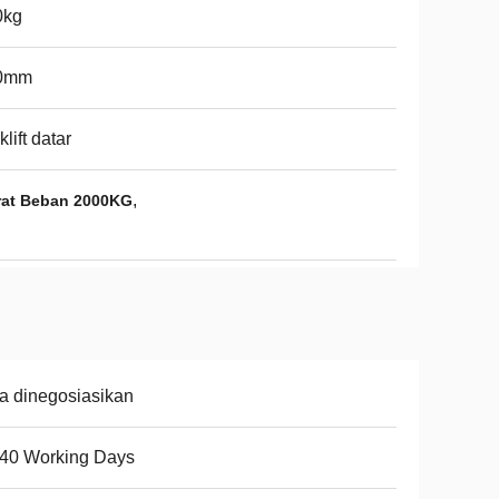
0kg
0mm
klift datar
,
erat Beban 2000KG
a dinegosiasikan
-40 Working Days