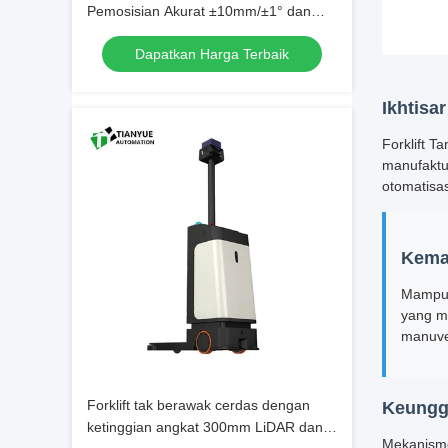
Pemosisian Akurat ±10mm/±1° dan
Kemampuan Mendaki Tanjakan Beban
Dapatkan Harga Terbaik
Penuh 3% untuk Operasi Berkelanjutan
8 Jam
Ikhtisa
Forklift 
manufaktur
otomatisas
Kema
Mampu 
yang m
manuver
Forklift tak berawak cerdas dengan
Keungg
ketinggian angkat 300mm LiDAR dan
Mekanisme