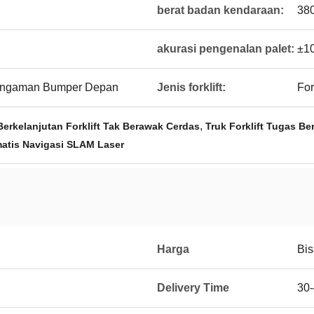
berat badan kendaraan:
38
akurasi pengenalan palet:
±1
Pengaman Bumper Depan
Jenis forklift:
For
,
erkelanjutan Forklift Tak Berawak Cerdas
Truk Forklift Tugas B
matis Navigasi SLAM Laser
Harga
Bis
Delivery Time
30