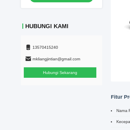
pemberhentian darurat
HUBUNGI KAMI
13570415240
mkliangjintian@gmail.com
Hubungi Sekarang
Fitur P
Nama P
Kecepa