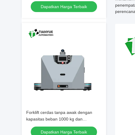
navigasi SLAM berbasis visi dan
penempata
Dapatkan Harga Terbaik
keamanan bumper depan Anti-Kollision
perencana
Edge
Forklift cerdas tanpa awak dengan
kapasitas beban 1000 kg dan
pengisian docking otomatis dengan
Dapatkan Harga Terbaik
fitur deteksi rintangan dan