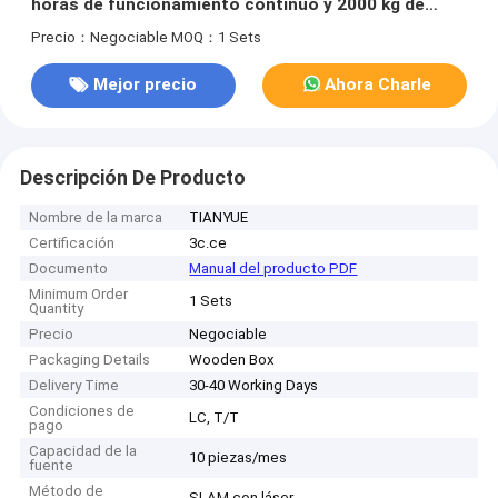
horas de funcionamiento continuo y 2000 kg de
capacidad de carga, con navegación SLAM por láser
Precio：Negociable
MOQ：1 Sets
Mejor precio
Ahora Charle
Descripción De Producto
Nombre de la marca
TIANYUE
Certificación
3c.ce
Documento
Manual del producto PDF
Minimum Order
1 Sets
Quantity
Precio
Negociable
Packaging Details
Wooden Box
Delivery Time
30-40 Working Days
Condiciones de
LC, T/T
pago
Capacidad de la
10 piezas/mes
fuente
Método de
SLAM con láser