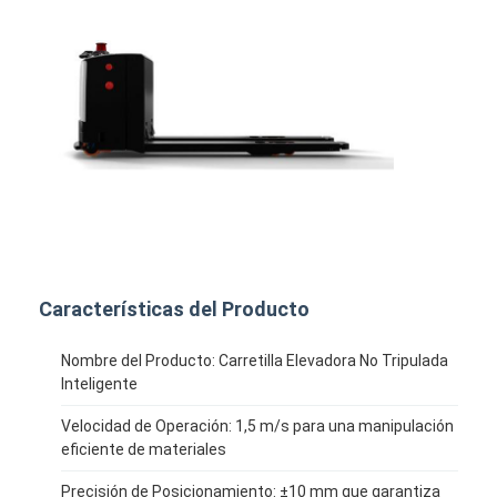
Elevadora elevadora inteligente no tripulada
Robot móvil autónomo de respuesta antimicrobiana
Transbordador de almacenamiento tridimensional
Chasis exterior de cuatro ruedas UGV controlado por alambr
Equipo de carga de apoyo de AGV
Componentes de las ruedas motrices de AGV
Características del Producto
Acción de ensamblaje del volante del AGV
Mecanismo de elevación de AGV de almacenamiento
Nombre del Producto: Carretilla Elevadora No Tripulada
Inteligente
Telascopio de horquilla para paletas eléctricas
Velocidad de Operación: 1,5 m/s para una manipulación
eficiente de materiales
Equipo automatizado no estándar
Precisión de Posicionamiento: ±10 mm que garantiza