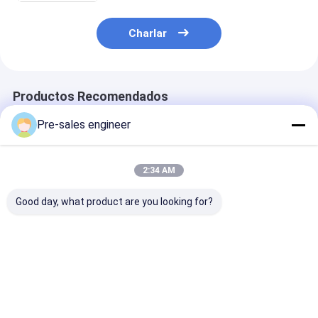
Charlar
Productos Recomendados
Pre-sales engineer
2:34 AM
Good day, what product are you looking for?
350 kg peso del
Carretilla elevadora
Carretilla ele
cuerpo del vehículo
inteligente no
inteligente no
Camión de
tripulada con
tripulada con
montacargas pesado
capacidad de carga
posicionamien
con 8 horas de
de 800 kg, tiempo de
preciso de ±1
Mejor precio
Mejor precio
Mejor pre
operación continua y
autonomía de 8
±1° y capacida
carga nominal de
horas y precisión de
ascenso de
1500 kg
parada de ±5 mm
pendientes a p