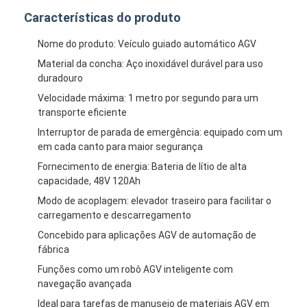
Elevador elevador sem tripulação inteligente
Características do produto
Robô móvel autônomo AMR
Nome do produto: Veículo guiado automático AGV
Material da concha: Aço inoxidável durável para uso
Navio de armazenagem tridimensional
duradouro
Velocidade máxima: 1 metro por segundo para um
Chassis externo de quatro rodas com controlo por fios de U
transporte eficiente
Equipamento de carregamento de suporte de veículos a mot
Interruptor de parada de emergência: equipado com um
em cada canto para maior segurança
Componentes de tração mecânica das rodas do AGV
Fornecimento de energia: Bateria de lítio de alta
capacidade, 48V 120Ah
Motor de montagem do volante do AGV
Modo de acoplagem: elevador traseiro para facilitar o
carregamento e descarregamento
Instalação do mecanismo de elevação do AGV
Concebido para aplicações AGV de automação de
fábrica
Forquilhas telescópicas para paletes elétricos
Funções como um robô AGV inteligente com
Equipamento não-padrão automatizado
navegação avançada
Ideal para tarefas de manuseio de materiais AGV em