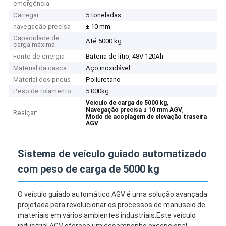
emergência
Carregar
5 toneladas
navegação precisa
± 10 mm
Capacidade de
Até 5000 kg
carga máxima
Fonte de energia
Bateria de lítio, 48V 120Ah
Material da casca
Aço inoxidável
Material dos pneus
Poliuretano
Peso de rolamento
5.000kg
,
Veículo de carga de 5000 kg
,
Navegação precisa ± 10 mm AGV
Realçar:
Modo de acoplagem de elevação traseira
AGV
Sistema de veículo guiado automatizado
com peso de carga de 5000 kg
O veículo guiado automático AGV é uma solução avançada
projetada para revolucionar os processos de manuseio de
materiais em vários ambientes industriais.Este veículo
industrial AGV oferece um desempenho excepcional,