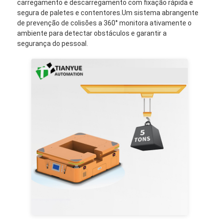
carregamento e descarregamento com fixação rápida e
Quem Somos
segura de paletes e contentores.Um sistema abrangente
de prevenção de colisões a 360° monitora ativamente o
Fábrica
ambiente para detectar obstáculos e garantir a
segurança do pessoal.
Controle de Qualidade
Fale Conosco
notícias
Todos os casos
blog
Converse agora
Veículo guiado automático AGV