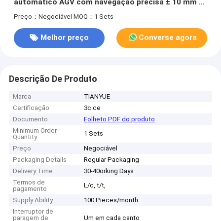
automático AGV com navegação precisa ± 10 mm e
modo de acoplagem de elevação traseira
Preço：Negociável
MOQ：1 Sets
Melhor preço
Converse agora
Descrição De Produto
Marca
TIANYUE
Certificação
3c.ce
Documento
Folheto PDF do produto
Minimum Order
1 Sets
Quantity
Preço
Negociável
Packaging Details
Regular Packaging
Delivery Time
30-40orking Days
Termos de
L/c, t/t,
pagamento
Supply Ability
100 Pieces/month
Interruptor de
paragem de
Um em cada canto