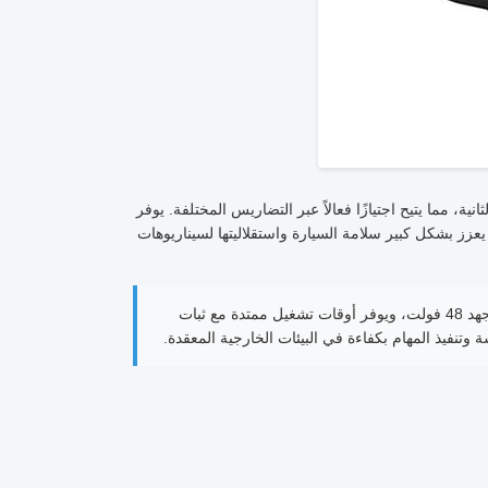
ر أداءً مثيرًا للإعجاب بسرعة تنقل ذاتية قصوى تبلغ 1.6 متر في الثانية، مما يتيح اجتيازًا فعالاً عبر التضاريس المختلفة. يوفر
عزز بشكل كبير سلامة السيارة واستقلاليتها لسيناريوهات
يعمل الهيكل بواسطة نظام بطارية فوسفات الحديد الليثيوم (LiFePO4) الموثوق به بجهد 48 فولت، ويوفر أوقات تشغيل ممتدة مع ثبات
وتنفيذ المهام بكفاءة في البيئات الخارجية المعقدة.