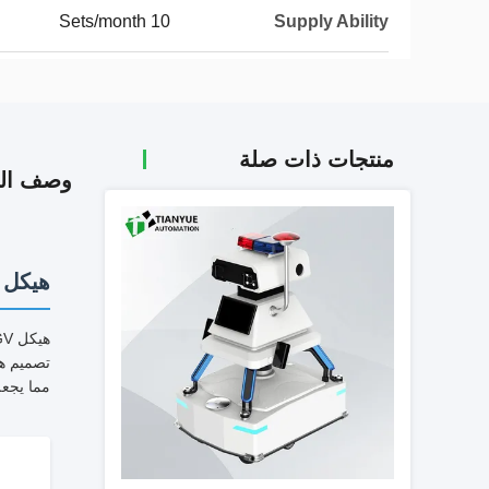
10 Sets/month
Supply Ability
منتجات ذات صلة
وصف الم
هيكل UGV الخارجي ذو العجلات الأربع والتحكم الس
تصميم هذ
مما يجعل