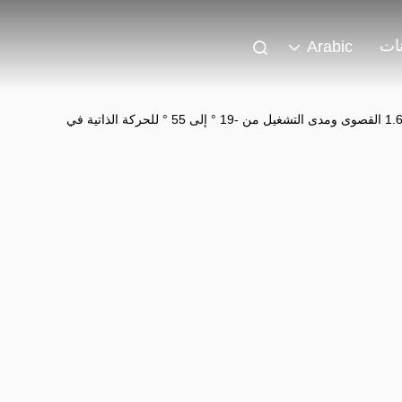
ات
Arabic
هيكل UGV من سبائك معدنية عالية القوة مع سرعة 1.6m / s القصوى ومدى التشغيل من -19 ° إلى 55 ° للحركة الذاتية في