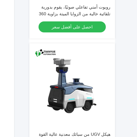
روبوت أمني تفاعلي صوتيًا، يقوم بدورية
تلقائية خالية من الزوايا الميتة بزاوية 360
درجة
احصل على أفضل سعر
هيكل UGV من سبائك معدنية عالية القوة