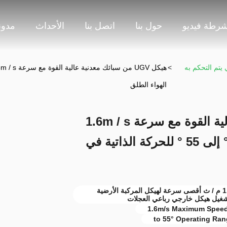
شرطة فيديو
حول بنا
اتصل بنا
الأحداث
مدون
جي لأربعة عجلات UGV الذي يتم التحكم به
>
الهواء الطلق
هيكل UGV من سبائك معدنية عالية القوة مع سرعة 1.6m / s
القصوى ومدى التشغيل من -19 ° إلى 55 ° للحركة الذاتية في
هيكل UGV من سبيكة معدنية عالية القوة,1.6 م / ث أقصى سرعة لهيكل المركبة الأرضية
1.6m/s Maximum Speed