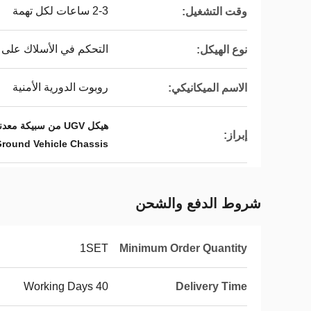
2-3 ساعات لكل تهمة
وقت التشغيل:
التحكم في الأسلاك على ا
نوع الهيكل:
روبوت الدورية الأمنية
الاسم الميكانيكي:
هيكل UGV من سبيكة معدنية عالية القوة,1.6 م / ث أقصى سرعة لهيكل المركبة الأرضية بدون طيار,-19 درجة إلى 55 درجة نطاق التشغيل هيكل خارجي رباعي العجلات
إبراز:
ound Vehicle Chassis
شروط الدفع والشحن
1SET
Minimum Order Quantity
40 Working Days
Delivery Time