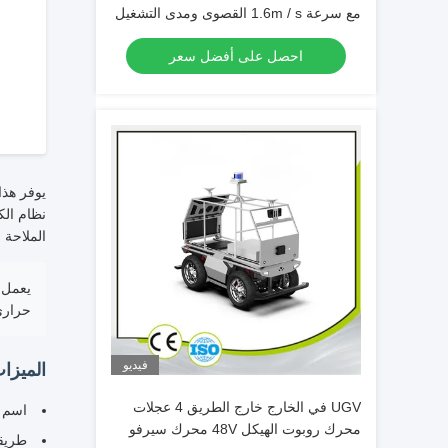
مع سرعة 1.6m / s القصوى ومدى التشغيل
من -19 ° إلى 55 ° للحركة الذاتية في
احصل على أفضل سعر
الهواء الطلق
نظام الك
الملاحة 
حراري 
فيديو
الميزا
UGV في الخارج خارج الطريق 4 عجلات
اسم المنتج: هيكل
محرك روبوت الهيكل 48V محرك سيرفو
طريقة