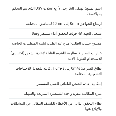
اسم المنتج: الهيكل الخارجي لأربع عجلات UGV الذي يتم التحكم
به بالأسلاك
ارتفاع الحواجز: 0mm إلى 60mm للمناطق المختلفة
تشغيل الجهد: 48 فولت لتحقيق أداء مستقر وفعال
مصنوع حسب الطلب: متاح عند الطلب لتلبية المتطلبات الخاصة
خيارات البطارية: بطارية الليثيوم القابلة لإعادة الشحن (اختياري)
للاستخدام الطويل الأمد
نطاق السرعة: 0m/s إلى 1.6m/s، قابلة للتعديل للاحتياجات
التشغيلية المختلفة
إمكانية إعادة الشحن التلقائي للعمل المستمر
منزل
ميزة المكالمة بنقرة واحدة للسيطرة السريعة والسهلة
المنتجات
نظام التحقق الذاتي من الأخطاء للكشف التلقائي عن المشكلات
والإبلاغ عنها
أشرطة فيديو