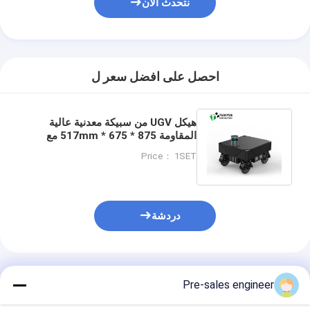
نتحدث الآن
احصل على افضل سعر ل
هيكل UGV من سبيكة معدنية عالية
المقاومة 875 * 675 * 517mm مع
48V فولت للروبوتات الخارجية والتنقل
Price： 1SET
الذكي
دردشة
المنتجات الموصى بها
Pre-sales engineer