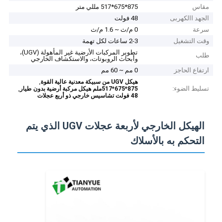
مقاس
875*675*517 مللي متر
الجهد االكهربى
48 فولت
سرعة
0 م/ث ~ 1.6 م/ث
وقت التشغيل
2-3 ساعات لكل تهمة
تطوير المركبات الأرضية غير المأهولة (UGV)،
طلب
وأبحاث الروبوتات، والاستكشاف الخارجي
ارتفاع الحاجز
0 مم ~ 60 مم
,
هيكل UGV من سبيكة معدنية عالية القوة
تسليط الضوء:
,
875*675*517ملم هيكل مركبة أرضية بدون طيار
48 فولت تشاسيس خارجي ذو أربع عجلات
الهيكل الخارجي لأربعة عجلات UGV الذي يتم
التحكم به بالأسلاك