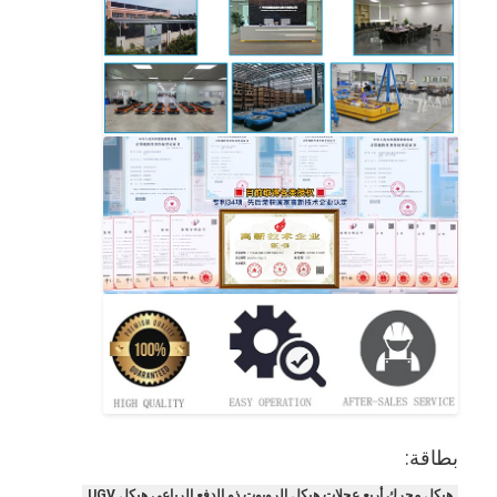
بطاقة:
هيكل محرك أربع عجلات,هيكل الروبوت ذو الدفع الرباعي,هيكل UGV