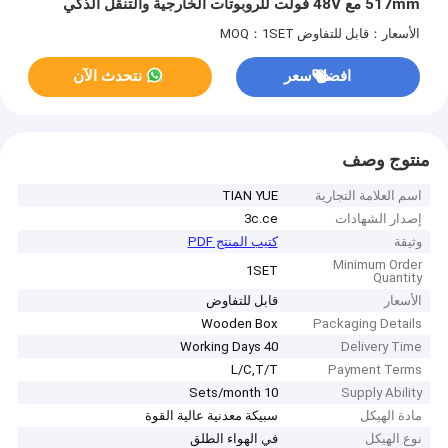
517mm مع 48V فولت للروبوتات الخارجية والتنقل الذكي
الأسعار：قابل للتفاوض
MOQ：1SET
افضل سعر
نتحدث الآن
منتوج وصف
اسم العلامة التجارية
TIAN YUE
إصدار الشهادات
3c.ce
وثيقة
كتيب المنتج PDF
Minimum Order
1SET
Quantity
الأسعار
قابل للتفاوض
Wooden Box
Packaging Details
40 Working Days
Delivery Time
L/C,T/T
Payment Terms
10 Sets/month
Supply Ability
مادة الهيكل
سبيكة معدنية عالية القوة
نوع الهيكل
في الهواء الطلق