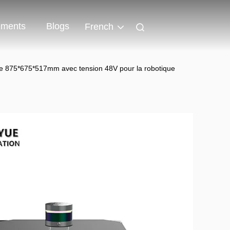
ments
Blogs
French
ce 875*675*517mm avec tension 48V pour la robotique