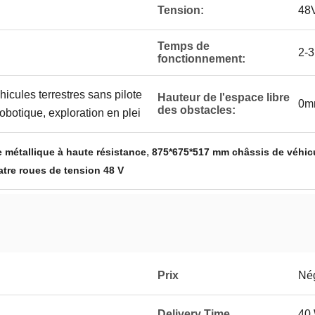
Tension:
48
Temps de
2-3
fonctionnement:
cules terrestres sans pilote
Hauteur de l'espace libre
0m
des obstacles:
obotique, exploration en plei
,
 métallique à haute résistance
875*675*517 mm châssis de véhicul
atre roues de tension 48 V
Prix
Né
Delivery Time
40