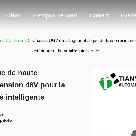
Vidéos
A Propos De Nous
Contact
Événe
es Contrôlées
>
Chassis UGV en alliage métallique de haute résistan
extérieure et la mobilité intelligente
ue de haute
ension 48V pour la
é intelligente
ce
pilote