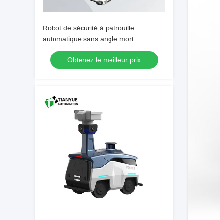
Robot de sécurité à patrouille
automatique sans angle mort
panoramique à 360° avec interaction
Obtenez le meilleur prix
vocale