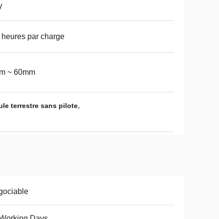
V
 heures par charge
m ~ 60mm
,
e terrestre sans pilote
gociable
 Working Days