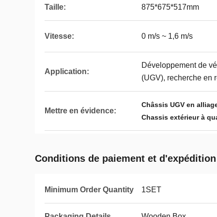
Taille:
875*675*517mm
Vitesse:
0 m/s ~ 1,6 m/s
Développement de véhi
Application:
(UGV), recherche en r
Châssis UGV en alliage
Mettre en évidence:
Chassis extérieur à qu
Conditions de paiement et d'expédition
Minimum Order Quantity
1SET
Packaging Details
Wooden Box