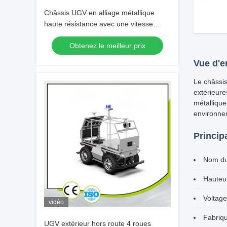
Châssis UGV en alliage métallique
haute résistance avec une vitesse
maximale de 1,6 m/s et une plage de
Obtenez le meilleur prix
fonctionnement de -19° à 55° pour la
mobilité autonome en extérieur
Vue d'e
Le châssis
extérieure
métallique
environne
Princip
Nom du 
Hauteur
Voltage
vidéo
Fabriqu
UGV extérieur hors route 4 roues