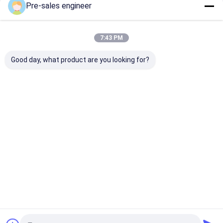
Pre-sales engineer
7:43 PM
Good day, what product are you looking for?
Laad 1T
SMT-type AGV met
Automatisch g
gecombineerde
een laadvermogen
AGV-voertuig 
single lift rugzak
van 50 kg
polyurethaanb
Industrial AGV
Mechanische wiel
en 1500 kg
trolley aanpassing
aandrijving en
laadvermogen 
Beste prijs
Beste prijs
Beste pri
lasergeleiding voor
een precieze
PCB-
parkeernauwke
materiaaltransport
van ±10 mm
Thuis
Ongeveer
Contacteer
Desktop
ons
ons
Site
Sitemap
Privacybeleid
Kwaliteit
Automatisch geleide AGV-voertuig
China
Fabriek.Copyright © 2026 Guangzhou Tianyue Automation
Technology Co., Ltd.. All Rights Reserved.