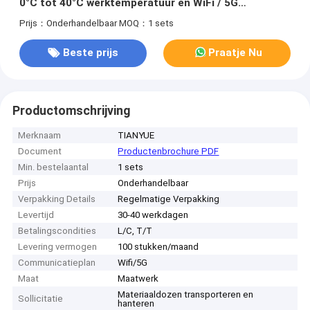
0°C tot 40°C werktemperatuur en WiFi / 5G
communicatie
Prijs：Onderhandelbaar
MOQ：1 sets
Beste prijs
Praatje Nu
Productomschrijving
Merknaam
TIANYUE
Document
Productenbrochure PDF
Min. bestelaantal
1 sets
Prijs
Onderhandelbaar
Verpakking Details
Regelmatige Verpakking
Levertijd
30-40 werkdagen
Betalingscondities
L/C, T/T
Levering vermogen
100 stukken/maand
Communicatieplan
Wifi/5G
Maat
Maatwerk
Materiaaldozen transporteren en
Sollicitatie
hanteren