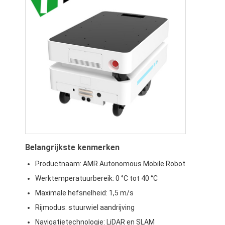
Over ons
Fabrieksreis
Kwaliteitscontrole
Contacteer ons
nieuws
Alle Gevallen
blog
Belangrijkste kenmerken
Productnaam: AMR Autonomous Mobile Robot
Praatje Nu
Werktemperatuurbereik: 0 °C tot 40 °C
Maximale hefsnelheid: 1,5 m/s
Rijmodus: stuurwiel aandrijving
Automatisch geleide AGV-voertuig
Navigatietechnologie: LiDAR en SLAM