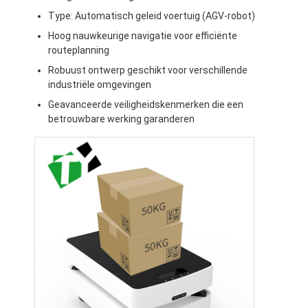
Intelligente onbemande vorkheftruck
Type: Automatisch geleid voertuig (AGV-robot)
Hoog nauwkeurige navigatie voor efficiënte
Autonome AMR mobiele robot
routeplanning
Drie-dimensionale opslagshuttle
Robuust ontwerp geschikt voor verschillende
industriële omgevingen
UGV-draadgestuurd vierwielig buitenchassis
Geavanceerde veiligheidskenmerken die een
betrouwbare werking garanderen
AGV-ondersteunende laadapparatuur
AGV-componenten met mechanische wiel aandrijving
Vervaardiging van AGV-stuurwiel
Verpakking AGV Lifting Mechanism Assembly
Elektrische pallet-telescopische vork
Geautomatiseerde niet-standaardapparatuur