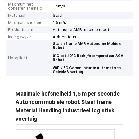
Maximum het
1.5m/s
opheffen snelheid
Materiaal
Staal
Maximale snelheid
1.5 m/s
Productnaam
Autonome AMR mobiele robot
ladingswijze
Achtersteun
Stalen frame AMR Autonome Mobiele
Robot
,
0°C tot 40°C Bedrijfstemperatuur AGV
Hoog licht:
Robot
,
WiFi / 5G Communicatie Automatisch
Geleide Voertuig
Maximale hefsnelheid 1,5 m per seconde
Autonoom mobiele robot Staal frame
Material Handling Industrieel logistiek
voertuig