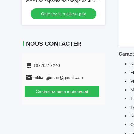
avec une capacité de charge de 400
kg, un diamètre de rotation de 942 mm
Obtenez le meilleur prix
et une entraînement différentielle à
deux roues pour l'automatisation des
entrepôts
NOUS CONTACTER
Caract
N
13570415240
P
mkliangjintian@gmail.com
V
M
Contactez-nous maintenant
T
T
N
C
F