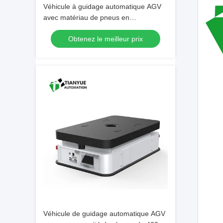
Véhicule à guidage automatique AGV
avec matériau de pneus en
polyuréthane et une capacité de
Obtenez le meilleur prix
charge de 1500 kg pour une précision
de stationnement de ± 10 mm
Véhicule de guidage automatique AGV