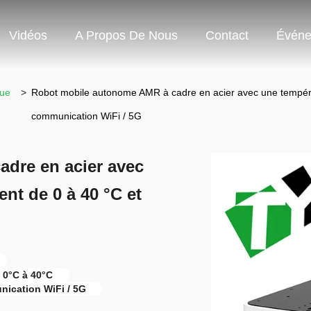
Vidéos
A Propos De Nous
Contact
Événe
que
>
Robot mobile autonome AMR à cadre en acier avec une tempéra
communication WiFi / 5G
dre en acier avec
nt de 0 à 40 °C et
 0°C à 40°C
ication WiFi / 5G