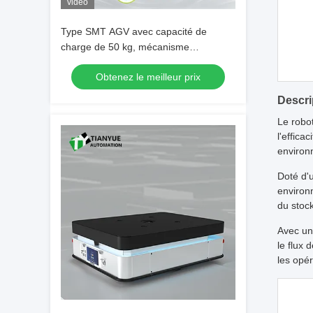
vidéo
Type SMT AGV avec capacité de
charge de 50 kg, mécanisme
d'entraînement des roues et guidage
Obtenez le meilleur prix
laser pour le transport de matériaux
PCB
Descri
Le robo
l'effic
environn
Doté d'
environn
du stock
Avec un
le flux 
les opér