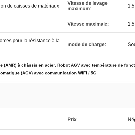
Vitesse de levage
ion de caisses de matériaux
1,5
maximum:
Vitesse maximale:
1,5
mes pour la résistance à la
mode de charge:
Sou
,
 (AMR) à châssis en acier
Robot AGV avec température de fonc
tomatique (AGV) avec communication WiFi / 5G
Prix
Né