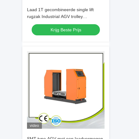
Laad 1T gecombineerde single lift
rugzak Industrial AGV trolley
aanpassing
Krijg Beste Prijs
video
SMT-type AGV met een laadvermogen