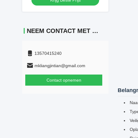
Krijg Beste Prijs
Differentieel Aandrijving voor
Magazijnautomatisering
NEEM CONTACT MET ONS OP
13570415240
mkliangjintian@gmail.com
Contact opnemen
Belangr
Naa
Typ
Vei
Opl