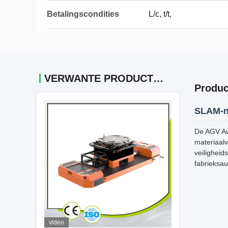
Betalingscondities
L/c, t/t,
VERWANTE PRODUCTEN
Produc
SLAM-na
De AGV Au
materiaal
veiligheid
fabrieksa
video