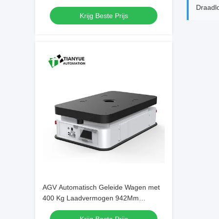
laadvermogen voor een precieze
Draadlo
Krijg Beste Prijs
parkeernauwkeurigheid van ±10 mm
AGV Automatisch Geleide Wagen met
400 Kg Laadvermogen 942Mm
Rotatiediameter en Twee-Wiel