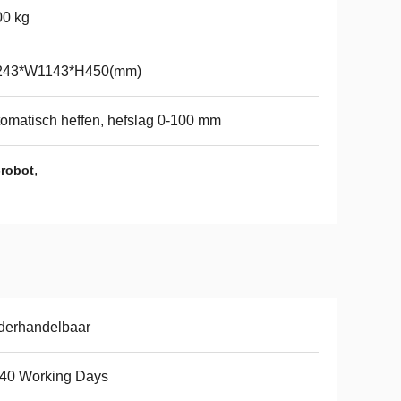
00 kg
243*W1143*H450(mm)
omatisch heffen, hefslag 0-100 mm
,
-robot
derhandelbaar
-40 Working Days