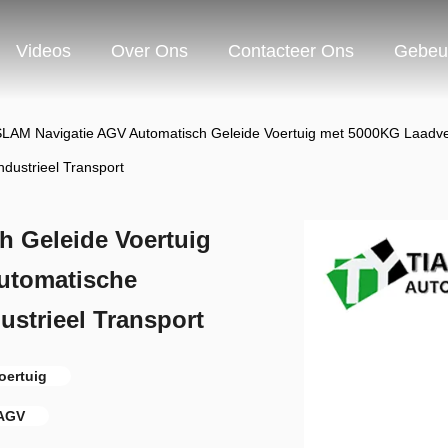
Videos
Over Ons
Contacteer Ons
Gebeu
SLAM Navigatie AGV Automatisch Geleide Voertuig met 5000KG Laadv
ndustrieel Transport
 Geleide Voertuig
utomatische
ustrieel Transport
oertuig
 AGV