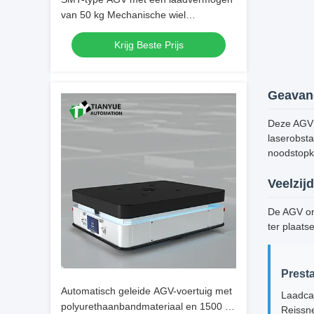
van 50 kg Mechanische wiel
aandrijving en lasergeleiding voor PCB-
Krijg Beste Prijs
materiaaltransport
Geavan
Deze AGV m
laserobst
noodstopkn
Veelzijd
De AGV ond
ter plaats
Presta
Automatisch geleide AGV-voertuig met
Laadcap
polyurethaanbandmateriaal en 1500 kg
Reissne