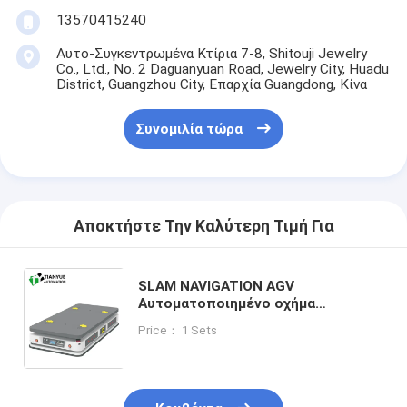
13570415240
Αυτο-Συγκεντρωμένα Κτίρια 7-8, Shitouji Jewelry
Co., Ltd., No. 2 Daguanyuan Road, Jewelry City, Huadu
District, Guangzhou City, Επαρχία Guangdong, Κίνα
Συνομιλία τώρα
Αποκτήστε Την Καλύτερη Τιμή Για
SLAM NAVIGATION AGV
Αυτοματοποιημένο οχήμα
καθοδήγησης με χωρητικότητα
Price： 1 Sets
φορτίου 5000KG και αυτόματη
επιστροφή χρέωσης για
βιομηχανική μεταφορά