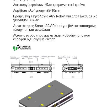
Ενα έξυπνο μη επανδρωμένο ανεμοφόρο
Λειτουργία φρένων: Ηλεκτρομαγνητικό φρένο
Ακρίβεια πλοήγησης: ±5-10mm
Ανεξάρτητο κινητό ρομπότ AMR
Προηγμένη τεχνολογία AGV Robot για αποτελεσματικό
χειρισμό υλικών
Τριδιάστατο διαστημόπλοιο αποθήκευσης
Δυνατότητες Smart AGV Robot για βελτιστοποιημένη
πλοήγηση και ασφάλεια
Εξωτερικό πλαίσιο τετρακίνητου οχήματος UGV με έλεγχο
Αξιόπιστο σύστημα μαγνητικής καθοδήγησης που
εξασφαλίζει ακριβή κίνηση
Συσκευές φόρτισης υποστήριξης AGV
Συστατικά του AGV με μηχανική τροχιά κίνησης
Οδηγός συναρμολόγησης τιμονιού AGV
Συγκρότημα μηχανισμού ανύψωσης AGV αποθήκευσης
Ηλεκτρική τηλεσκοπική πιρούνι για παλέτες
Αυτοματοποιημένος μη τυποποιημένος εξοπλισμός