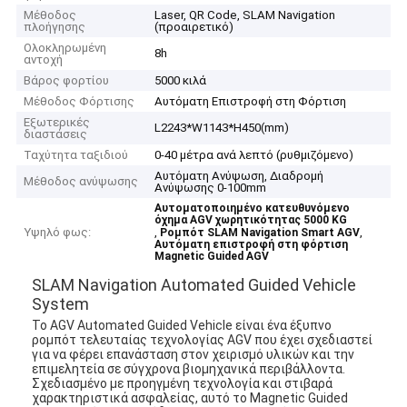
Μέθοδος
Laser, QR Code, SLAM Navigation
πλοήγησης
(προαιρετικό)
Ολοκληρωμένη
8h
αντοχή
Βάρος φορτίου
5000 κιλά
Μέθοδος Φόρτισης
Αυτόματη Επιστροφή στη Φόρτιση
Εξωτερικές
L2243*W1143*H450(mm)
διαστάσεις
Ταχύτητα ταξιδιού
0-40 μέτρα ανά λεπτό (ρυθμιζόμενο)
Αυτόματη Ανύψωση, Διαδρομή
Μέθοδος ανύψωσης
Ανύψωσης 0-100mm
Αυτοματοποιημένο κατευθυνόμενο
όχημα AGV χωρητικότητας 5000 KG
Υψηλό φως:
,
,
Ρομπότ SLAM Navigation Smart AGV
Αυτόματη επιστροφή στη φόρτιση
Magnetic Guided AGV
SLAM Navigation Automated Guided Vehicle
System
Το AGV Automated Guided Vehicle είναι ένα έξυπνο
ρομπότ τελευταίας τεχνολογίας AGV που έχει σχεδιαστεί
για να φέρει επανάσταση στον χειρισμό υλικών και την
επιμελητεία σε σύγχρονα βιομηχανικά περιβάλλοντα.
Σχεδιασμένο με προηγμένη τεχνολογία και στιβαρά
χαρακτηριστικά ασφαλείας, αυτό το Magnetic Guided