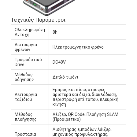
Εμπορικό ρομπότ
Τεχνικές Παράμετροι
Ολοκληρωμένη
8h
Αντοχή
Λειτουργία
Ηλεκτρομαγνητικό φρένο
φρένων
Τροφοδοτικό
DC48V
Drive
Μέθοδος
Διπλό τιμόνι
οδήγησης
Εμπρός και πίσω, στροφές
Λειτουργία
αριστερά και δεξιά, διακλάδωση,
ταξιδιού
περιστροφή επί τόπου, πλευρική
κίνηση
Μέθοδος
Λέιζερ, QR Code, Πλοήγηση SLAM
πλοήγησης
(Προαιρετικό)
Αισθητήρας εμποδίων λέιζερ,
Προστασία
μηχανικός προφυλακτήρας,