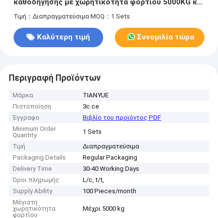
καθοδήγησης με χωρητικότητα φορτίου 5000KG και
αυτόματη επιστροφή χρέωσης για βιομηχανική
Τιμή：Διαπραγματεύσιμα
MOQ：1 Sets
μεταφορά
Καλύτερη τιμή
Συνομιλία τώρα
Περιγραφή Προϊόντων
Μάρκα
TIANYUE
Πιστοποίηση
3c.ce
Έγγραφο
Βιβλίο του προϊόντος PDF
Minimum Order
1 Sets
Quantity
Τιμή
Διαπραγματεύσιμα
Packaging Details
Regular Packaging
Delivery Time
30-40 Working Days
Όροι πληρωμής
L/c, t/t,
Supply Ability
100 Pieces/month
Μέγιστη
χωρητικότητα
Μέχρι 5000 kg
φορτίου