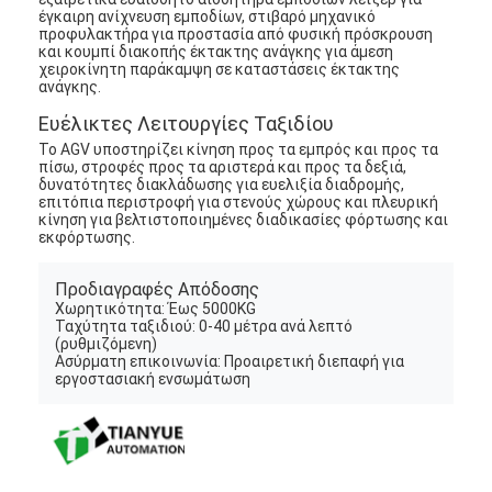
έγκαιρη ανίχνευση εμποδίων, στιβαρό μηχανικό
προφυλακτήρα για προστασία από φυσική πρόσκρουση
και κουμπί διακοπής έκτακτης ανάγκης για άμεση
χειροκίνητη παράκαμψη σε καταστάσεις έκτακτης
ανάγκης.
Ευέλικτες Λειτουργίες Ταξιδίου
Το AGV υποστηρίζει κίνηση προς τα εμπρός και προς τα
πίσω, στροφές προς τα αριστερά και προς τα δεξιά,
δυνατότητες διακλάδωσης για ευελιξία διαδρομής,
επιτόπια περιστροφή για στενούς χώρους και πλευρική
κίνηση για βελτιστοποιημένες διαδικασίες φόρτωσης και
εκφόρτωσης.
Προδιαγραφές Απόδοσης
Χωρητικότητα: Έως 5000KG
Ταχύτητα ταξιδιού: 0-40 μέτρα ανά λεπτό
(ρυθμιζόμενη)
Ασύρματη επικοινωνία: Προαιρετική διεπαφή για
Αρχική Σελίδα
εργοστασιακή ενσωμάτωση
Προϊόντα
Βίντεο