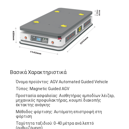
Σχετικά με εμάς
Γύρος εργοστασίων
Ποιοτικός έλεγχος
επαφή
Νέα
Όλες οι περιπτώσεις
Βασικά Χαρακτηριστικά
ιστολόγιο
Όνομα προϊόντος: AGV Automated Guided Vehicle
Τύπος: Magnetic Guided AGV
Συνομιλία τώρα
Προστασία ασφαλείας: Αισθητήρας εμποδίων λέιζερ,
μηχανικός προφυλακτήρας, κουμπί διακοπής
έκτακτης ανάγκης
Μέθοδος φόρτισης: Αυτόματη επιστροφή στη
φόρτιση
Αυτοματοποιημένο οχήμα καθοδήγησης AGV
Ταχύτητα ταξιδιού: 0-40 μέτρα ανά λεπτό
(ρυθμιζόμενη)