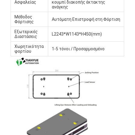
Ασφαλείας
κουμπί διακοπής έκτακτης
ανάγκης
Μέθοδος
Αυτόματη Επιστροφή στη Φόρτιση
Φόρτισης
Εξωτερικές
L2243*W1143*H450(mm)
Διαστάσεις
Χωρητικότητα
1-5 τόνοι / Προσαρμοσμένο
φορτίου