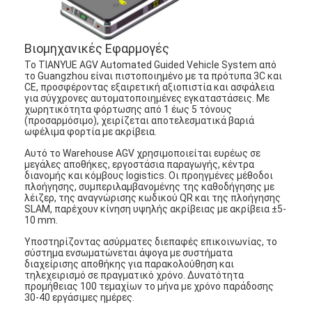
Βιομηχανικές Εφαρμογές
Το TIANYUE AGV Automated Guided Vehicle System από
το Guangzhou είναι πιστοποιημένο με τα πρότυπα 3C και
CE, προσφέροντας εξαιρετική αξιοπιστία και ασφάλεια
για σύγχρονες αυτοματοποιημένες εγκαταστάσεις. Με
χωρητικότητα φόρτωσης από 1 έως 5 τόνους
(προσαρμόσιμο), χειρίζεται αποτελεσματικά βαριά
ωφέλιμα φορτία με ακρίβεια.
Αυτό το Warehouse AGV χρησιμοποιείται ευρέως σε
μεγάλες αποθήκες, εργοστάσια παραγωγής, κέντρα
διανομής και κόμβους logistics. Οι προηγμένες μέθοδοι
πλοήγησης, συμπεριλαμβανομένης της καθοδήγησης με
λέιζερ, της αναγνώρισης κωδικού QR και της πλοήγησης
SLAM, παρέχουν κίνηση υψηλής ακρίβειας με ακρίβεια ±5-
10 mm.
Υποστηρίζοντας ασύρματες διεπαφές επικοινωνίας, το
σύστημα ενσωματώνεται άψογα με συστήματα
διαχείρισης αποθήκης για παρακολούθηση και
τηλεχειρισμό σε πραγματικό χρόνο. Δυνατότητα
προμήθειας 100 τεμαχίων το μήνα με χρόνο παράδοσης
30-40 εργάσιμες ημέρες.