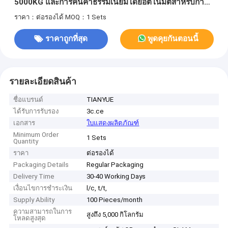
5000KG และการคืนค่าธรรมเนียมโดยอัตโนมัติสําหรับการ
ขนส่งอุตสาหกรรม
ราคา：ต่อรองได้
MOQ：1 Sets
ราคาถูกที่สุด
พูดคุยกันตอนนี้
รายละเอียดสินค้า
ชื่อแบรนด์
TIANYUE
ได้รับการรับรอง
3c.ce
เอกสาร
ใบแสดงผลิตภัณฑ์
Minimum Order
1 Sets
Quantity
ราคา
ต่อรองได้
Packaging Details
Regular Packaging
Delivery Time
30-40 Working Days
เงื่อนไขการชำระเงิน
l/c, t/t,
Supply Ability
100 Pieces/month
ความสามารถในการ
สูงถึง 5,000 กิโลกรัม
โหลดสูงสุด