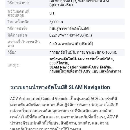
เลเซอร์, รหัส QR, ระบบนำทาง SLAM
วิธีการนำทาง
(อุปกรณ์เสริม)
ความอดทนที่
8H
ครอบคลุม
โหลดน้ำหนัก
5,000กก
วิธีการชาร์จ
กลับสู่การชาร์จอัตโนมัติ
มิติภายนอก
L2243*W1143*H450(มม.)
ความเร็วในการเดิน
0-40 เมตรต่อนาที (ปรับได้)
ทาง
วิธียก
การยกอัตโนมัติ, การยกระยะชัก 0-100 มม
,
รถนำทางอัตโนมัติ AGV รองรับน้ำหนักได้ 5
,
000 กิโลกรัม
แสงสูง:
,
SLAM Navigation หุ่นยนต์ AGV อัจฉริยะ
กลับอัตโนมัติเพื่อชาร์จ AGV แบบแม่เหล็กนำทาง
ระบบยานนําทางอัตโนมัติ SLAM Navigation
AGV Automated Guided Vehicle เป็นหุ่นยนต์ AGV สมาร์ทที่มี
ความทันสมัยที่ออกแบบมาเพื่อปฏิวัติการจัดการวัสดุและโลจิสติ
กส์ภายในสภาพแวดล้อมอุตสาหกรรมที่ทันสมัยออกแบบด้วย
เทคโนโลยีที่ทันสมัย และระบบความปลอดภัยที่แข็งแรง, AGV ที่
นําทางด้วยแม่เหล็กนี้เพิ่มประสิทธิภาพ, ผลผลิต, และความ
ปลอดภัยในกระบวนการอัตโนมัติโรงงาน