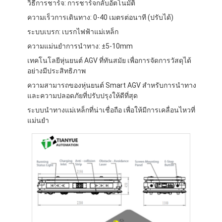
วิธีการชาร์จ: การชาร์จกลับอัตโนมัติ
เครื่องยกยนต์แบบปัญญา
ความเร็วการเดินทาง: 0-40 เมตรต่อนาที (ปรับได้)
โรบ็อตเคลื่อนที่แบบอิสระ AMR
ระบบเบรก: เบรกไฟฟ้าแม่เหล็ก
ความแม่นยําการนําทาง: ±5-10mm
รถขนส่งเก็บของสามมิติ
เทคโนโลยีหุ่นยนต์ AGV ที่ทันสมัย เพื่อการจัดการวัสดุได้
อย่างมีประสิทธิภาพ
ชาซีภายนอก UGV ที่ควบคุมด้วยสายสี่ล้อ
ความสามารถของหุ่นยนต์ Smart AGV สําหรับการนําทาง
อุปกรณ์ชาร์จรองรับ AGV
และความปลอดภัยที่ปรับปรุงให้ดีที่สุด
ระบบนําทางแม่เหล็กที่น่าเชื่อถือ เพื่อให้มีการเคลื่อนไหวที่
ส่วนประกอบของ AGV Mecanum ล้อ ขับ
แม่นยํา
การขับเคลื่อนการประกอบสเตียร์วอลล์ AGV
การจัดเก็บ AGV การจัดตั้งกลไกยก
กระดานไฟฟ้าพัลเล็ต
อุปกรณ์อัตโนมัติที่ไม่ใช่มาตรฐาน