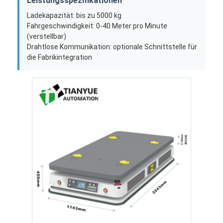
Leistungsspezifikationen
Über uns
Ladekapazität: bis zu 5000 kg
Fahrgeschwindigkeit: 0-40 Meter pro Minute
Fabrik Tour
(verstellbar)
Drahtlose Kommunikation: optionale Schnittstelle für
Qualitätskontrolle
die Fabrikintegration
Kontakt
Nachrichten
Alle Fälle
blog
Plaudern Sie Jetzt
Automatisch geführtes Fahrzeug für AGV