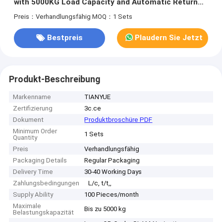
with 5000KG Load Capacity and Automatic Return
To Charge for Industrial Transport
Preis：Verhandlungsfähig
MOQ：1 Sets
Bestpreis
Plaudern Sie Jetzt
Produkt-Beschreibung
Markenname
TIANYUE
Zertifizierung
3c.ce
Dokument
Produktbroschüre PDF
Minimum Order
1 Sets
Quantity
Preis
Verhandlungsfähig
Packaging Details
Regular Packaging
Delivery Time
30-40 Working Days
Zahlungsbedingungen
L/c, t/t,,
Supply Ability
100 Pieces/month
Maximale
Bis zu 5000 kg
Belastungskapazität