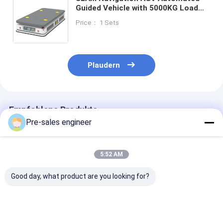
Guided Vehicle with 5000KG Load
Capacity and Automatic Return To
Price： 1 Sets
Charge for Industrial Transport
Plaudern
Empfohlene Produkte
Pre-sales engineer
5:52 AM
Good day, what product are you looking for?
Stahlrahmen-AMR-
Ladung 1T
SMT Typ AGV 
Autonome
Kombinierter
kg Tragfähigke
Mobilroboter mit
Einzelheber
Mecanum-