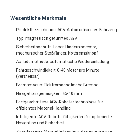
Intelligenter unbemannter Gabelstapler
Autonome mobile Roboter mit AMR
Wesentliche Merkmale
Drei-Dimensionaler Lagerhallen-Shuttle
Produktbezeichnung: AGV-Automatisiertes Fahrzeug
Typ: magnetisch geführtes AGV
UGV-Drahtgesteuertes Vierrad-Außenschassis
Sicherheitsschutz: Laser-Hindernissensor,
mechanischer Stoßfänger, Notbremsknopf
Ladeausrüstung zur Unterstützung von AGV
Auflademethode: automatische Wiedereinladung
Komponenten für AGV-Mechanum-Radantrieb
Fahrgeschwindigkeit: 0-40 Meter pro Minute
(verstellbar)
Antrieb der AGV-Radmontage
Bremsmodus: Elektromagnetische Bremse
Navigationsgenauigkeit: ±5-10 mm
Lagerung AGV-Aufzugsmechanismus
Fortgeschrittene AGV-Robotertechnologie für
Elektrische Teleskopgabel für Paletten
effizientes Material-Handling
Intelligente AGV-Roboterfähigkeiten für optimierte
Automatisierte Nichtstandardgeräte
Navigation und Sicherheit
Zuverlässiges Magnetleitsystem, das eine präzise