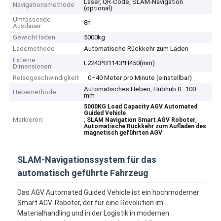
Laser, QR-Code, SLAM-Navigation
Navigationsmethode
(optional)
Umfassende
8h
Ausdauer
Gewicht laden
5000kg
Lademethode
Automatische Rückkehr zum Laden
Externe
L2243*B1143*H450(mm)
Dimensionen
Reisegeschwindigkeit
0–40 Meter pro Minute (einstellbar)
Automatisches Heben, Hubhub 0–100
Hebemethode
mm
5000KG Load Capacity AGV Automated
Guided Vehicle
Markieren:
,
,
SLAM Navigation Smart AGV Roboter
Automatische Rückkehr zum Aufladen des
magnetisch geführten AGV
SLAM-Navigationssystem für das
automatisch geführte Fahrzeug
Das AGV Automated Guided Vehicle ist ein hochmoderner
Smart AGV-Roboter, der für eine Revolution im
Materialhandling und in der Logistik in modernen