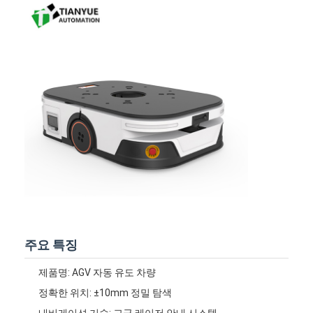
홈
주요 특징
제품 소개
제품명: AGV 자동 유도 차량
정확한 위치: ±10mm 정밀 탐색
동영상
내비게이션 기술: 고급 레이저 안내 시스템