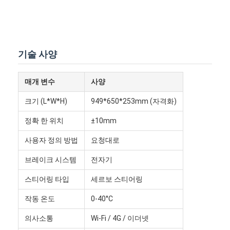
지능형 무인 포크리프트
AMR 자율 이동 로봇
3차원 창고 셔틀
기술 사양
UGV 유선 제어 4륜 외곽 차시
매개 변수
사양
AGV 지원 충전 장비
크기 (L*W*H)
949*650*253mm (자격화)
AGV 메카넘 휠 드라이브 부품
정확 한 위치
±10mm
사용자 정의 방법
요청대로
AGV 스티어링 휠 조립 드라이브
브레이크 시스템
전자기
저장소 AGV 리프팅 메커니즘 조립
스티어링 타입
세르보 스티어링
전기 팔레트 망원경 포크
작동 온도
0-40°C
자동화된 비표준 장비
의사소통
Wi-Fi / 4G / 이더넷