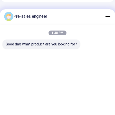
추천된 제품
Pre-sales engineer
1:38 PM
Good day, what product are you looking for?
스틸 프레임 AMR 자율
부하 1T 결합 단일 리프
SMT 타입 AGV,
이동 로봇 0°C ~ 40°C
트 팩 산업용 AGV 트롤
적재 용량, 메카
운영 온도 및 WiFi / 5G
리 사용자 정의
동, PCB 자재 
통신
이저 유도
최고의 가격
최고의 가격
최고의 
Desktop Site
홈
사이트맵
연락처
사이트맵
개인정보 보호 정책
품질
AGV 자동 유도 차량
중국 공장.Copyright © 2026 Guangzhou