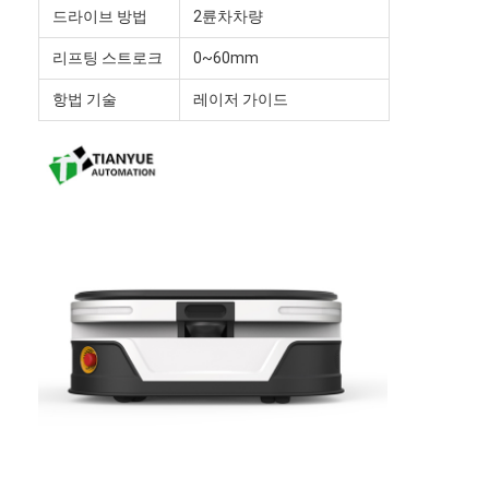
상업용 로봇
드라이브 방법
2륜차차량
리프팅 스트로크
0~60mm
항법 기술
레이저 가이드