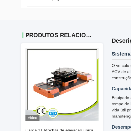
PRODUTOS RELACIONADOS
Descri
Sistema
O veículo
AGV de al
construçã
Capacid
Equipado 
tempo de 
vida útil 
manutenç
Vídeo
Desempe
Carga 1T Mochila de elevação única