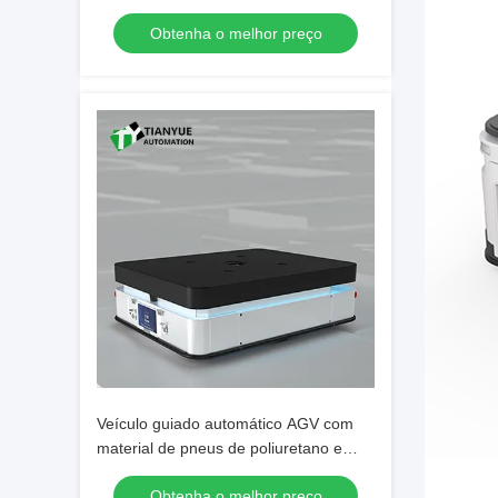
Mecanum e Guiagem a Laser para
Obtenha o melhor preço
Transporte de Material de PCB
Veículo guiado automático AGV com
material de pneus de poliuretano e
capacidade de carga de 1500 kg para
Obtenha o melhor preço
precisão de estacionamento de ± 10