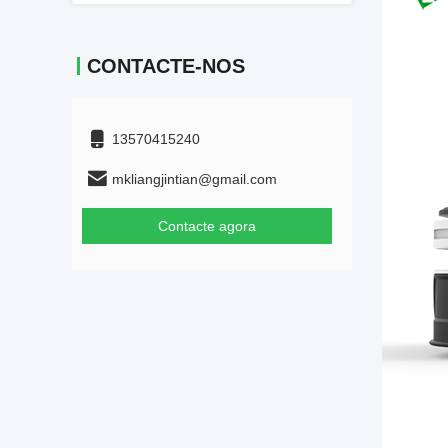
CONTACTE-NOS
13570415240
mkliangjintian@gmail.com
Contacte agora