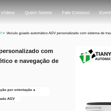
Vídeos
Quem Somos
Fale Conosco
Event
GV
>
Veículo guiado automático AGV personalizado com sistema de tra
 personalizado com
ético e navegação de
ção por orientação a
zado AGV