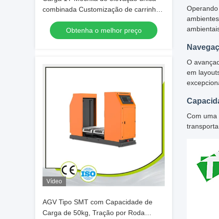
Operando 
combinada Customização de carrinho
ambientes
industrial AGV
ambientai
Obtenha o melhor preço
Navegaç
O avançad
em layout
excepcion
Capacida
Com uma a
transport
Vídeo
AGV Tipo SMT com Capacidade de
Carga de 50kg, Tração por Roda