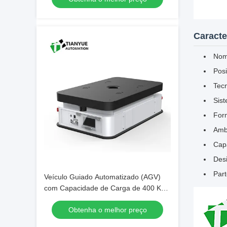
mm
Caracte
Nom
Pos
Tecn
Sist
Form
Amb
Cap
Desi
Par
Veículo Guiado Automatizado (AGV)
com Capacidade de Carga de 400 Kg,
Diâmetro Rotacional de 942 mm e
Obtenha o melhor preço
Tração Diferencial de Duas Rodas para
Automação de Armazéns