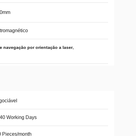
60mm
tromagnético
,
e navegação por orientação a laser
gociável
-40 Working Days
 Pieces/month