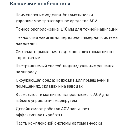
Ключевые особенности
Интеллектуальный беспилотный вилочный погрузчик
Наименование изделия: Автоматически
Автономный мобильный робот AMR
управляемое транспортное средство AGV
Трехмерный шаттл для хранения
Точное расположение: ±10 мм для точной навигации
Технология навигации: передовая лазерная система
УГВ с проволочным управлением на четырех колесах
наведения
Система торможения: надежное электромагнитное
Поддерживающее оборудование для зарядки AGV
торможение
Настраиваемый способ: индивидуальные решения
Компоненты механического привода колес AGV
по запросу
Двигатель сборки рулевого колеса AGV
Окружающая среда: Подходит для помещений в
помещениях, складах и на заводах
Сборка механизма подъема AGV для хранения
Возможности магнитно-направляемого AGV для
гибкого управления маршрутом
Электрическая телескопическая вилка для поддонов
Дизайн смарт-роботов AGV повышает
эффективность работы
Автоматизированное нестандартное оборудование
Часть комплексной системы автоматически