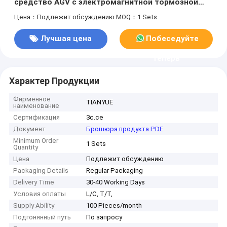
средство AGV с электромагнитной тормозной
системой и лазерной навигацией
Цена：Подлежит обсуждению
MOQ：1 Sets
Лучшая цена
Побеседуйте
теперь
Характер Продукции
Фирменное
TIANYUE
наименование
Сертификация
3c.ce
Документ
Брошюра продукта PDF
Minimum Order
1 Sets
Quantity
Цена
Подлежит обсуждению
Packaging Details
Regular Packaging
Delivery Time
30-40 Working Days
Условия оплаты
L/C, T/T,
Supply Ability
100 Pieces/month
Подгонянный путь
По запросу