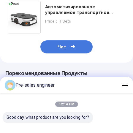
Автоматизированное
управляемое транспортное
средство AGV с
Price： 1 Sets
электромагнитной тормозной
системой и лазерной навигацией
Чат
Порекомендованные Продукты
Pre-sales engineer
12:14 PM
Good day, what product are you looking for?
Автономный
Груз 1Т
SMT AGV с